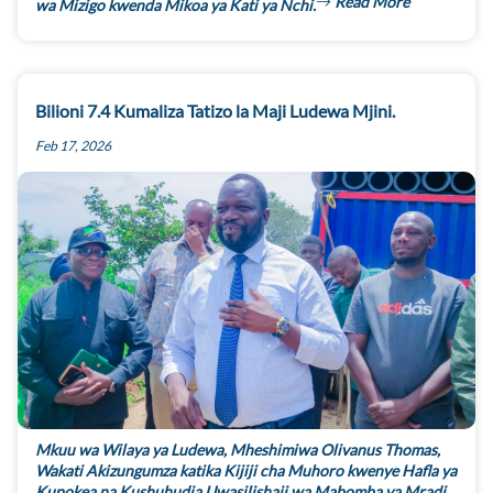
Read More
wa Mizigo kwenda Mikoa ya Kati ya Nchi.
Bilioni 7.4 Kumaliza Tatizo la Maji Ludewa Mjini.
Feb 17, 2026
Mkuu wa Wilaya ya Ludewa, Mheshimiwa Olivanus Thomas,
Wakati Akizungumza katika Kijiji cha Muhoro kwenye Hafla ya
Kupokea na Kushuhudia Uwasilishaji wa Mabomba ya Mradi