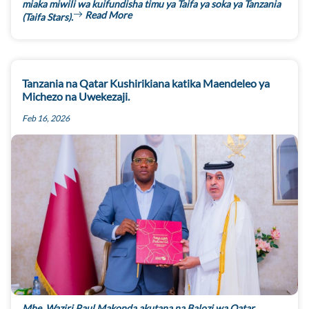
miaka miwili wa kuifundisha timu ya Taifa ya soka ya Tanzania
Read More
(Taifa Stars).
Tanzania na Qatar Kushirikiana katika Maendeleo ya
Michezo na Uwekezaji.
Feb 16, 2026
Mhe. Waziri Paul Makonda akutana na Balozi wa Qatar