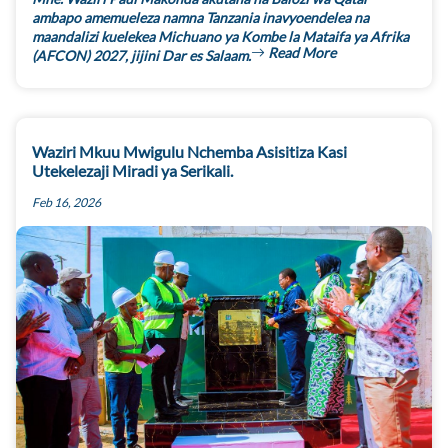
ambapo amemueleza namna Tanzania inavyoendelea na
maandalizi kuelekea Michuano ya Kombe la Mataifa ya Afrika
Read More
(AFCON) 2027, jijini Dar es Salaam.
Waziri Mkuu Mwigulu Nchemba Asisitiza Kasi
Utekelezaji Miradi ya Serikali.
Feb 16, 2026