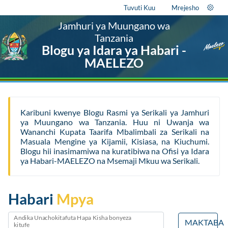
Tuvuti Kuu
Mrejesho
Jamhuri ya Muungano wa
Tanzania
Blogu ya Idara ya Habari -
MAELEZO
Karibuni kwenye Blogu Rasmi ya Serikali ya Jamhuri
ya Muungano wa Tanzania. Huu ni Uwanja wa
Wananchi Kupata Taarifa Mbalimbali za Serikali na
Masuala Mengine ya Kijamii, Kisiasa, na Kiuchumi.
Blogu hii inasimamiwa na kuratibiwa na Ofisi ya Idara
ya Habari-MAELEZO na Msemaji Mkuu wa Serikali.
Habari
Mpya
Andika Unachokitafuta Hapa Kisha bonyeza
MAKTABA
kitufe