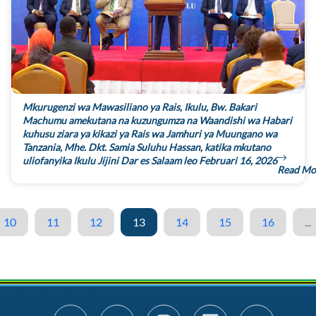
Mkurugenzi wa Mawasiliano ya Rais, Ikulu, Bw. Bakari
Machumu amekutana na kuzungumza na Waandishi wa Habari
kuhusu ziara ya kikazi ya Rais wa Jamhuri ya Muungano wa
Tanzania, Mhe. Dkt. Samia Suluhu Hassan, katika mkutano
uliofanyika Ikulu Jijini Dar es Salaam leo Februari 16, 2026
Read Mo
10
11
12
13
14
15
16
...