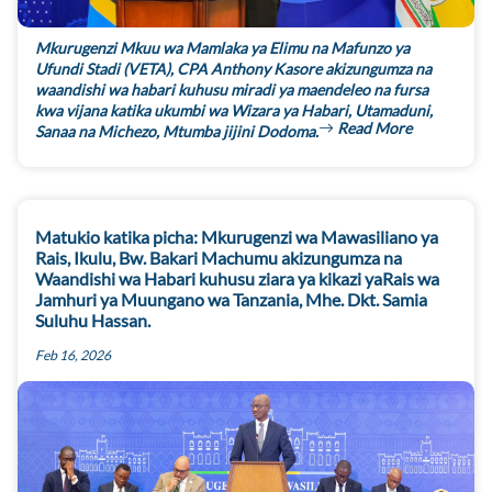
Mkurugenzi Mkuu wa Mamlaka ya Elimu na Mafunzo ya
Ufundi Stadi (VETA), CPA Anthony Kasore akizungumza na
waandishi wa habari kuhusu miradi ya maendeleo na fursa
kwa vijana katika ukumbi wa Wizara ya Habari, Utamaduni,
Read More
Sanaa na Michezo, Mtumba jijini Dodoma.
Matukio katika picha: Mkurugenzi wa Mawasiliano ya
Rais, Ikulu, Bw. Bakari Machumu akizungumza na
Waandishi wa Habari kuhusu ziara ya kikazi yaRais wa
Jamhuri ya Muungano wa Tanzania, Mhe. Dkt. Samia
Suluhu Hassan.
Feb 16, 2026