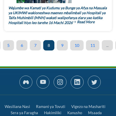
Wajumbe wa Kamati ya Kudumu ya Bunge ya Afya na Masuala
ya UKIMWI wakioneshwa maeneo mbalimbali ya Hospitali ya
Taifa Muhimbili (MNH) wakati walipofanya ziara yao katika
Read More
Hospitali hiyo leo tarehe 16 Machi 2026
5
6
7
8
9
10
11
...
Wasiliana Nasi
Ramani ya Tovuti
Vigezo na Mashariti
Sera ya Faragha
Hakimiliki
Kanusho
Msaada