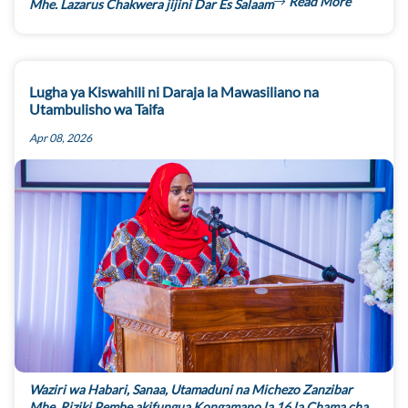
Read More
Mhe. Lazarus Chakwera jijini Dar Es Salaam
Lugha ya Kiswahili ni Daraja la Mawasiliano na
Utambulisho wa Taifa
Apr 08, 2026
Waziri wa Habari, Sanaa, Utamaduni na Michezo Zanzibar
Mhe. Riziki Pembe akifungua Kongamano la 16 la Chama cha