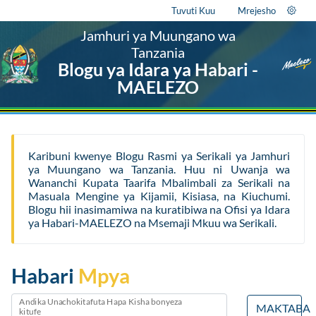
Tuvuti Kuu
Mrejesho
Jamhuri ya Muungano wa
Tanzania
Blogu ya Idara ya Habari -
MAELEZO
Karibuni kwenye Blogu Rasmi ya Serikali ya Jamhuri
ya Muungano wa Tanzania. Huu ni Uwanja wa
Wananchi Kupata Taarifa Mbalimbali za Serikali na
Masuala Mengine ya Kijamii, Kisiasa, na Kiuchumi.
Blogu hii inasimamiwa na kuratibiwa na Ofisi ya Idara
ya Habari-MAELEZO na Msemaji Mkuu wa Serikali.
Habari
Mpya
Andika Unachokitafuta Hapa Kisha bonyeza
MAKTABA
kitufe