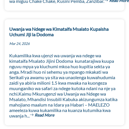
Read More
wa miguu Chake Chake, Kusini Pemba, Zanzibar.
Uwanja wa Ndege wa Kimataifa Msalato Kupaisha
Uchumi Jiji la Dodoma
Mar 24, 2026
Kukamilika kwa ujenzi wa uwanja wa ndege wa
kimataifa Msalato Jijini Dodoma kunatarajiwa kuupa
nguvu mpya ya kiuchumi mkoa huo kupitia sekta ya
anga. Mradi huo ni sehemu ya mpango mkakati wa
Serikali ya awamu ya sita wa unaolenga kuwahudumia
zaidi ya abiria milioni 1.5 kwa mwaka na kuongeza
muunganiko wa safari za ndege kutoka ndani na nje ya
nchi.Kaimu Mkurugenzi wa Uwanja wa Ndege wa
Msalato, Mhandisi Insubili Kabuka akizungumza katika
mahojiano maalum na Idara ya Habari – MAELEZO
ameeleza kuwa kukamilika na kuanza kutumika kwa
Read More
uwanja h...