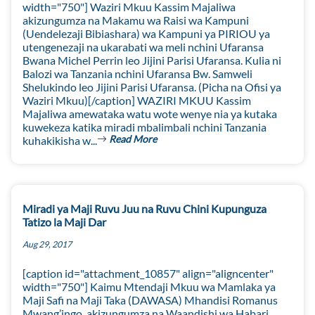
width="750"] Waziri Mkuu Kassim Majaliwa
akizungumza na Makamu wa Raisi wa Kampuni
(Uendelezaji Bibiashara) wa Kampuni ya PIRIOU ya
utengenezaji na ukarabati wa meli nchini Ufaransa
Bwana Michel Perrin leo Jijini Parisi Ufaransa. Kulia ni
Balozi wa Tanzania nchini Ufaransa Bw. Samweli
Shelukindo leo Jijini Parisi Ufaransa. (Picha na Ofisi ya
Waziri Mkuu)[/caption] WAZIRI MKUU Kassim
Majaliwa amewataka watu wote wenye nia ya kutaka
kuwekeza katika miradi mbalimbali nchini Tanzania
Read More
kuhakikisha w...
Miradi ya Maji Ruvu Juu na Ruvu Chini Kupunguza
Tatizo la Maji Dar
Aug 29, 2017
[caption id="attachment_10857" align="aligncenter"
width="750"] Kaimu Mtendaji Mkuu wa Mamlaka ya
Maji Safi na Maji Taka (DAWASA) Mhandisi Romanus
Mwang’ingo, akizungumza na Waandishi wa Habari