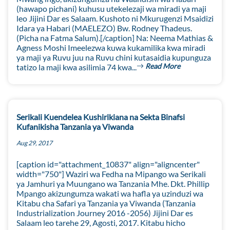
(hawapo pichani) kuhusu utekelezaji wa miradi ya maji
leo Jijini Dar es Salaam. Kushoto ni Mkurugenzi Msaidizi
Idara ya Habari (MAELEZO) Bw. Rodney Thadeus.
(Picha na Fatma Salum).[/caption] Na: Neema Mathias &
Agness Moshi Imeelezwa kuwa kukamilika kwa miradi
ya maji ya Ruvu juu na Ruvu chini kutasaidia kupunguza
Read More
tatizo la maji kwa asilimia 74 kwa...
Serikali Kuendelea Kushirikiana na Sekta Binafsi
Kufanikisha Tanzania ya Viwanda
Aug 29, 2017
[caption id="attachment_10837" align="aligncenter"
width="750"] Waziri wa Fedha na Mipango wa Serikali
ya Jamhuri ya Muungano wa Tanzania Mhe. Dkt. Phillip
Mpango akizungumza wakati wa hafla ya uzinduzi wa
Kitabu cha Safari ya Tanzania ya Viwanda (Tanzania
Industrialization Journey 2016 -2056) Jijini Dar es
Salaam leo tarehe 29, Agosti, 2017. Kitabu hicho