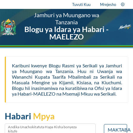
Tuvuti Kuu
Mrejesho
Jamhuri ya Muungano wa
Tanzania
Blogu ya Idara ya Habari -
MAELEZO
Karibuni kwenye Blogu Rasmi ya Serikali ya Jamhuri
ya Muungano wa Tanzania. Huu ni Uwanja wa
Wananchi Kupata Taarifa Mbalimbali za Serikali na
Masuala Mengine ya Kijamii, Kisiasa, na Kiuchumi.
Blogu hii inasimamiwa na kuratibiwa na Ofisi ya Idara
ya Habari-MAELEZO na Msemaji Mkuu wa Serikali.
Habari
Mpya
Andika Unachokitafuta Hapa Kisha bonyeza
MAKTABA
kitufe