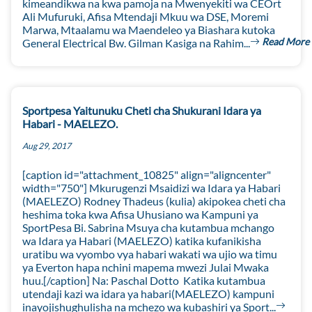
kimeandikwa na kwa pamoja na Mwenyekiti wa CEOrt
Ali Mufuruki, Afisa Mtendaji Mkuu wa DSE, Moremi
Marwa, Mtaalamu wa Maendeleo ya Biashara kutoka
Read More
General Electrical Bw. Gilman Kasiga na Rahim...
Sportpesa Yaitunuku Cheti cha Shukurani Idara ya
Habari - MAELEZO.
Aug 29, 2017
[caption id="attachment_10825" align="aligncenter"
width="750"] Mkurugenzi Msaidizi wa Idara ya Habari
(MAELEZO) Rodney Thadeus (kulia) akipokea cheti cha
heshima toka kwa Afisa Uhusiano wa Kampuni ya
SportPesa Bi. Sabrina Msuya cha kutambua mchango
wa Idara ya Habari (MAELEZO) katika kufanikisha
uratibu wa vyombo vya habari wakati wa ujio wa timu
ya Everton hapa nchini mapema mwezi Julai Mwaka
huu.[/caption] Na: Paschal Dotto Katika kutambua
utendaji kazi wa idara ya habari(MAELEZO) kampuni
inayojishughulisha na mchezo wa kubashiri ya Sport...