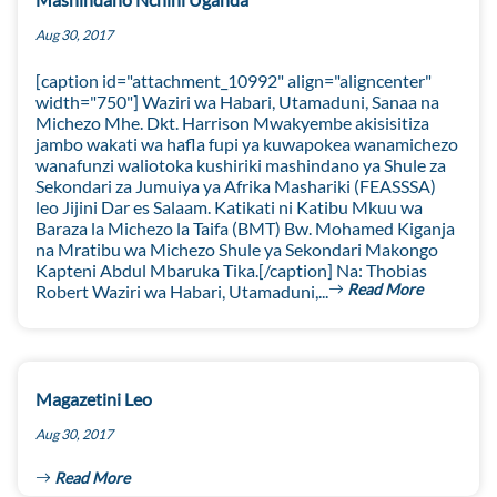
Aug 30, 2017
[caption id="attachment_10992" align="aligncenter"
width="750"] Waziri wa Habari, Utamaduni, Sanaa na
Michezo Mhe. Dkt. Harrison Mwakyembe akisisitiza
jambo wakati wa hafla fupi ya kuwapokea wanamichezo
wanafunzi waliotoka kushiriki mashindano ya Shule za
Sekondari za Jumuiya ya Afrika Mashariki (FEASSSA)
leo Jijini Dar es Salaam. Katikati ni Katibu Mkuu wa
Baraza la Michezo la Taifa (BMT) Bw. Mohamed Kiganja
na Mratibu wa Michezo Shule ya Sekondari Makongo
Kapteni Abdul Mbaruka Tika.[/caption] Na: Thobias
Read More
Robert Waziri wa Habari, Utamaduni,...
Magazetini Leo
Aug 30, 2017
Read More