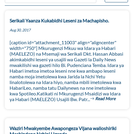
Serikali Yaanza Kukabidhi Leseni za Machapisho.
Aug 30, 2017
[caption id="attachment_11003" align="aligncenter"
width="750"] Mkurugenzi Mkuu wa Idara ya Habari
(MAELEZO) na Msemaji wa Serikali Dkt. Hassan Abbasi
akimkabidhi leseni ya usajili wa Gazeti la Daily News
mwakilishi wa gazeti hilo Bi. Pudenciana Temba. Idara ya
Habari imetoa imetoa leseni nne kwa ambapo leseni
namba moja imetolewa kwa Jarida la Nchi Yetu
linalotolewa na Idara hiyo, namba mbili imetolewa kwa
HabariLeo, namba tatu Dailynews na nne imetolewa
kwa Spotileo.Katikati ni Mkurugenzi Msaidizi wa Idara
Read More
ya Habari (MAELEZO) Usajili Bw. Patr...
Waziri Mwakyembe Awapongeza Vijana walioshiriki
Mashindano Nchini Uganda