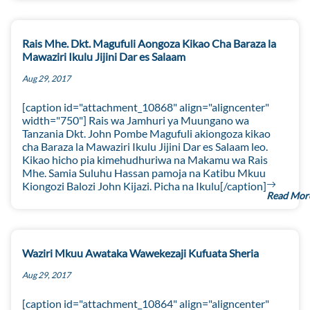
Rais Mhe. Dkt. Magufuli Aongoza Kikao Cha Baraza la
Mawaziri Ikulu Jijini Dar es Salaam
Aug 29, 2017
[caption id="attachment_10868" align="aligncenter"
width="750"] Rais wa Jamhuri ya Muungano wa
Tanzania Dkt. John Pombe Magufuli akiongoza kikao
cha Baraza la Mawaziri Ikulu Jijini Dar es Salaam leo.
Kikao hicho pia kimehudhuriwa na Makamu wa Rais
Mhe. Samia Suluhu Hassan pamoja na Katibu Mkuu
Kiongozi Balozi John Kijazi. Picha na Ikulu[/caption]
Read Mor
Waziri Mkuu Awataka Wawekezaji Kufuata Sheria
Aug 29, 2017
[caption id="attachment_10864" align="aligncenter"