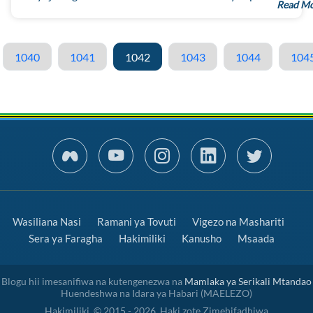
Read M
1040
1041
1042
1043
1044
104
Wasiliana Nasi
Ramani ya Tovuti
Vigezo na Mashariti
Sera ya Faragha
Hakimiliki
Kanusho
Msaada
Blogu hii imesanifiwa na kutengenezwa na
Mamlaka ya Serikali Mtandao
Huendeshwa na Idara ya Habari (MAELEZO)
Hakimiliki. © 2015 - 2026. Haki zote Zimehifadhiwa