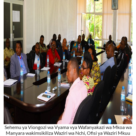
Sehemu ya Viongozi wa Vyama vya Wafanyakazi wa Mkoa wa
Manyara wakimsikiliza Waziri wa Nchi, Ofisi ya Waziri Mkuu