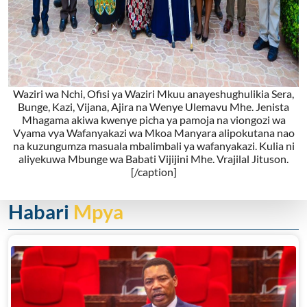
Waziri wa Nchi, Ofisi ya Waziri Mkuu anayeshughulikia Sera,
Bunge, Kazi, Vijana, Ajira na Wenye Ulemavu Mhe. Jenista
Mhagama akiwa kwenye picha ya pamoja na viongozi wa
Vyama vya Wafanyakazi wa Mkoa Manyara alipokutana nao
na kuzungumza masuala mbalimbali ya wafanyakazi. Kulia ni
aliyekuwa Mbunge wa Babati Vijijini Mhe. Vrajilal Jituson.
[/caption]
Habari
Mpya