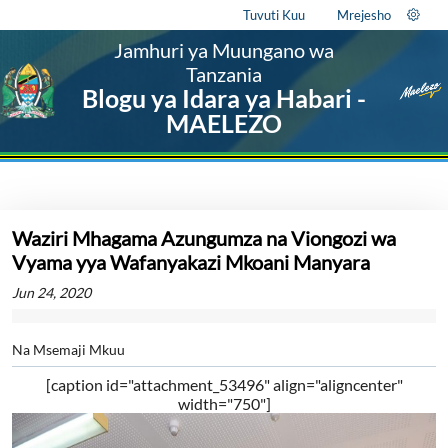
Tuvuti Kuu
Mrejesho
Jamhuri ya Muungano wa
Tanzania
Blogu ya Idara ya Habari -
MAELEZO
Waziri Mhagama Azungumza na Viongozi wa
Vyama yya Wafanyakazi Mkoani Manyara
Jun 24, 2020
Na Msemaji Mkuu
[caption id="attachment_53496" align="aligncenter"
width="750"]