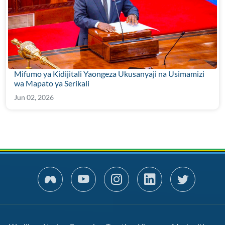
Mifumo ya Kidijitali Yaongeza Ukusanyaji na Usimamizi
wa Mapato ya Serikali
Jun 02, 2026