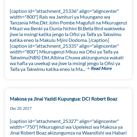
[caption id="attachment_25336" align="aligncenter"
width="800"] Rais wa Jamhuri ya Muungano wa
Tanzania Mhe.Dkt John Pombe Magufuli na Mkurugenzi
Mkazi wa Benki ya Dunia Nchini Bi.Bella Bird wakiweka
jiwe la msingi katika jengo la Ofisi ya Taifa ya Takwimu
katika eneo la Makulu Mjini Dodoma. [/caption]
[caption id="attachment_25335" align="aligncenter"
width="800"] Mkurugenzi Mkuu wa Ofisi ya Taifa ya
Takwimu(NBS) Dkt.Albina Chuwa akizungumza wakati
wa hafla ya uwekaji wa jiwe la msingi jengo la Ofisi ya
Read More
Taifa ya Takwimu katika eneo la Ma...
Makosa ya Jinai Yazidi Kupungua: DCI Robert Boaz
Dec 20, 2017
[caption id="attachment_25327" align="aligncenter"
width="750"] Mkurugenzi wa Upelelezi wa Makosa ya
Jinai Robert Boaz akizungumza na Waandishi wa Habari