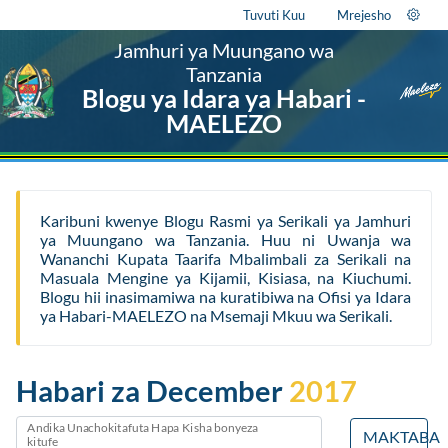
Tuvuti Kuu
Mrejesho
Jamhuri ya Muungano wa
Tanzania
Blogu ya Idara ya Habari -
MAELEZO
Karibuni kwenye Blogu Rasmi ya Serikali ya Jamhuri
ya Muungano wa Tanzania. Huu ni Uwanja wa
Wananchi Kupata Taarifa Mbalimbali za Serikali na
Masuala Mengine ya Kijamii, Kisiasa, na Kiuchumi.
Blogu hii inasimamiwa na kuratibiwa na Ofisi ya Idara
ya Habari-MAELEZO na Msemaji Mkuu wa Serikali.
Habari za December
2017
Andika Unachokitafuta Hapa Kisha bonyeza
MAKTABA
kitufe