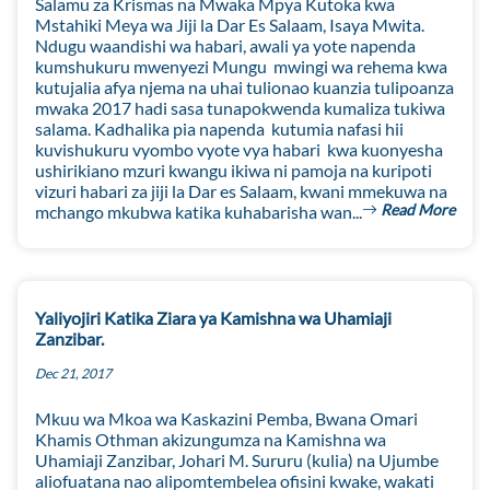
Salamu za Krismas na Mwaka Mpya Kutoka kwa
Mstahiki Meya wa Jiji la Dar Es Salaam, Isaya Mwita.
Ndugu waandishi wa habari, awali ya yote napenda
kumshukuru mwenyezi Mungu mwingi wa rehema kwa
kutujalia afya njema na uhai tulionao kuanzia tulipoanza
mwaka 2017 hadi sasa tunapokwenda kumaliza tukiwa
salama. Kadhalika pia napenda kutumia nafasi hii
kuvishukuru vyombo vyote vya habari kwa kuonyesha
ushirikiano mzuri kwangu ikiwa ni pamoja na kuripoti
vizuri habari za jiji la Dar es Salaam, kwani mmekuwa na
Read More
mchango mkubwa katika kuhabarisha wan...
Yaliyojiri Katika Ziara ya Kamishna wa Uhamiaji
Zanzibar.
Dec 21, 2017
Mkuu wa Mkoa wa Kaskazini Pemba, Bwana Omari
Khamis Othman akizungumza na Kamishna wa
Uhamiaji Zanzibar, Johari M. Sururu (kulia) na Ujumbe
aliofuatana nao alipomtembelea ofisini kwake, wakati