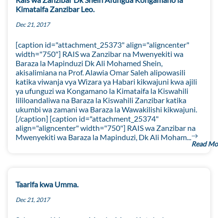
Kimataifa Zanzibar Leo.
Dec 21, 2017
[caption id="attachment_25373" align="aligncenter"
width="750"] RAIS wa Zanzibar na Mwenyekiti wa
Baraza la Mapinduzi Dk Ali Mohamed Shein,
akisalimiana na Prof. Alawia Omar Saleh alipowasili
katika viwanja vya Wizara ya Habari kikwajuni kwa ajili
ya ufunguzi wa Kongamano la Kimataifa la Kiswahili
lililoandaliwa na Baraza la Kiswahili Zanzibar katika
ukumbi wa zamani wa Baraza la Wawakilishi kikwajuni.
[/caption] [caption id="attachment_25374"
align="aligncenter" width="750"] RAIS wa Zanzibar na
Mwenyekiti wa Baraza la Mapinduzi, Dk Ali Moham...
Read Mo
Taarifa kwa Umma.
Dec 21, 2017