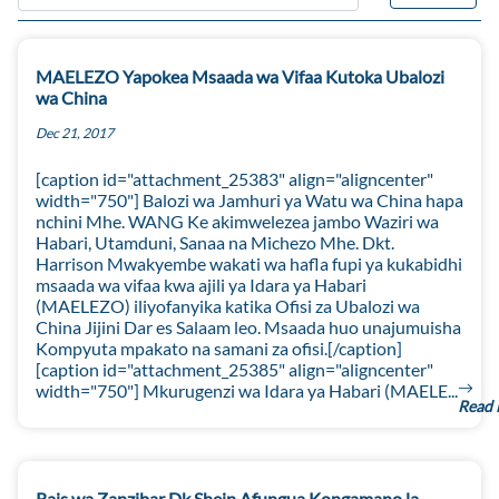
MAELEZO Yapokea Msaada wa Vifaa Kutoka Ubalozi
wa China
Dec 21, 2017
[caption id="attachment_25383" align="aligncenter"
width="750"] Balozi wa Jamhuri ya Watu wa China hapa
nchini Mhe. WANG Ke akimwelezea jambo Waziri wa
Habari, Utamduni, Sanaa na Michezo Mhe. Dkt.
Harrison Mwakyembe wakati wa hafla fupi ya kukabidhi
msaada wa vifaa kwa ajili ya Idara ya Habari
(MAELEZO) iliyofanyika katika Ofisi za Ubalozi wa
China Jijini Dar es Salaam leo. Msaada huo unajumuisha
Kompyuta mpakato na samani za ofisi.[/caption]
[caption id="attachment_25385" align="aligncenter"
width="750"] Mkurugenzi wa Idara ya Habari (MAELE...
Read
Rais wa Zanzibar Dk Shein Afungua Kongamano la