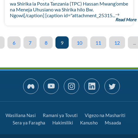
wa Shirika la Posta Tanzania (TPC) Hassan Mwang’ombe
na Meneja Uhusiano wa Shirika hilo Bw.
Ngowi[/caption] [caption id="attachment_25315...
Read More
6
7
8
9
10
11
12
...
Wasiliana Nasi
Ramani ya Tovuti
Vigezo na Mashariti
Sera ya Faragha
Hakimiliki
Kanusho
Msaada