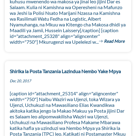
kuhusu mwenendo wa makosa ya jinai leo jijini Dar es
Salaam. Kulia ni Kamishna wa Operesheni na Mafunzo
wa Jeshi la Polisi Nsato Marijani Nzassa na Kamishna
wa Rasilimali Watu Fedha na Logistic, Albert
Nyamuhanga, na Mkuu wa Kitengo cha Makosa dhidi ya
Maadili ya Jamii, Hussein Laissery[/caption] [caption
id="attachment_25328" align="aligncenter"
Read More
width="750"] Mkurugenzi wa Upelelezi w...
Shirika la Posta Tanzania Lazindua Nembo Yake Mpya
Dec 20, 2017
[caption id="attachment_25314" align="aligncenter"
width="750"] Naibu Waziri wa Ujenzi, toka Wizara ya
Ujenzi, Uchukuzi na Mawasiliano Elias Kwandikwa
akitoka katika jengo la Makao Makuu ya Posta jijini Dar
es Salaam leo alipomwakilisha Waziri wa Ujenzi,
Uchukuzi na Mawasiliano Profesa Makame Mbarawa
katika hafla ya uzinduzi wa Nembo Mpya ya Shirika la
Posta Tanzania (TPC) leo. Katikati ni Postamaster Mkuu