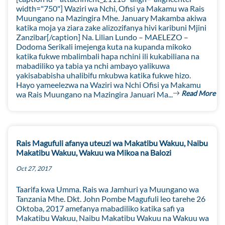
width="750"] Waziri wa Nchi, Ofisi ya Makamu wa Rais
Muungano na Mazingira Mhe. January Makamba akiwa
katika moja ya ziara zake alizozifanya hivi karibuni Mjini
Zanzibar[/caption] Na. Lilian Lundo – MAELEZO –
Dodoma Serikali imejenga kuta na kupanda mikoko
katika fukwe mbalimbali hapa nchini ili kukabiliana na
mabadiliko ya tabia ya nchi ambayo yalikuwa
yakisababisha uhalibifu mkubwa katika fukwe hizo.
Hayo yameelezwa na Waziri wa Nchi Ofisi ya Makamu
Read More
wa Rais Muungano na Mazingira Januari Ma...
Rais Magufuli afanya uteuzi wa Makatibu Wakuu, Naibu
Makatibu Wakuu, Wakuu wa Mikoa na Balozi
Oct 27, 2017
Taarifa kwa Umma. Rais wa Jamhuri ya Muungano wa
Tanzania Mhe. Dkt. John Pombe Magufuli leo tarehe 26
Oktoba, 2017 amefanya mabadiliko katika safi ya
Makatibu Wakuu, Naibu Makatibu Wakuu na Wakuu wa