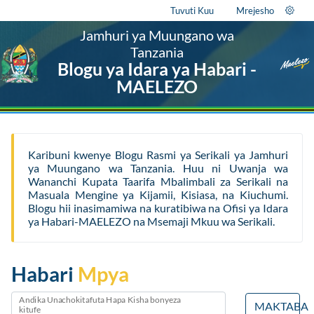
Tuvuti Kuu
Mrejesho
Jamhuri ya Muungano wa
Tanzania
Blogu ya Idara ya Habari -
MAELEZO
Karibuni kwenye Blogu Rasmi ya Serikali ya Jamhuri
ya Muungano wa Tanzania. Huu ni Uwanja wa
Wananchi Kupata Taarifa Mbalimbali za Serikali na
Masuala Mengine ya Kijamii, Kisiasa, na Kiuchumi.
Blogu hii inasimamiwa na kuratibiwa na Ofisi ya Idara
ya Habari-MAELEZO na Msemaji Mkuu wa Serikali.
Habari
Mpya
Andika Unachokitafuta Hapa Kisha bonyeza
MAKTABA
kitufe