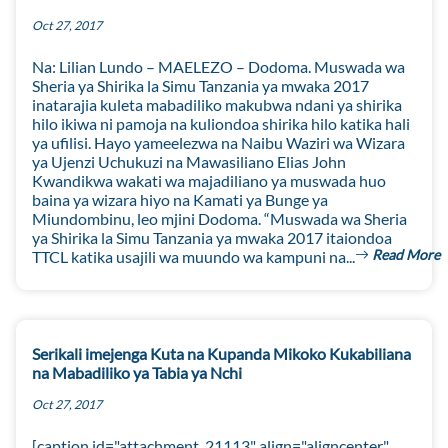
Oct 27, 2017
Na: Lilian Lundo – MAELEZO – Dodoma. Muswada wa
Sheria ya Shirika la Simu Tanzania ya mwaka 2017
inatarajia kuleta mabadiliko makubwa ndani ya shirika
hilo ikiwa ni pamoja na kuliondoa shirika hilo katika hali
ya ufilisi. Hayo yameelezwa na Naibu Waziri wa Wizara
ya Ujenzi Uchukuzi na Mawasiliano Elias John
Kwandikwa wakati wa majadiliano ya muswada huo
baina ya wizara hiyo na Kamati ya Bunge ya
Miundombinu, leo mjini Dodoma. “Muswada wa Sheria
ya Shirika la Simu Tanzania ya mwaka 2017 itaiondoa
Read More
TTCL katika usajili wa muundo wa kampuni na...
Serikali imejenga Kuta na Kupanda Mikoko Kukabiliana
na Mabadiliko ya Tabia ya Nchi
Oct 27, 2017
[caption id="attachment_21113" align="aligncenter"