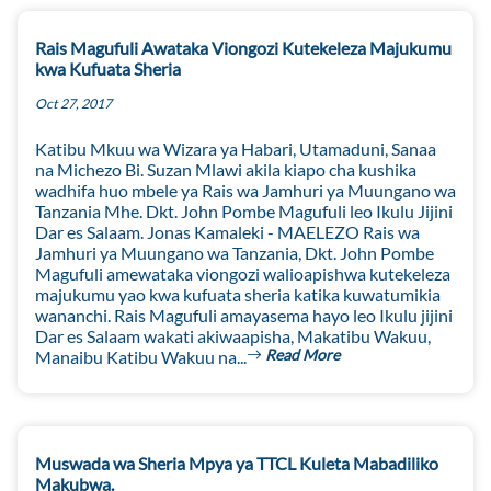
Rais Magufuli Awataka Viongozi Kutekeleza Majukumu
kwa Kufuata Sheria
Oct 27, 2017
Katibu Mkuu wa Wizara ya Habari, Utamaduni, Sanaa
na Michezo Bi. Suzan Mlawi akila kiapo cha kushika
wadhifa huo mbele ya Rais wa Jamhuri ya Muungano wa
Tanzania Mhe. Dkt. John Pombe Magufuli leo Ikulu Jijini
Dar es Salaam. Jonas Kamaleki - MAELEZO Rais wa
Jamhuri ya Muungano wa Tanzania, Dkt. John Pombe
Magufuli amewataka viongozi walioapishwa kutekeleza
majukumu yao kwa kufuata sheria katika kuwatumikia
wananchi. Rais Magufuli amayasema hayo leo Ikulu jijini
Dar es Salaam wakati akiwaapisha, Makatibu Wakuu,
Read More
Manaibu Katibu Wakuu na...
Muswada wa Sheria Mpya ya TTCL Kuleta Mabadiliko
Makubwa.