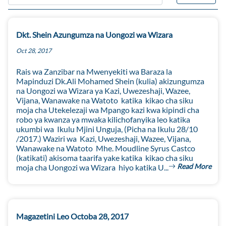
Dkt. Shein Azungumza na Uongozi wa Wizara
Oct 28, 2017
Rais wa Zanzibar na Mwenyekiti wa Baraza la
Mapinduzi Dk.Ali Mohamed Shein (kulia) akizungumza
na Uongozi wa Wizara ya Kazi, Uwezeshaji, Wazee,
Vijana, Wanawake na Watoto katika kikao cha siku
moja cha Utekelezaji wa Mpango kazi kwa kipindi cha
robo ya kwanza ya mwaka kilichofanyika leo katika
ukumbi wa Ikulu Mjini Unguja, (Picha na Ikulu 28/10
/2017.) Waziri wa Kazi, Uwezeshaji, Wazee, Vijana,
Wanawake na Watoto Mhe. Moudline Syrus Castco
(katikati) akisoma taarifa yake katika kikao cha siku
Read More
moja cha Uongozi wa Wizara hiyo katika U...
Magazetini Leo Octoba 28, 2017