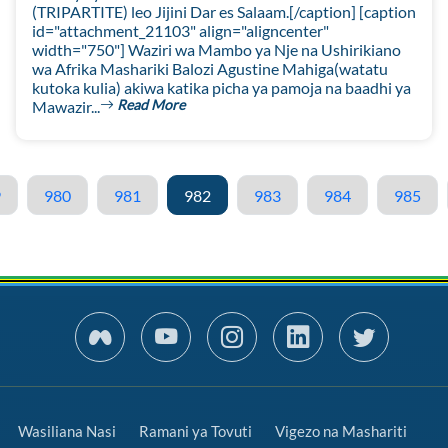
(TRIPARTITE) leo Jijini Dar es Salaam.[/caption] [caption
id="attachment_21103" align="aligncenter"
width="750"] Waziri wa Mambo ya Nje na Ushirikiano
wa Afrika Mashariki Balozi Agustine Mahiga(watatu
kutoka kulia) akiwa katika picha ya pamoja na baadhi ya
Read More
Mawazir...
9
980
981
982
983
984
985
Wasiliana Nasi
Ramani ya Tovuti
Vigezo na Mashariti