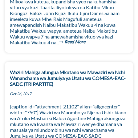
Mikoa kwa kuteua, kupandisha vyeo na kuhamisha
vituo vya kazi. Taarifa iliyotolewa na Katibu Mkuu
Kiongozi Balozi John Kijazi Ikulu Jijini Dar es Salaam
imeeleza kuwa Mhe. Rais Magufuli ameteua
amewapandish Naibu Makatibu Wakuu 4 na kuwa
Makatibu Wakuu wapya, ameteua Naibu Makatibu
Wakuu wapya 7 na amewahamisha vituo vya kazi
Read More
Makatibu Wakuu 4 na...
Waziri Mahiga afungua Mkutano wa Mawaziri wa Nchi
Wananchama wa Jumuiya ya Utatu wa COMESA-EAC-
SADC (TRIPARTITE)
Oct 26, 2017
[caption id="attachment_21102" align="aligncenter"
width="750"] Waziri wa Maombo ya Nje na Ushirikiano
wa Afrika Mashariki Balozi Agustine Mahiga akiongoza
mkutano wa kwanza wa Mawaziri wenye dhamana ya
masuala ya miundombinu wa nchi wanachama wa
Jumuiya ya Utatu wa COMESA-EAC-SADC