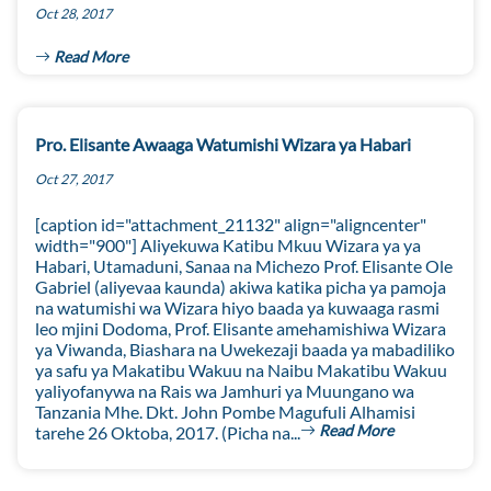
Oct 28, 2017
Read More
Pro. Elisante Awaaga Watumishi Wizara ya Habari
Oct 27, 2017
[caption id="attachment_21132" align="aligncenter"
width="900"] Aliyekuwa Katibu Mkuu Wizara ya ya
Habari, Utamaduni, Sanaa na Michezo Prof. Elisante Ole
Gabriel (aliyevaa kaunda) akiwa katika picha ya pamoja
na watumishi wa Wizara hiyo baada ya kuwaaga rasmi
leo mjini Dodoma, Prof. Elisante amehamishiwa Wizara
ya Viwanda, Biashara na Uwekezaji baada ya mabadiliko
ya safu ya Makatibu Wakuu na Naibu Makatibu Wakuu
yaliyofanywa na Rais wa Jamhuri ya Muungano wa
Tanzania Mhe. Dkt. John Pombe Magufuli Alhamisi
Read More
tarehe 26 Oktoba, 2017. (Picha na...