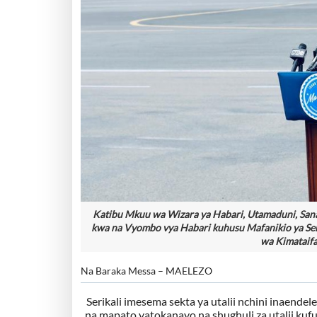
Katibu Mkuu wa Wizara ya Habari, Utamaduni, Sana
kwa na Vyombo vya Habari kuhusu Mafanikio ya Serik
wa Kimataifa 
Na Baraka Messa – MAELEZO
Serikali imesema sekta ya utalii nchini inaende
na mapato yatokanayo na shughuli za utalii kuf