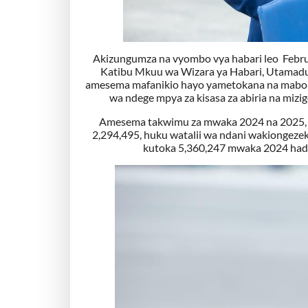
Akizungumza na vyombo vya habari leo Februa
Katibu Mkuu wa Wizara ya Habari, Utamadu
amesema mafanikio hayo yametokana na mabores
wa ndege mpya za kisasa za abiria na mizi
Amesema takwimu za mwaka 2024 na 2025, zi
2,294,495, huku watalii wa ndani wakiongezeka
kutoka 5,360,247 mwaka 2024 hadi 