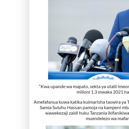
“Kwa upande wa mapato, sekta ya utalii ime
milioni 1.3 mwaka 2021 ha
Amefafanua kuwa katika kuimarisha taswira ya Tan
Samia Suluhu Hassan pamoja na kampeni mbali
wawekezaji zaidi huku Tanzania ikifanikiwa
muendelezo wa mafanik