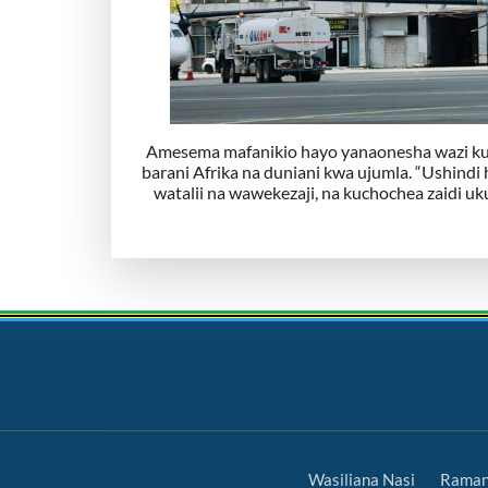
Amesema mafanikio hayo yanaonesha wazi kuwa
barani Afrika na duniani kwa ujumla. “Ushindi
watalii na wawekezaji, na kuchochea zaidi uk
Wasiliana Nasi
Ramani