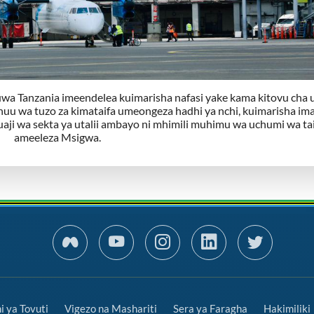
 Tanzania imeendelea kuimarisha nafasi yake kama kitovu cha ut
 huu wa tuzo za kimataifa umeongeza hadhi ya nchi, kuimarisha ima
uaji wa sekta ya utalii ambayo ni mhimili muhimu wa uchumi wa tai
ameeleza Msigwa.
 ya Tovuti
Vigezo na Mashariti
Sera ya Faragha
Hakimiliki