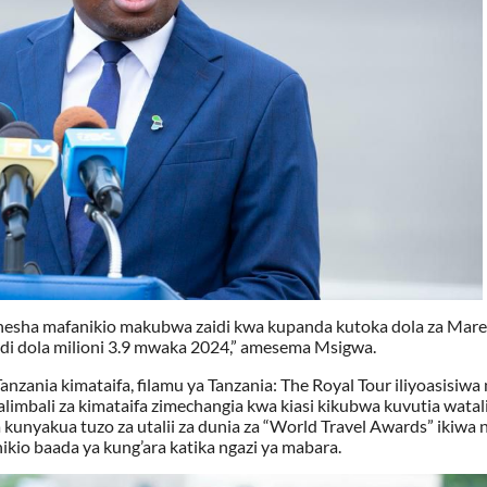
onesha mafanikio makubwa zaidi kwa kupanda kutoka dola za Mare
di dola milioni 3.9 mwaka 2024,” amesema Msigwa.
zania kimataifa, filamu ya Tanzania: The Royal Tour iliyoasisiwa 
mbali za kimataifa zimechangia kwa kiasi kikubwa kuvutia watali
 kunyakua tuzo za utalii za dunia za “World Travel Awards” ikiwa n
io baada ya kung’ara katika ngazi ya mabara.