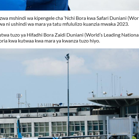
a mshindi wa kipengele cha ‘Nchi Bora kwa Safari Duniani (Wor
iwa ni ushindi wa mara ya tatu mfululizo kuanzia mwaka 2023.
kutwa tuzo ya Hifadhi Bora Zaidi Duniani (World’s Leading Nationa
oria kwa kutwaa kwa mara ya kwanza tuzo hiyo.