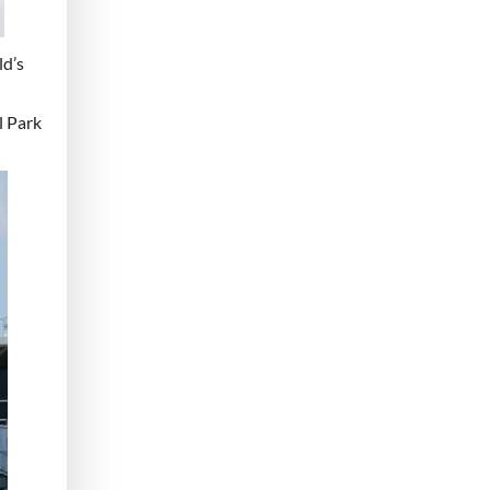
ld’s
l Park