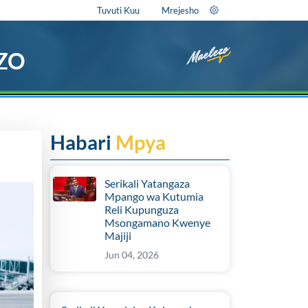
Tuvuti Kuu
Mrejesho
EZO
Habari
Mpya
Serikali Yatangaza
Mpango wa Kutumia
Reli Kupunguza
Msongamano Kwenye
Majiji
Jun 04, 2026