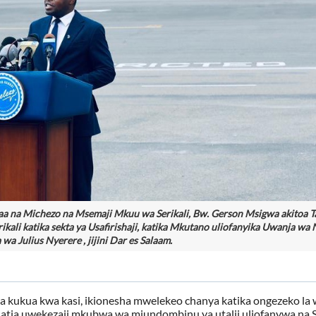
a na Michezo na Msemaji Mkuu wa Serikali, Bw. Gerson Msigwa akitoa Ta
ali katika sekta ya Usafirishaji, katika Mkutano uliofanyika Uwanja wa
wa Julius Nyerere , jijini Dar es Salaam.
lea kukua kwa kasi, ikionesha mwelekeo chanya katika ongezeko la w
uatia uwekezaji mkubwa wa miundombinu ya utalii uliofanywa na S