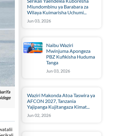
Serikali Yaendelea Kuboresha
Miundombinu ya Barabara za
Wilaya Kuimarisha Uchumi...
Jun 03, 2026
Naibu Waziri
Mwinjuma Apongeza
PBZ Kufikisha Huduma
Tanga
Jun 03, 2026
arifa
Waziri Makonda Atoa Taswira ya
 Ndege
AFCON 2027, Tanzania
Yajipanga Kujitangaza Kimat...
Jun 02, 2026
atalii
erikali