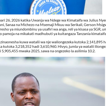
ri 26, 2026 katika Uwanja wa Ndege wa Kimataifa wa Julius Nyer
ni, Sanaa na Michezo na Msemaji Mkuu wa Serikali, Gerson Msig
ho ya miundombinu ya usafiri wa anga, reli ya kisasa ya SGR, u
go pamoja na mikakati madhubuti ya kuitangaza Tanzania kimataifa
naonesha kuwa watalii wa nje waliongezeka kutoka 2,141,895 h
 kutoka 3,218,352 hadi 3,610,960. Hivyo, jumla ya watalii iliong
5,905,455 mwaka 2025, sawa na ongezeko la asilimia 10.2.