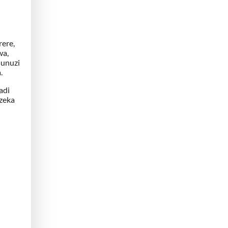
ere,
wa,
nunuzi
.
adi
ezeka