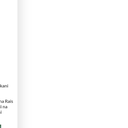
kani
na Rais
i na
i