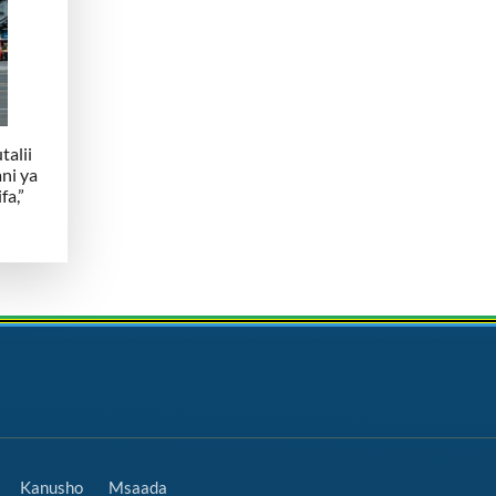
alii
ni ya
fa,”
Kanusho
Msaada