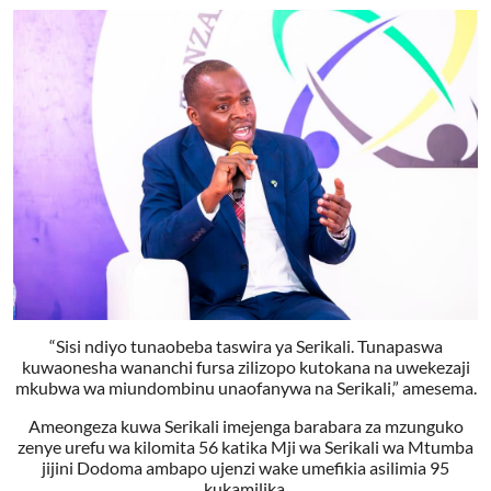
“Sisi ndiyo tunaobeba taswira ya Serikali. Tunapaswa
kuwaonesha wananchi fursa zilizopo kutokana na uwekezaji
mkubwa wa miundombinu unaofanywa na Serikali,” amesema.
Ameongeza kuwa Serikali imejenga barabara za mzunguko
zenye urefu wa kilomita 56 katika Mji wa Serikali wa Mtumba
jijini Dodoma ambapo ujenzi wake umefikia asilimia 95
kukamilika.