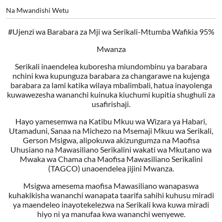
Na Mwandishi Wetu
#Ujenzi wa Barabara za Mji wa Serikali-Mtumba Wafikia 95%
Mwanza
Serikali inaendelea kuboresha miundombinu ya barabara
nchini kwa kupunguza barabara za changarawe na kujenga
barabara za lami katika wilaya mbalimbali, hatua inayolenga
kuwawezesha wananchi kuinuka kiuchumi kupitia shughuli za
usafirishaji.
Hayo yamesemwa na Katibu Mkuu wa Wizara ya Habari,
Utamaduni, Sanaa na Michezo na Msemaji Mkuu wa Serikali,
Gerson Msigwa, alipokuwa akizungumza na Maofisa
Uhusiano na Mawasiliano Serikalini wakati wa Mkutano wa
Mwaka wa Chama cha Maofisa Mawasiliano Serikalini
(TAGCO) unaoendelea jijini Mwanza.
Msigwa amesema maofisa Mawasiliano wanapaswa
kuhakikisha wananchi wanapata taarifa sahihi kuhusu miradi
ya maendeleo inayotekelezwa na Serikali kwa kuwa miradi
hiyo ni ya manufaa kwa wananchi wenyewe.