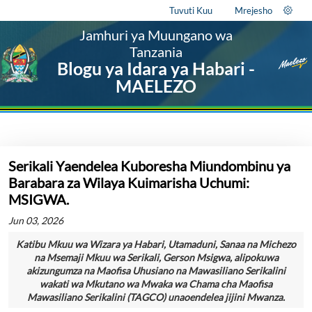
Tuvuti Kuu
Mrejesho
Jamhuri ya Muungano wa
Tanzania
Blogu ya Idara ya Habari -
MAELEZO
Serikali Yaendelea Kuboresha Miundombinu ya
Barabara za Wilaya Kuimarisha Uchumi:
MSIGWA.
Jun 03, 2026
Katibu Mkuu wa Wizara ya Habari, Utamaduni, Sanaa na Michezo
na Msemaji Mkuu wa Serikali, Gerson Msigwa, alipokuwa
akizungumza na Maofisa Uhusiano na Mawasiliano Serikalini
wakati wa Mkutano wa Mwaka wa Chama cha Maofisa
Mawasiliano Serikalini (TAGCO) unaoendelea jijini Mwanza.