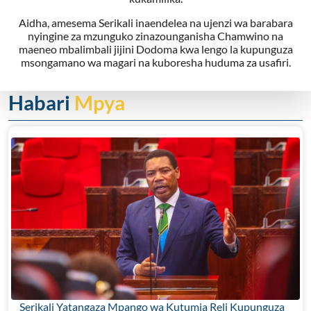
Aidha, amesema Serikali inaendelea na ujenzi wa barabara
nyingine za mzunguko zinazounganisha Chamwino na
maeneo mbalimbali jijini Dodoma kwa lengo la kupunguza
msongamano wa magari na kuboresha huduma za usafiri.
Habari
Mpya
Serikali Yatangaza Mpango wa Kutumia Reli Kupunguza