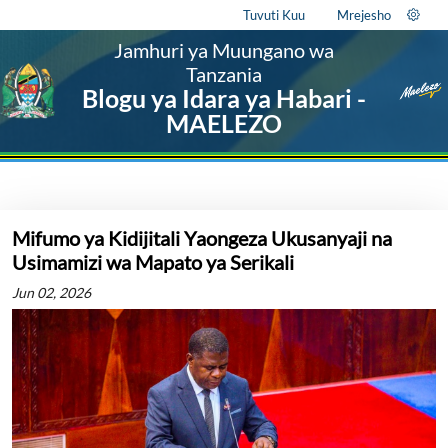
Tuvuti Kuu
Mrejesho
Jamhuri ya Muungano wa
Tanzania
Blogu ya Idara ya Habari -
MAELEZO
Mifumo ya Kidijitali Yaongeza Ukusanyaji na
Usimamizi wa Mapato ya Serikali
Jun 02, 2026