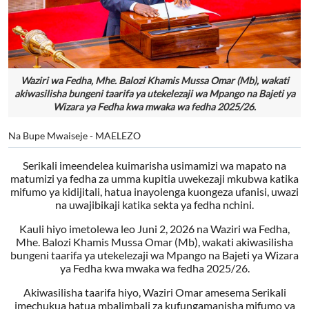
Waziri wa Fedha, Mhe. Balozi Khamis Mussa Omar (Mb), wakati
akiwasilisha bungeni taarifa ya utekelezaji wa Mpango na Bajeti ya
Wizara ya Fedha kwa mwaka wa fedha 2025/26.
Na Bupe Mwaiseje - MAELEZO
Serikali imeendelea kuimarisha usimamizi wa mapato na
matumizi ya fedha za umma kupitia uwekezaji mkubwa katika
mifumo ya kidijitali, hatua inayolenga kuongeza ufanisi, uwazi
na uwajibikaji katika sekta ya fedha nchini.
Kauli hiyo imetolewa leo Juni 2, 2026 na Waziri wa Fedha,
Mhe. Balozi Khamis Mussa Omar (Mb), wakati akiwasilisha
bungeni taarifa ya utekelezaji wa Mpango na Bajeti ya Wizara
ya Fedha kwa mwaka wa fedha 2025/26.
Akiwasilisha taarifa hiyo, Waziri Omar amesema Serikali
imechukua hatua mbalimbali za kufungamanisha mifumo ya