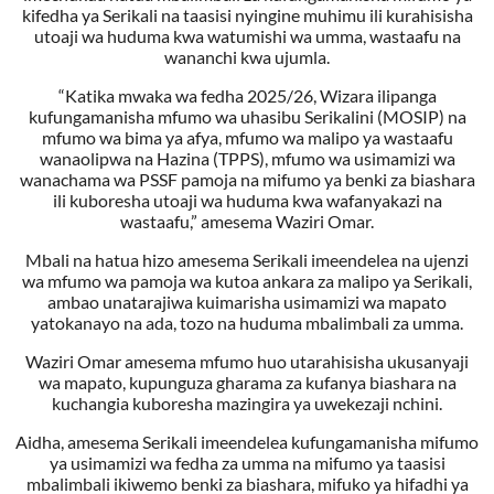
kifedha ya Serikali na taasisi nyingine muhimu ili kurahisisha
utoaji wa huduma kwa watumishi wa umma, wastaafu na
wananchi kwa ujumla.
“Katika mwaka wa fedha 2025/26, Wizara ilipanga
kufungamanisha mfumo wa uhasibu Serikalini (MOSIP) na
mfumo wa bima ya afya, mfumo wa malipo ya wastaafu
wanaolipwa na Hazina (TPPS), mfumo wa usimamizi wa
wanachama wa PSSF pamoja na mifumo ya benki za biashara
ili kuboresha utoaji wa huduma kwa wafanyakazi na
wastaafu,” amesema Waziri Omar.
Mbali na hatua hizo amesema Serikali imeendelea na ujenzi
wa mfumo wa pamoja wa kutoa ankara za malipo ya Serikali,
ambao unatarajiwa kuimarisha usimamizi wa mapato
yatokanayo na ada, tozo na huduma mbalimbali za umma.
Waziri Omar amesema mfumo huo utarahisisha ukusanyaji
wa mapato, kupunguza gharama za kufanya biashara na
kuchangia kuboresha mazingira ya uwekezaji nchini.
Aidha, amesema Serikali imeendelea kufungamanisha mifumo
ya usimamizi wa fedha za umma na mifumo ya taasisi
mbalimbali ikiwemo benki za biashara, mifuko ya hifadhi ya