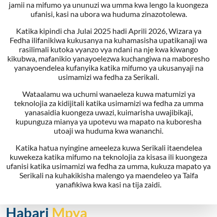
jamii na mifumo ya ununuzi wa umma kwa lengo la kuongeza
ufanisi, kasi na ubora wa huduma zinazotolewa.
Katika kipindi cha Julai 2025 hadi Aprili 2026, Wizara ya
Fedha ilifanikiwa kukusanya na kuhamasisha upatikanaji wa
rasilimali kutoka vyanzo vya ndani na nje kwa kiwango
kikubwa, mafanikio yanayoelezwa kuchangiwa na maboresho
yanayoendelea kufanyika katika mifumo ya ukusanyaji na
usimamizi wa fedha za Serikali.
Wataalamu wa uchumi wanaeleza kuwa matumizi ya
teknolojia za kidijitali katika usimamizi wa fedha za umma
yanasaidia kuongeza uwazi, kuimarisha uwajibikaji,
kupunguza mianya ya upotevu wa mapato na kuboresha
utoaji wa huduma kwa wananchi.
Katika hatua nyingine ameeleza kuwa Serikali itaendelea
kuwekeza katika mifumo na teknolojia za kisasa ili kuongeza
ufanisi katika usimamizi wa fedha za umma, kukuza mapato ya
Serikali na kuhakikisha malengo ya maendeleo ya Taifa
yanafikiwa kwa kasi na tija zaidi.
Habari
Mpya