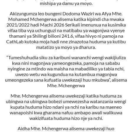
mishipa ya damu ya moyo.
Akizungumza leo bungeni Dodoma Waziri wa Afya Mhe.
Mohamed Mchengerwa alisema katika kipindi cha mwaka
2021/2022 hadi Machi 2026 Serikali imenunua na kusimika
vifaa tiba vya uchunguzi na matibabu ya wagonjwa vyenye
thamani ya Shilingi bilioni 241.6, vifaa hivyo ni pamoja na
CathLab kutoka moja hadi nne zinazotoa huduma ya kutibu
matatizo ya moyo ya dharura.
“Tumeshuhudia siku za karibuni wananchi wengi wakijiuliza
kwa nini magonjwa yameongezeka, pamoja na sababu
nyingine za mtindo wa maisha na mabadiliko ya tabia nchi,
uwezo wetu wa kugundua na kutambua magonjwa
umeongezeka sana kufuatia uwekezaji huu mkubwa”, alisema
Mhe. Mchengerwa
Mhe. Mchengerwa alisema uwekezaji katika huduma za
ubingwa na ubingwa bobezi umewezesha watanzania wengi
kupata huduma hizo ndani ya nchi na karibu na maeneo
wanapoishi kwa gharama nafuu ambapo awali walikuwa
wakizifuata huduma hizo nje ya nchi.
Aidha Mhe. Mchengerwa alisema uwekezaji huo