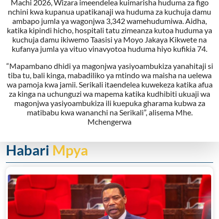
Machi 2026, Wizara imeendelea kuimarisha huduma za figo
nchini kwa kupanua upatikanaji wa huduma za kuchuja damu
ambapo jumla ya wagonjwa 3,342 wamehudumiwa. Aidha,
katika kipindi hicho, hospitali tatu zimeanza kutoa huduma ya
kuchuja damu ikiwemo Taasisi ya Moyo Jakaya Kikwete na
kufanya jumla ya vituo vinavyotoa huduma hiyo kufikia 74.
“Mapambano dhidi ya magonjwa yasiyoambukiza yanahitaji si
tiba tu, bali kinga, mabadiliko ya mtindo wa maisha na uelewa
wa pamoja kwa jamii. Serikali itaendelea kuwekeza katika afua
za kinga na uchunguzi wa mapema katika kudhibiti ukuaji wa
magonjwa yasiyoambukiza ili kuepuka gharama kubwa za
matibabu kwa wananchi na Serikali”, alisema Mhe.
Mchengerwa
Habari
Mpya