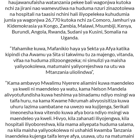
haujawanufaisha watanzania pekee bali wagonjwa kutoka
nchi za jirani nao wamevutiwa na huduma nzuri zinazotolewa
na hospitali na taasisi nchini hali iliyopelekea kuhudumia
jumla ya wagonjwa 26,770 kutoka nchi za Comoro, Jamhuri ya
Kidemokrasia ya Kongo, Zambia, Malawi, Msumbiji, Kenya,
Burundi, Angola, Rwanda, Sudani ya Kusini, Somalia na
Uganda.
“Ifahamike kuwa, Mafanikio haya ya Sekta ya Afya katika
kipindi cha Awamu ya Sita si takwimu tu za majengo, vitanda,
vifaa na huduma zilizoongezeka; ni simulizi ya maisha
yaliyookolewa, matumaini yaliyorejeshwa na utu wa
Mtanzania uliolindwa”,
“Kama ambavyo Mwalimu Nyerere aliamini kuwa maendeleo
ya kweli ni maendeleo ya watu, kama Nelson Mandela
alivyotufundisha kuwa heshima ya binadamu ndiyo msingi wa
taifa huru, na kama Kwame Nkrumah alivyosisitiza kuwa
uhuru lazima uambatane na uwezo wa kujijenga, Serikali
imeonesha kwa vitendo kuwa afya bora ndiyo msingi wa
maendeleo ya kweli. Hivyo, kila zahanati iliyojengwa, kila
hospitali iliyoboreshwa, kila mama aliyepata huduma salama,
na kila maisha yaliyookolewa ni ushahidi kwamba Tanzania
inaendelea kujenga taifa lenye afya, usawa, utu na matumaini