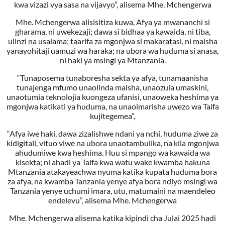
kwa vizazi vya sasa na vijavyo”, alisema Mhe. Mchengerwa
Mhe. Mchengerwa alisisitiza kuwa, Afya ya mwananchi si
gharama, ni uwekezaji; dawa si bidhaa ya kawaida, ni tiba,
ulinzi na usalama; taarifa za mgonjwa si makaratasi, ni maisha
yanayohitaji uamuzi wa haraka; na ubora wa huduma si anasa,
ni haki ya msingi ya Mtanzania.
“Tunaposema tunaboresha sekta ya afya, tunamaanisha
tunajenga mfumo unaolinda maisha, unaozuia umaskini,
unaotumia teknolojia kuongeza ufanisi, unaoweka heshima ya
mgonjwa katikati ya huduma, na unaoimarisha uwezo wa Taifa
kujitegemea”,
“Afya iwe haki, dawa zizalishwe ndani ya nchi, huduma ziwe za
kidigitali, vituo viwe na ubora unaotambulika, na kila mgonjwa
ahudumiwe kwa heshima. Huu si mpango wa kawaida wa
kisekta; ni ahadi ya Taifa kwa watu wake kwamba hakuna
Mtanzania atakayeachwa nyuma katika kupata huduma bora
za afya, na kwamba Tanzania yenye afya bora ndiyo msingi wa
Tanzania yenye uchumi imara, utu, matumaini na maendeleo
endelevu”, alisema Mhe. Mchengerwa
Mhe. Mchengerwa alisema katika kipindi cha Julai 2025 hadi