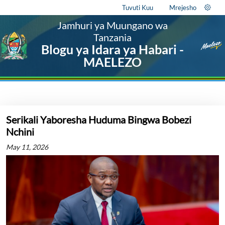
Tuvuti Kuu
Mrejesho
Jamhuri ya Muungano wa
Tanzania
Blogu ya Idara ya Habari -
MAELEZO
Serikali Yaboresha Huduma Bingwa Bobezi
Nchini
May 11, 2026