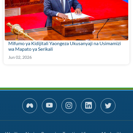
Mifumo ya Kidijitali Yaongeza Ukusanyaji na Usimamizi
wa Mapato ya Serikali
Jun 02, 2026