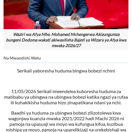
Waziri wa Afya Mhe. Mohamed Mchengerwa Akizungumza
bungeni Dodoma wakati akiwasilisha Bajeti ya Wizara ya Afya kwa
mwaka 2026/27
Na Mwandishi Wetu
Serikali yaboresha huduma bingwa bobezi nchini
11/05/2026 Serikali imeendelea kuboresha huduma za
matibabu ya ubingwa na ubingwa bobezi katika ngazi ya rufaa
ili kuhakikisha huduma hizo zinapatikana ndani ya nchi.
Baadhi ya huduma za ubingwa bobezi zilizotolewa kwa
wagonjwa kuanzia mwaka 2021/2022 hadi Machi 2026 ni
pamoja na upasuaji wa moyo wa kufungua kifua, kuzibua
mishipa ya moyo, pamoja na upandikizaji na urekebishaji wa