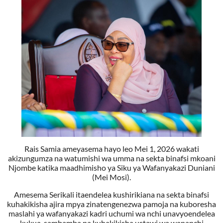
Rais Samia ameyasema hayo leo Mei 1, 2026 wakati
akizungumza na watumishi wa umma na sekta binafsi mkoani
Njombe katika maadhimisho ya Siku ya Wafanyakazi Duniani
(Mei Mosi).
Amesema Serikali itaendelea kushirikiana na sekta binafsi
kuhakikisha ajira mpya zinatengenezwa pamoja na kuboresha
maslahi ya wafanyakazi kadri uchumi wa nchi unavyoendelea
kukua, sambamba na kuhakikisha ustawi wa wananchi