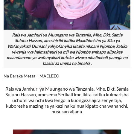
Rais wa Jamhuri ya Muungano wa Tanzania, Mhe. Dkt. Samia
Suluhu Hassan, ameshiriki katika Maadhimisho ya Siku ya
Wafanyakazi Duniani yaliyofanyika kitaifa mkoani Njombe, katika
viwanja vya halmashauri ya mji wa Njombe ambapo alipokea
maandamano ya wafanyakazi kutoka wizara mbalimbali pamoja na
taasisi za umma na binafsi .
Na Baraka Messa – MAELEZO
Rais wa Jamhuri ya Muungano wa Tanzania, Mhe. Dkt. Samia
Suluhu Hassan, amesema Serikali imejikita katika kuimarisha
uchumi wa nchi kwa lengo la kuongeza ajira zenye tija,
kuboresha mazingira ya kazi na kuinua kipato cha wananchi,
hususan vijana.