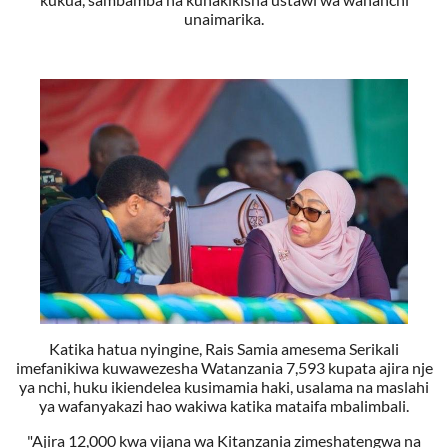
unaimarika.
Katika hatua nyingine, Rais Samia amesema Serikali
imefanikiwa kuwawezesha Watanzania 7,593 kupata ajira nje
ya nchi, huku ikiendelea kusimamia haki, usalama na maslahi
ya wafanyakazi hao wakiwa katika mataifa mbalimbali.
"Ajira 12,000 kwa vijana wa Kitanzania zimeshatengwa na