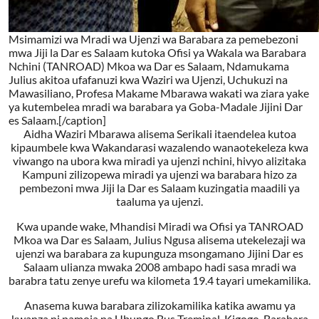
Msimamizi wa Mradi wa Ujenzi wa Barabara za pemebezoni
mwa Jiji la Dar es Salaam kutoka Ofisi ya Wakala wa Barabara
Nchini (TANROAD) Mkoa wa Dar es Salaam, Ndamukama
Julius akitoa ufafanuzi kwa Waziri wa Ujenzi, Uchukuzi na
Mawasiliano, Profesa Makame Mbarawa wakati wa ziara yake
ya kutembelea mradi wa barabara ya Goba-Madale Jijini Dar
es Salaam.[/caption]
Aidha Waziri Mbarawa alisema Serikali itaendelea kutoa
kipaumbele kwa Wakandarasi wazalendo wanaotekeleza kwa
viwango na ubora kwa miradi ya ujenzi nchini, hivyo alizitaka
Kampuni zilizopewa miradi ya ujenzi wa barabara hizo za
pembezoni mwa Jiji la Dar es Salaam kuzingatia maadili ya
taaluma ya ujenzi.
Kwa upande wake, Mhandisi Miradi wa Ofisi ya TANROAD
Mkoa wa Dar es Salaam, Julius Ngusa alisema utekelezaji wa
ujenzi wa barabara za kupunguza msongamano Jijini Dar es
Salaam ulianza mwaka 2008 ambapo hadi sasa mradi wa
barabra tatu zenye urefu wa kilometa 19.4 tayari umekamilika.
Anasema kuwa barabara zilizokamilika katika awamu ya
kwanza ni pamoja na Ubungo Bus Treminal-Kigogo-Barabara