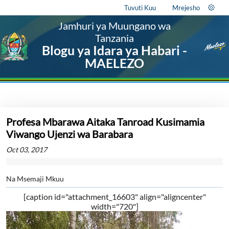
Tuvuti Kuu
Mrejesho
Jamhuri ya Muungano wa
Tanzania
Blogu ya Idara ya Habari -
MAELEZO
Profesa Mbarawa Aitaka Tanroad Kusimamia
Viwango Ujenzi wa Barabara
Oct 03, 2017
Na Msemaji Mkuu
[caption id="attachment_16603" align="aligncenter"
width="720"]