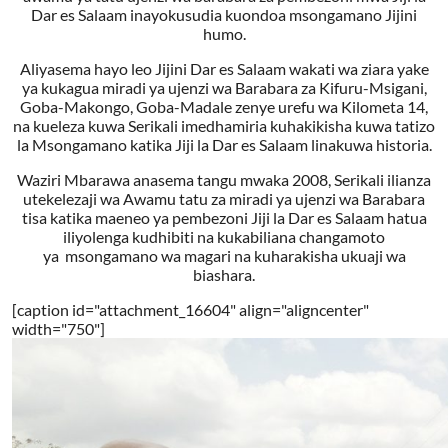
Dar es Salaam inayokusudia kuondoa msongamano Jijini
humo.
Aliyasema hayo leo Jijini Dar es Salaam wakati wa ziara yake
ya kukagua miradi ya ujenzi wa Barabara za Kifuru-Msigani,
Goba-Makongo, Goba-Madale zenye urefu wa Kilometa 14,
na kueleza kuwa Serikali imedhamiria kuhakikisha kuwa tatizo
la Msongamano katika Jiji la Dar es Salaam linakuwa historia.
Waziri Mbarawa anasema tangu mwaka 2008, Serikali ilianza
utekelezaji wa Awamu tatu za miradi ya ujenzi wa Barabara
tisa katika maeneo ya pembezoni Jiji la Dar es Salaam hatua
iliyolenga kudhibiti na kukabiliana changamoto
ya msongamano wa magari na kuharakisha ukuaji wa
biashara.
[caption id="attachment_16604" align="aligncenter"
width="750"]