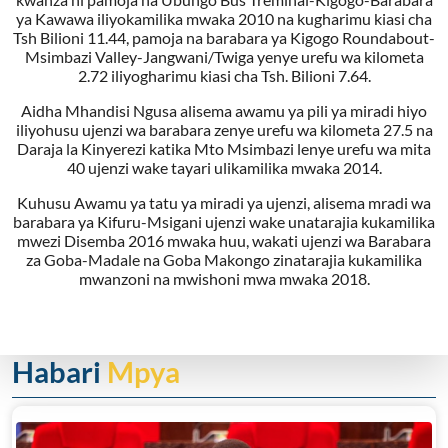
ya Kawawa iliyokamilika mwaka 2010 na kugharimu kiasi cha
Tsh Bilioni 11.44, pamoja na barabara ya Kigogo Roundabout-
Msimbazi Valley-Jangwani/Twiga yenye urefu wa kilometa
2.72 iliyogharimu kiasi cha Tsh. Bilioni 7.64.
Aidha Mhandisi Ngusa alisema awamu ya pili ya miradi hiyo
iliyohusu ujenzi wa barabara zenye urefu wa kilometa 27.5 na
Daraja la Kinyerezi katika Mto Msimbazi lenye urefu wa mita
40 ujenzi wake tayari ulikamilika mwaka 2014.
Kuhusu Awamu ya tatu ya miradi ya ujenzi, alisema mradi wa
barabara ya Kifuru-Msigani ujenzi wake unatarajia kukamilika
mwezi Disemba 2016 mwaka huu, wakati ujenzi wa Barabara
za Goba-Madale na Goba Makongo zinatarajia kukamilika
mwanzoni na mwishoni mwa mwaka 2018.
Habari
Mpya