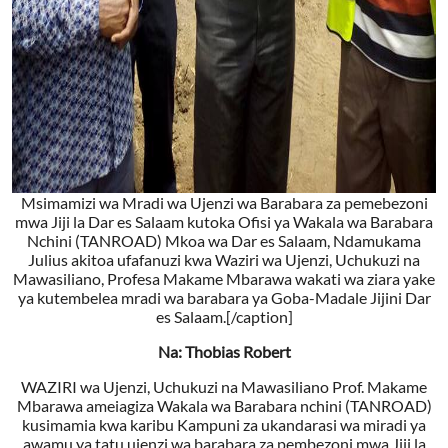
Msimamizi wa Mradi wa Ujenzi wa Barabara za pemebezoni
mwa Jiji la Dar es Salaam kutoka Ofisi ya Wakala wa Barabara
Nchini (TANROAD) Mkoa wa Dar es Salaam, Ndamukama
Julius akitoa ufafanuzi kwa Waziri wa Ujenzi, Uchukuzi na
Mawasiliano, Profesa Makame Mbarawa wakati wa ziara yake
ya kutembelea mradi wa barabara ya Goba-Madale Jijini Dar
es Salaam.[/caption]
Na: Thobias Robert
WAZIRI wa Ujenzi, Uchukuzi na Mawasiliano Prof. Makame
Mbarawa ameiagiza Wakala wa Barabara nchini (TANROAD)
kusimamia kwa karibu Kampuni za ukandarasi wa miradi ya
awamu ya tatu ujenzi wa barabara za pembezoni mwa Jiji la