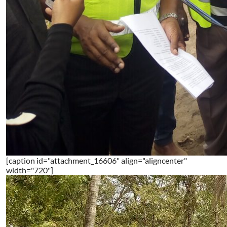
[caption id="attachment_16606" align="aligncenter"
width="720"]