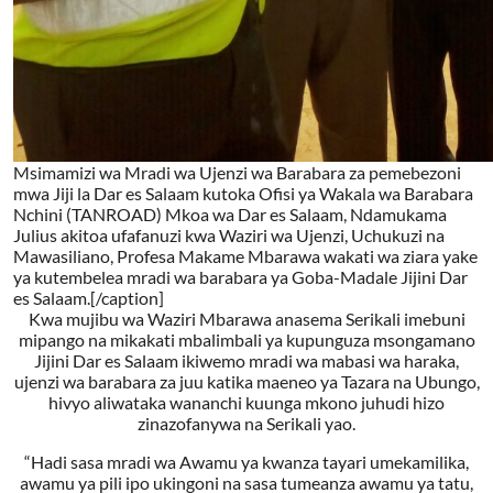
Msimamizi wa Mradi wa Ujenzi wa Barabara za pemebezoni
mwa Jiji la Dar es Salaam kutoka Ofisi ya Wakala wa Barabara
Nchini (TANROAD) Mkoa wa Dar es Salaam, Ndamukama
Julius akitoa ufafanuzi kwa Waziri wa Ujenzi, Uchukuzi na
Mawasiliano, Profesa Makame Mbarawa wakati wa ziara yake
ya kutembelea mradi wa barabara ya Goba-Madale Jijini Dar
es Salaam.[/caption]
Kwa mujibu wa Waziri Mbarawa anasema Serikali imebuni
mipango na mikakati mbalimbali ya kupunguza msongamano
Jijini Dar es Salaam ikiwemo mradi wa mabasi wa haraka,
ujenzi wa barabara za juu katika maeneo ya Tazara na Ubungo,
hivyo aliwataka wananchi kuunga mkono juhudi hizo
zinazofanywa na Serikali yao.
“Hadi sasa mradi wa Awamu ya kwanza tayari umekamilika,
awamu ya pili ipo ukingoni na sasa tumeanza awamu ya tatu,