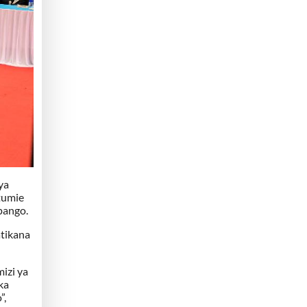
ya
tumie
pango.
atikana
izi ya
ka
”,