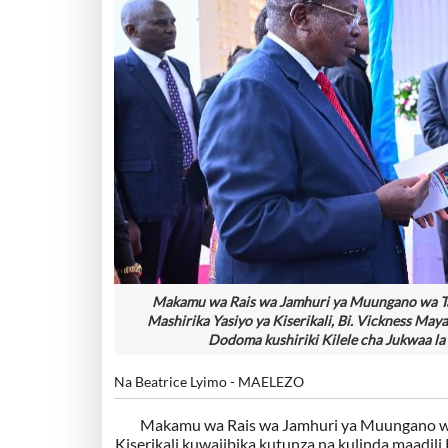
Makamu wa Rais wa Jamhuri ya Muungano wa Tanz
Mashirika Yasiyo ya Kiserikali, Bi. Vickness Ma
Dodoma kushiriki Kilele cha Jukwaa la 
Na Beatrice Lyimo - MAELEZO
Makamu wa Rais wa Jamhuri ya Muungano wa 
Kiserikali kuwajibika kutunza na kulinda maadili