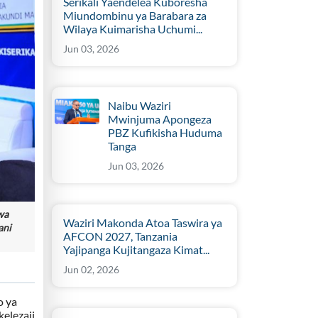
Serikali Yaendelea Kuboresha
Miundombinu ya Barabara za
Wilaya Kuimarisha Uchumi...
Jun 03, 2026
Naibu Waziri
Mwinjuma Apongeza
PBZ Kufikisha Huduma
Tanga
Jun 03, 2026
wa
Waziri Makonda Atoa Taswira ya
ani
AFCON 2027, Tanzania
Yajipanga Kujitangaza Kimat...
Jun 02, 2026
o ya
kelezaji