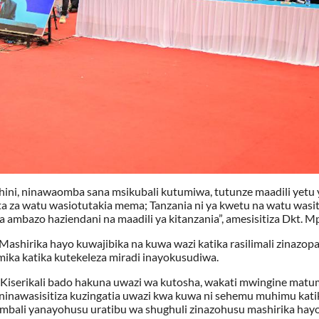
nchini, ninawaomba sana msikubali kutumiwa, tutunze maadili yetu 
ta za watu wasiotutakia mema; Tanzania ni ya kwetu na watu wasi
a ambazo haziendani na maadili ya kitanzania”, amesisitiza Dkt. M
ashirika hayo kuwajibika na kuwa wazi katika rasilimali zinazop
ika katika kutekeleza miradi inayokusudiwa.
a Kiserikali bado hakuna uwazi wa kutosha, wakati mwingine matum
 ninawasisitiza kuzingatia uwazi kwa kuwa ni sehemu muhimu kati
mbali yanayohusu uratibu wa shughuli zinazohusu mashirika hayo