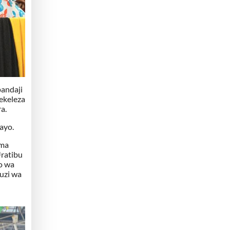
pandaji
ekeleza
a.
ayo.
ima
Uratibu
mo wa
buzi wa