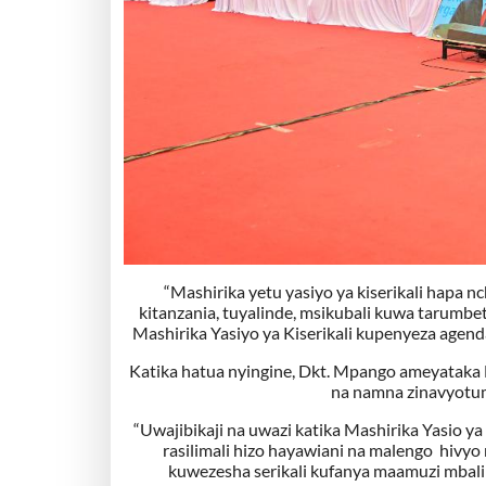
“Mashirika yetu yasiyo ya kiserikali hapa 
kitanzania, tuyalinde, msikubali kuwa tarumbe
Mashirika Yasiyo ya Kiserikali kupenyeza agend
Katika hatua nyingine, Dkt. Mpango ameyataka M
na namna zinavyotum
“Uwajibikaji na uwazi katika Mashirika Yasio y
rasilimali hizo hayawiani na malengo hivyo
kuwezesha serikali kufanya maamuzi mbali