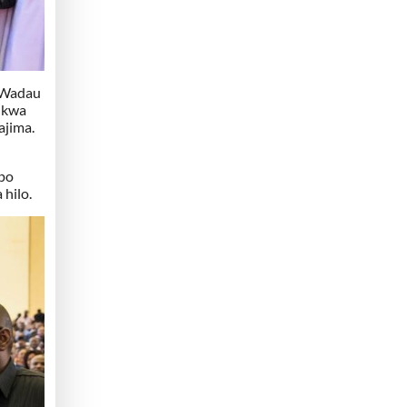
, Wadau
o kwa
ajima.
ipo
hilo.