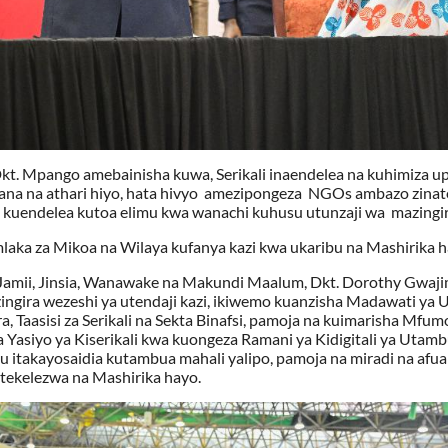
kt. Mpango amebainisha kuwa, Serikali inaendelea na kuhimiza u
liana na athari hiyo, hata hivyo amezipongeza NGOs ambazo zinat
o kuendelea kutoa elimu kwa wanachi kuhusu utunzaji wa mazingir
aka za Mikoa na Wilaya kufanya kazi kwa ukaribu na Mashirika h
amii, Jinsia, Wanawake na Makundi Maalum, Dkt. Dorothy Gwaj
ngira wezeshi ya utendaji kazi, ikiwemo kuanzisha Madawati ya 
a, Taasisi za Serikali na Sekta Binafsi, pamoja na kuimarisha Mfu
a Yasiyo ya Kiserikali kwa kuongeza Ramani ya Kidigitali ya Utam
itakayosaidia kutambua mahali yalipo, pamoja na miradi na afua
tekelezwa na Mashirika hayo.