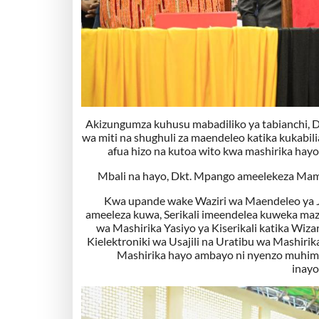
Akizungumza kuhusu mabadiliko ya tabianchi, D
wa miti na shughuli za maendeleo katika kukabi
afua hizo na kutoa wito kwa mashirika hay
Mbali na hayo, Dkt. Mpango ameelekeza Maml
Kwa upande wake Waziri wa Maendeleo ya J
ameeleza kuwa, Serikali imeendelea kuweka mazi
wa Mashirika Yasiyo ya Kiserikali katika Wizar
Kielektroniki wa Usajili na Uratibu wa Mashirik
Mashirika hayo ambayo ni nyenzo muhimu 
inayo