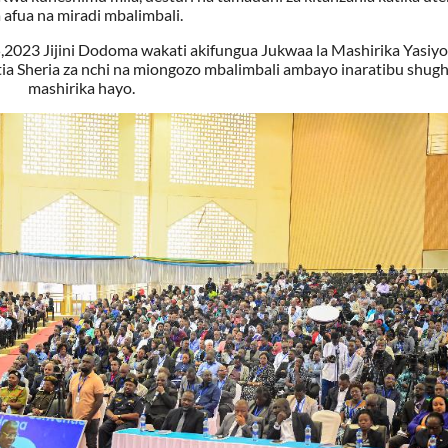
 afua na miradi mbalimbali.
023 Jijini Dodoma wakati akifungua Jukwaa la Mashirika Yasiyo
atia Sheria za nchi na miongozo mbalimbali ambayo inaratibu shugh
mashirika hayo.