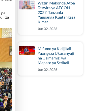
Waziri Makonda Atoa
Taswira ya AFCON
2027, Tanzania
 ya
Yajipanga Kujitangaza
uli za
Kimat...
Jun 02, 2026
Mifumo ya Kidijitali
Yaongeza Ukusanyaji
na Usimamizi wa
Mapato ya Serikali
Jun 02, 2026