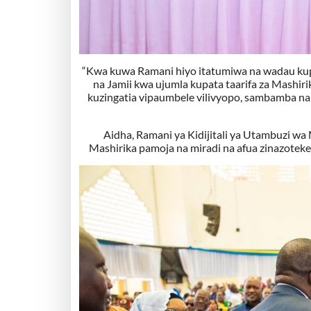
“Kwa kuwa Ramani hiyo itatumiwa na wadau kupitia
na Jamii kwa ujumla kupata taarifa za Mashir
kuzingatia vipaumbele vilivyopo, sambamba na 
Aidha, Ramani ya Kidijitali ya Utambuzi wa 
Mashirika pamoja na miradi na afua zinazoteke