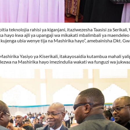
 teknolojia rahisi ya kiganjani, itaziwezesha Taasisi za Serikali
ika hayo kwa ajli ya upangaji wa mikakati mbalimbali ya maendele
kujenga ubia wenye tija na Mashirika hayo”, amebainisha Dkt. Gw
Mashirika Yasiyo ya Kiserikali, itakayosaidia kutambua mahali yal
lezwa na Mashirika hayo imezindulia wakati wa funguzi wa jukwaa 