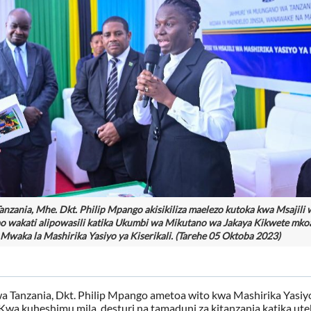
ania, Mhe. Dkt. Philip Mpango akisikiliza maelezo kutoka kwa Msajili 
yao wakati alipowasili katika Ukumbi wa Mikutano wa Jakaya Kikwete mko
Mwaka la Mashirika Yasiyo ya Kiserikali. (Tarehe 05 Oktoba 2023)
Tanzania, Dkt. Philip Mpango ametoa wito kwa Mashirika Yasiy
 Kwa kuheshimu mila, desturi na tamaduni za kitanzania katika ute