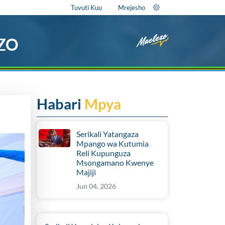
Tuvuti Kuu
Mrejesho
EZO
Habari
Mpya
Serikali Yatangaza
Mpango wa Kutumia
Reli Kupunguza
Msongamano Kwenye
Majiji
Jun 04, 2026