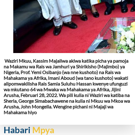
Waziri Mkuu, Kassim Majaliwa akiwa katika picha ya pamoja
na Makamu wa Rais wa Jamhuri ya Shirikisho (Majimbo) ya
Nigeria, Prof. Yemi Osibanjo (wa nne kushoto) na Rais wa
Mahakama ya Afrika, Imani Aboud (wa tano kushoto) wakati
alipomwakilisha Rais Samia Suluhu Hassan kwenye ufunguzi
wa mkutano 64 wa Mwaka wa Mahakama ya Afrika, Jijini
Arusha, Februari 28, 2022. Wa pili kulia ni Waziri wa katiba na
Sheria, George Simabachawene na kulia ni Mkuu wa Mkoa wa
Arusha, John Mongella. Wengine pichani ni Majaji wa
Mahakama hiyo
Habari
Mpya