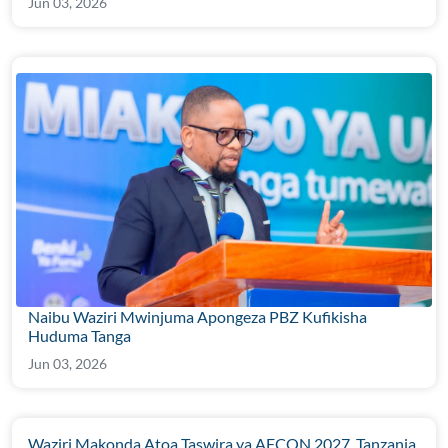
Jun 03, 2026
Naibu Waziri Mwinjuma Apongeza PBZ Kufikisha
Huduma Tanga
Jun 03, 2026
Waziri Makonda Atoa Taswira ya AFCON 2027, Tanzania