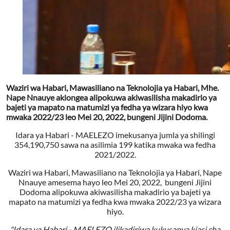
Waziri wa Habari, Mawasiliano na Teknolojia ya Habari, Mhe.
Nape Nnauye akiongea alipokuwa akiwasilisha makadirio ya
bajeti ya mapato na matumizi ya fedha ya wizara hiyo kwa
mwaka 2022/23 leo Mei 20, 2022, bungeni Jijini Dodoma.
Idara ya Habari - MAELEZO imekusanya jumla ya shilingi
354,190,750 sawa na asilimia 199 katika mwaka wa fedha
2021/2022.
Waziri wa Habari, Mawasiliano na Teknolojia ya Habari, Nape
Nnauye amesema hayo leo Mei 20, 2022, bungeni Jijini
Dodoma alipokuwa akiwasilisha makadirio ya bajeti ya
mapato na matumizi ya fedha kwa mwaka 2022/23 ya wizara
hiyo.
"Idara ya Habari - MAELEZO ilikadiriwa kukusanya kiasi cha