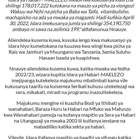
shilingi 178,017,222 kutokana na mauzo ya picha za viongozi
Wakuu wa Nchi na picha ya Baba wa Taifa, vitambulisho,
machapisho na ada ya mwaka ya magazeti. Hadi kufikia Aprili
30, 2022, Idara imekusanya jumla ya shilingi 354,190,750
ambayo ni sawa na asilimia 199,"
alifafanunua Nnauye.
Aliendelea kusema kuwa, kuvuka lengo kwa makusanyo ya
idara hiyo kumetokana na kuuzwa kwa wingi kwa picha ya
Rais wa Jamhuri ya Muungano wa Tanzania, Samia Suluhu
Hasaan baada ya kuapishwa.
Nnauye aliendelea kusema kuwa, katika mwaka wa fedha
2022/23, wizara kupitia Idara ya Habari-MAELEZO
imejipanga kutekeleza majukumu mbalimbali kama vile
kukusanya taarifa na kuisemea Serikali kuhusu utekelezaji wa
sera, mikakati, miradi na programu inazozitekeleza.
Majukumu mengine ni kuazisha Bodi ya Ithibati ya
wanahabari, Baraza Huru la Habari na Mfuko wa Mafunzo
kwa Wanahabari pamoja na kufanya mapitio ya Sera ya Habari
na Utangazaji ya mwaka 2003 ili kuifanya iendane na
mabadiliko katika sekta ya habari.
Vilevile, Idara itafanya mapitio ya baadhi ya vifungu katika