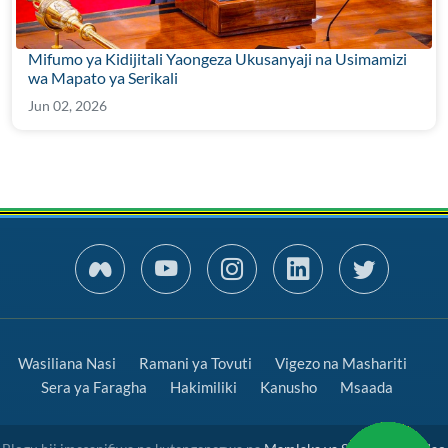
Mifumo ya Kidijitali Yaongeza Ukusanyaji na Usimamizi
wa Mapato ya Serikali
Jun 02, 2026
Wasiliana Nasi
Ramani ya Tovuti
Vigezo na Mashariti
Sera ya Faragha
Hakimiliki
Kanusho
Msaada