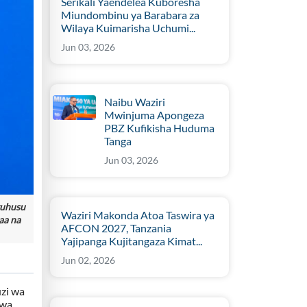
Serikali Yaendelea Kuboresha
Miundombinu ya Barabara za
Wilaya Kuimarisha Uchumi...
Jun 03, 2026
Naibu Waziri
Mwinjuma Apongeza
PBZ Kufikisha Huduma
Tanga
Jun 03, 2026
kuhusu
Waziri Makonda Atoa Taswira ya
aa na
AFCON 2027, Tanzania
Yajipanga Kujitangaza Kimat...
Jun 02, 2026
zi wa
 wa