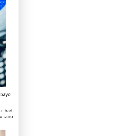
mbayo
i hadi
u tano