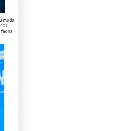
ku muda
0 ili
a fedha