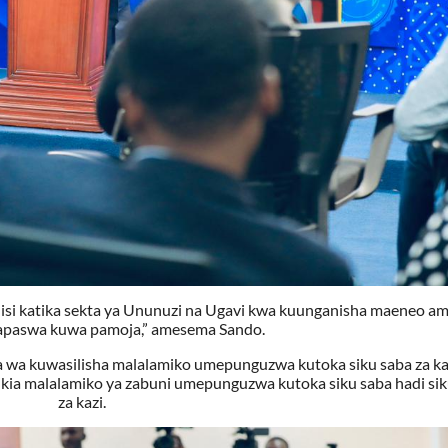
isi katika sekta ya Ununuzi na Ugavi kwa kuunganisha maeneo a
apaswa kuwa pamoja,” amesema Sando.
a kuwasilisha malalamiko umepunguzwa kutoka siku saba za kaz
ikia malalamiko ya zabuni umepunguzwa kutoka siku saba hadi sik
za kazi.