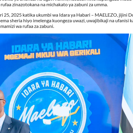
 rufaa zinazotokana na michakato ya zabuni za umma.
i 25, 2025 katika ukumbi wa Idara ya Habari – MAELEZO, jijini 
a sheria hiyo imelenga kuongeza uwazi, uwajibikaji na ufanisi k
imamizi wa rufaa za zabuni.