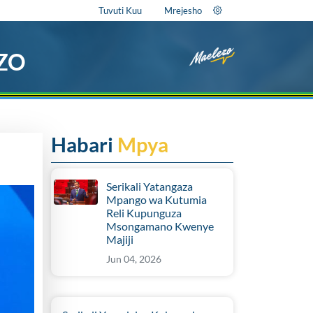
Tuvuti Kuu
Mrejesho
EZO
Habari
Mpya
Serikali Yatangaza
Mpango wa Kutumia
Reli Kupunguza
Msongamano Kwenye
Majiji
Jun 04, 2026