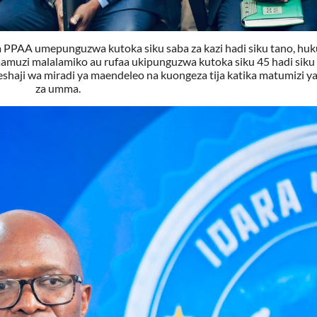
 PPAA umepunguzwa kutoka siku saba za kazi hadi siku tano, hu
amuzi malalamiko au rufaa ukipunguzwa kutoka siku 45 hadi siku 4
shaji wa miradi ya maendeleo na kuongeza tija katika matumizi y
za umma.