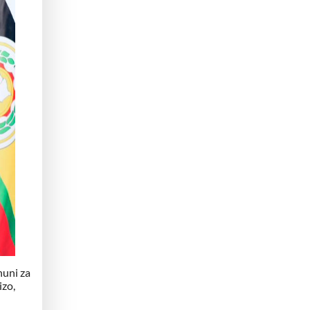
uni za
zo,