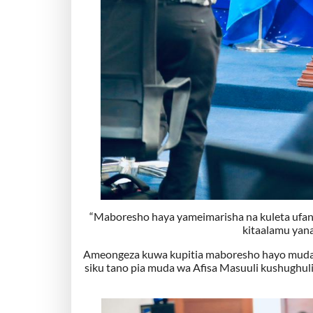
“Maboresho haya yameimarisha na kuleta ufan
kitaalamu yan
Ameongeza kuwa kupitia maboresho hayo muda w
siku tano pia muda wa Afisa Masuuli kushughul