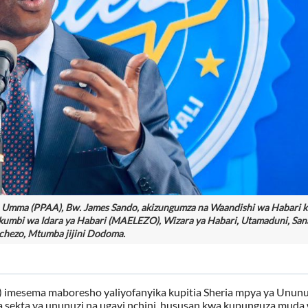
a Umma (PPAA), Bw. James Sando, akizungumza na Waandishi wa Habari 
Ukumbi wa Idara ya Habari (MAELEZO), Wizara ya Habari, Utamaduni, San
chezo, Mtumba jijini Dodoma.
imesema maboresho yaliyofanyika kupitia Sheria mpya ya Ununu
sekta ya ununuzi na ugavi nchini, hususan kwa kupunguza muda