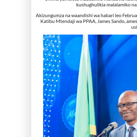
kushughulikia malalamiko na
Akizungumza na waandishi wa habari leo Februar
Katibu Mtendaji wa PPAA, James Sando, amesem
us