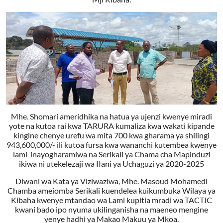
Mhe. Shomari ameridhika na hatua ya ujenzi kwenye miradi
yote na kutoa rai kwa TARURA kumaliza kwa wakati kipande
kingine chenye urefu wa mita 700 kwa gharama ya shilingi
943,600,000/- ili kutoa fursa kwa wananchi kutembea kwenye
lami inayogharamiwa na Serikali ya Chama cha Mapinduzi
ikiwa ni utekelezaji wa IIani ya Uchaguzi ya 2020-2025
Diwani wa Kata ya Viziwaziwa, Mhe. Masoud Mohamedi
Chamba ameiomba Serikali kuendelea kuikumbuka Wilaya ya
Kibaha kwenye mtandao wa Lami kupitia mradi wa TACTIC
kwani bado ipo nyuma ukilinganisha na maeneo mengine
yenye hadhi ya Makao Makuu ya Mkoa.