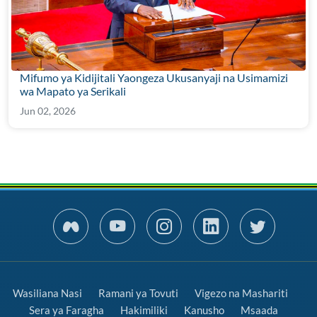
Mifumo ya Kidijitali Yaongeza Ukusanyaji na Usimamizi
wa Mapato ya Serikali
Jun 02, 2026
Wasiliana Nasi
Ramani ya Tovuti
Vigezo na Mashariti
Sera ya Faragha
Hakimiliki
Kanusho
Msaada