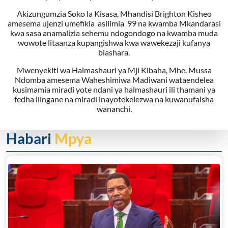
Akizungumzia Soko la Kisasa, Mhandisi Brighton Kisheo
amesema ujenzi umefikia asilimia 99 na kwamba Mkandarasi
kwa sasa anamalizia sehemu ndogondogo na kwamba muda
wowote litaanza kupangishwa kwa wawekezaji kufanya
biashara.
Mwenyekiti wa Halmashauri ya Mji Kibaha, Mhe. Mussa
Ndomba amesema Waheshimiwa Madiwani wataendelea
kusimamia miradi yote ndani ya halmashauri ili thamani ya
fedha ilingane na miradi inayotekelezwa na kuwanufaisha
wananchi.
Habari
Mpya