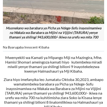
Muonekano wa barabara ya Picha ya Ndege-Sofu inayosimamiwa
na Wakala wa Barabara za Mijini na Vijijini (TARURA) yenye
thamani ya shilingi 943,600,000/- ikiwa na urefu wa mita 700
Na Byarugaba Innocent-Kibaha
Mwenyekiti wa Kamati ya Mipango Miji na Mazingira, Mhe.
Hamisi Shomari ameingoza kamati hiyo kutembelea miradi
miwili yenye thamani ya shilingi bilioni 9 inayotekelezwa
kwenye Halmashauri ya Mji Kibaha.
Ziara hiyo imefanyika leo Jumatatu Oktoba 30,2023, ambapo
wamatembelea barabara ya Picha ya Ndege-Sofu
inayosimamiwa na Wakala wa Barabara za Mijini na Vijijini
(TARURA) yenye thamani ya shilingi 943,600,000/- ikiwa na
urefu wa mita 700 na kuhitimisha ziara Soko la Kisasa lenye
thamani ya shilingi bilioni 8 linalomilikiwa na Halmashauri ya
Mji Kibaha.