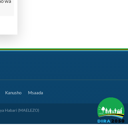
no wa
Kanusho
Msaada
 ya Habari (MAELEZO)