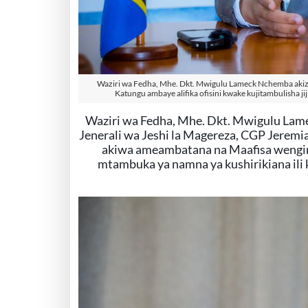
Waziri wa Fedha, Mhe. Dkt. Mwigulu Lameck Nchemba akiz
Katungu ambaye alifika ofisini kwake kujitambulisha j
Waziri wa Fedha, Mhe. Dkt. Mwigulu La
Jenerali wa Jeshi la Magereza, CGP Jeremi
akiwa ameambatana na Maafisa wengine
mtambuka ya namna ya kushirikiana ili