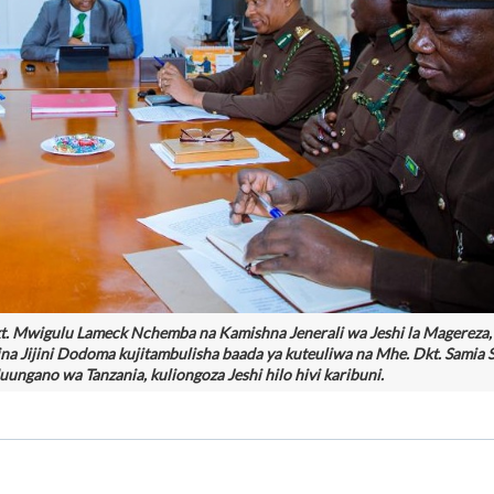
Dkt. Mwigulu Lameck Nchemba na Kamishna Jenerali wa Jeshi la Magereza
ina Jijini Dodoma kujitambulisha baada ya kuteuliwa na Mhe. Dkt. Samia 
ungano wa Tanzania, kuliongoza Jeshi hilo hivi karibuni.