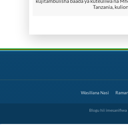
kujitambulisha baada ya kuteuliwa na Mh
Tanzania, kulion
Wasiliana Nasi
Ramani
Blogu hii imesanifiw
slot gacor