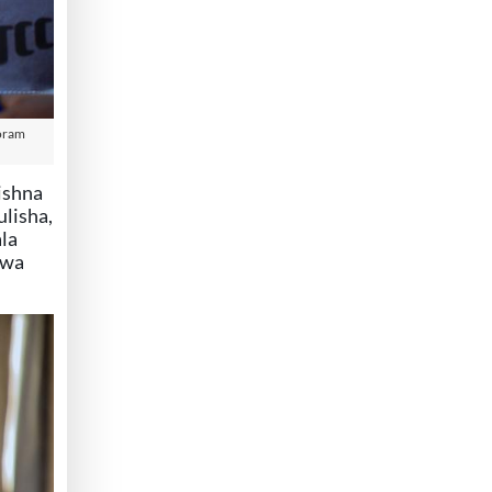
Yoram
ishna
lisha,
la
kwa