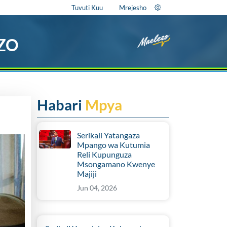
Tuvuti Kuu
Mrejesho
EZO
Habari
Mpya
Serikali Yatangaza
Mpango wa Kutumia
Reli Kupunguza
Msongamano Kwenye
Majiji
Jun 04, 2026