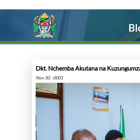
Bl
Dkt. Nchemba Akutana na Kuzungumza 
Nov 30, -0001