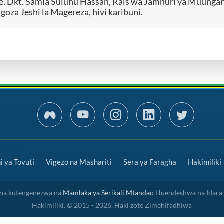
e. Dkt. Samia Suluhu Hassan, Rais wa Jamhuri ya Muunga
goza Jeshi la Magereza, hivi karibuni.
 ya Tovuti
Vigezo na Mashariti
Sera ya Faragha
Hakimiliki
a na kutengenezwa na
Mamlaka ya Serikali Mtandao
Huendeshwa na Idara
Hakimiliki. © 2015 - 2026. Haki zote Zimehifadhiwa