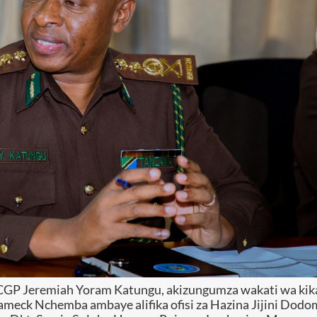
 CGP Jeremiah Yoram Katungu, akizungumza wakati wa kik
ameck Nchemba ambaye alifika ofisi za Hazina Jijini Dodo