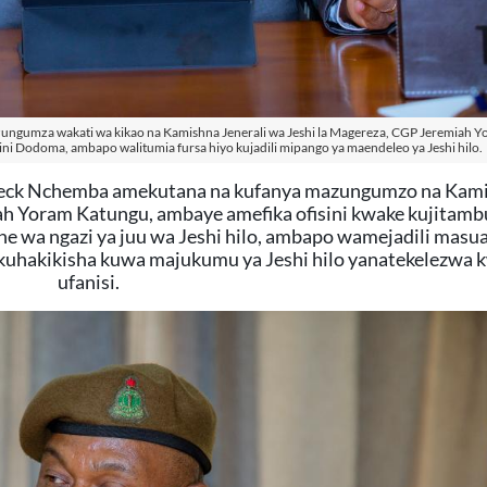
ungumza wakati wa kikao na Kamishna Jenerali wa Jeshi la Magereza, CGP Jeremiah 
ijini Dodoma, ambapo walitumia fursa hiyo kujadili mipango ya maendeleo ya Jeshi hilo.
meck Nchemba amekutana na kufanya mazungumzo na Kam
ah Yoram Katungu, ambaye amefika ofisini kwake kujitambu
 wa ngazi ya juu wa Jeshi hilo, ambapo wamejadili masua
 kuhakikisha kuwa majukumu ya Jeshi hilo yanatekelezwa 
ufanisi.