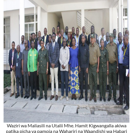
Waziri wa Maliasili na Utalii Mhe. Hamit Kigwangalla akiwa
patika picha ya pamoja na Wahariri na Waandishi wa Habari