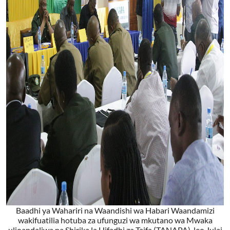
Baadhi ya Wahariri na Waandishi wa Habari Waandamizi
wakifuatilia hotuba za ufunguzi wa mkutano wa Mwaka
ulioandaliwa na Shirika la Hifadhi za Taifa (TANAPA), leo Julai