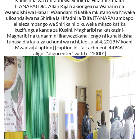
Kamishna wa Uhifadhi wa Shirika la Hifadhi za Taifa
(TANAPA) Dkt. Allan Kijazi akiongea na Wahariri na
Waandishi wa Habari Waandamizi katika mkutano wa Mwaka
ulioandaliwa na Shirika la Hifadhi la Taifa (TANAPA) ambapo
alieleza mpango wa Shirika hilo kuweka mkazo katika
kuzifungua kanda za Kusini, Magharibi na kaskazini-
Magharibi na tunaamini linawezekana, lengo ni kuhakikisha
tunasaidia kukuza uchumi wa nchi, leo Julai 4, 2019 Mkoani
Mwanza[/caption] [caption id="attachment_44946"
align="aligncenter" width="1000"]