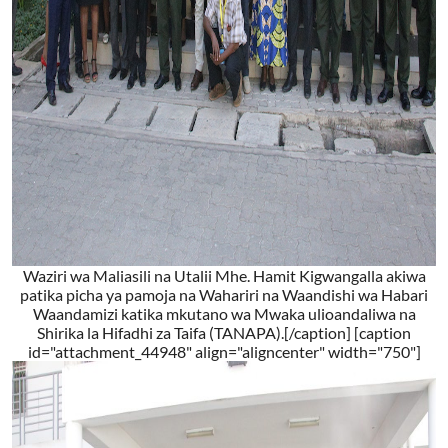
Waziri wa Maliasili na Utalii Mhe. Hamit Kigwangalla akiwa
patika picha ya pamoja na Wahariri na Waandishi wa Habari
Waandamizi katika mkutano wa Mwaka ulioandaliwa na
Shirika la Hifadhi za Taifa (TANAPA).[/caption] [caption
id="attachment_44948" align="aligncenter" width="750"]