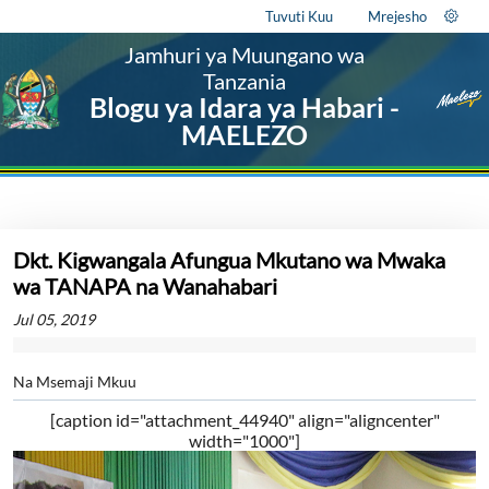
Tuvuti Kuu
Mrejesho
Jamhuri ya Muungano wa
Tanzania
Blogu ya Idara ya Habari -
MAELEZO
Dkt. Kigwangala Afungua Mkutano wa Mwaka
wa TANAPA na Wanahabari
Jul 05, 2019
Na Msemaji Mkuu
[caption id="attachment_44940" align="aligncenter"
width="1000"]