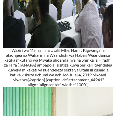
Waziri wa Maliasili na Utalii Mhe. Hamit Kigwangalla
akiongea na Wahariri na Waandishi wa Habari Waandamizi
katika mkutano wa Mwaka ulioandaliwa na Shirika la Hifadhi
za Taifa (TANAPA) ambapo alisisitiza kuwa Serikali itaendelea
kuweka mikakati ya kuendeleza sekta ya Utalii ili kusaidia
katika kukuza uchumi wa nchi,leo Julai 4, 2019 Mkoani
Mwanza[/caption] [caption id="attachment_44941"
align="aligncenter" width="1000"]