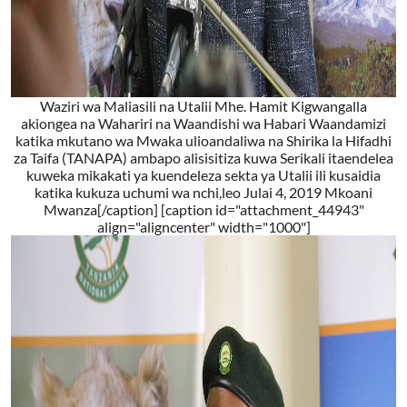
Waziri wa Maliasili na Utalii Mhe. Hamit Kigwangalla
akiongea na Wahariri na Waandishi wa Habari Waandamizi
katika mkutano wa Mwaka ulioandaliwa na Shirika la Hifadhi
za Taifa (TANAPA) ambapo alisisitiza kuwa Serikali itaendelea
kuweka mikakati ya kuendeleza sekta ya Utalii ili kusaidia
katika kukuza uchumi wa nchi,leo Julai 4, 2019 Mkoani
Mwanza[/caption] [caption id="attachment_44943"
align="aligncenter" width="1000"]