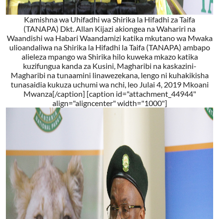
Kamishna wa Uhifadhi wa Shirika la Hifadhi za Taifa
(TANAPA) Dkt. Allan Kijazi akiongea na Wahariri na
Waandishi wa Habari Waandamizi katika mkutano wa Mwaka
ulioandaliwa na Shirika la Hifadhi la Taifa (TANAPA) ambapo
alieleza mpango wa Shirika hilo kuweka mkazo katika
kuzifungua kanda za Kusini, Magharibi na kaskazini-
Magharibi na tunaamini linawezekana, lengo ni kuhakikisha
tunasaidia kukuza uchumi wa nchi, leo Julai 4, 2019 Mkoani
Mwanza[/caption] [caption id="attachment_44944"
align="aligncenter" width="1000"]