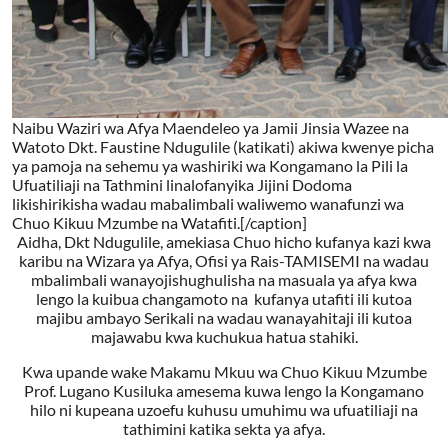
Naibu Waziri wa Afya Maendeleo ya Jamii Jinsia Wazee na
Watoto Dkt. Faustine Ndugulile (katikati) akiwa kwenye picha
ya pamoja na sehemu ya washiriki wa Kongamano la Pili la
Ufuatiliaji na Tathmini linalofanyika Jijini Dodoma
likishirikisha wadau mabalimbali waliwemo wanafunzi wa
Chuo Kikuu Mzumbe na Watafiti.[/caption]
Aidha, Dkt Ndugulile, amekiasa Chuo hicho kufanya kazi kwa
karibu na Wizara ya Afya, Ofisi ya Rais-TAMISEMI na wadau
mbalimbali wanayojishughulisha na masuala ya afya kwa
lengo la kuibua changamoto na kufanya utafiti ili kutoa
majibu ambayo Serikali na wadau wanayahitaji ili kutoa
majawabu kwa kuchukua hatua stahiki.
Kwa upande wake Makamu Mkuu wa Chuo Kikuu Mzumbe
Prof. Lugano Kusiluka amesema kuwa lengo la Kongamano
hilo ni kupeana uzoefu kuhusu umuhimu wa ufuatiliaji na
tathimini katika sekta ya afya.