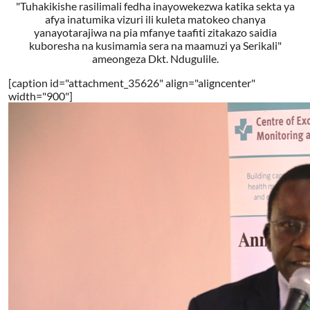
"Tuhakikishe rasilimali fedha inayowekezwa katika sekta ya
afya inatumika vizuri ili kuleta matokeo chanya
yanayotarajiwa na pia mfanye taafiti zitakazo saidia
kuboresha na kusimamia sera na maamuzi ya Serikali"
ameongeza Dkt. Ndugulile.
[caption id="attachment_35626" align="aligncenter"
width="900"]