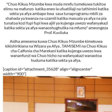
"Chuo Kikuu Mzumbe kwa muda mrefu tumekuwa tukitoa
elimu na mafunzo katika eneo la ufuatiliaji na tathimini katika
sekta ya afya ambapo kwa sasa tunaprogramu mbili za
shahada ya kwanza na uzamili katika masuala ya afya na pia
tunatoa kozi fupi fupi kwa ajili ya kujenga uwezo wafanyakazi
katika sekta ya afya wanaoshughulika na mfumo" ameongeza
Prof. Kusiluka
Aidha amesema kuwa Chuo Kikuu Mzumbe kimekuwa
kikishirikiana na Wizara ya Afya , TAMISEMI na Chuo Kikuu
cha Calfonia cha Marekani katika kujenga uwezo kwa
wananfunzi wa Chuo hicho na wafanyakazi wanaotoa
huduma katiika sekta ya afya.
[caption id="attachment_35628" align="aligncenter"
width="900"]