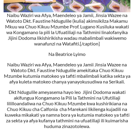
Naibu Waziri wa Afya, Maendeleo ya Jamii, Jinsia Wazee na
Watoto Dkt. Faustine Ndugulile (kulia) akimsikilza Makamu
Mkuu wa Chuo Kikuu Mzumbe Prof. Lugano Kusiluka wakati
wa Kongamano la pili la Ufuatiliaji na Tathmini linalofanyika
Jijini Dodoma likishirikisha wadau mabalimbali wakiwemo
wanafunzi na Watafiti.[/caption]
Na Beatrice Lyimo
Naibu Waziri wa Afya, Maendeleo ya Jamii Jinsia Wazee na
Watoto Dkt. Faustine Ndugulile amekitaka Chuo Kikuu
Mzumbe kutumia matokeo ya tafiti mbalimbali katika sekta ya
afya kuleta matokeo chanya yanayokusudiwa na Serikali.
Dkt Ndugulile ameyasema hayo leo Jijini Dodoma wakati
akifungua Kongamano la Pili la Tathmini na Ufutiliaji
lililloandaliwa na Chuo Kikuu Mzumbe kwa kushirikiana na
Chuo Kikuu cha Calfonia cha Marekani likilenga kujadili na
kuweka mikakati ya namna bora ya kutumia matokeo ya tafiti
za sekta ya afya kufanya tathmini na ufuatiliaji ili kuimarisha
huduma zinazotolewa.