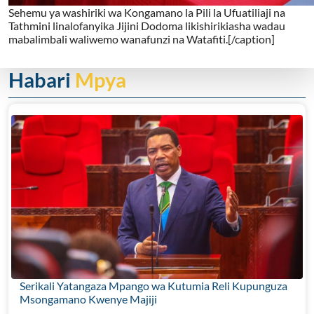
Sehemu ya washiriki wa Kongamano la Pili la Ufuatiliaji na
Tathmini linalofanyika Jijini Dodoma likishirikiasha wadau
mabalimbali waliwemo wanafunzi na Watafiti.[/caption]
Habari
Mpya
Serikali Yatangaza Mpango wa Kutumia Reli Kupunguza
Msongamano Kwenye Majiji