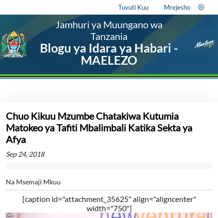
Tuvuti Kuu
Mrejesho
Jamhuri ya Muungano wa
Tanzania
Blogu ya Idara ya Habari -
MAELEZO
Chuo Kikuu Mzumbe Chatakiwa Kutumia
Matokeo ya Tafiti Mbalimbali Katika Sekta ya
Afya
Sep 24, 2018
Na Msemaji Mkuu
[caption id="attachment_35625" align="aligncenter"
width="750"]