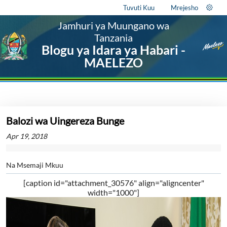
Tuvuti Kuu
Mrejesho
Jamhuri ya Muungano wa
Tanzania
Blogu ya Idara ya Habari -
MAELEZO
Balozi wa Uingereza Bunge
Apr 19, 2018
Na Msemaji Mkuu
[caption id="attachment_30576" align="aligncenter"
width="1000"]