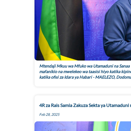
Mtendaji Mkuu wa Mfuko wa Utamaduni na Sanaa T
mafanikio na mwelekeo wa taasisi hiyo katika kipin
katika ofisi za Idara ya Habari - MAELEZO, Dodoma
4R za Rais Samia Zakuza Sekta ya Utamaduni 
Feb 28, 2025