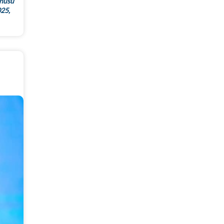
uhusu
025,