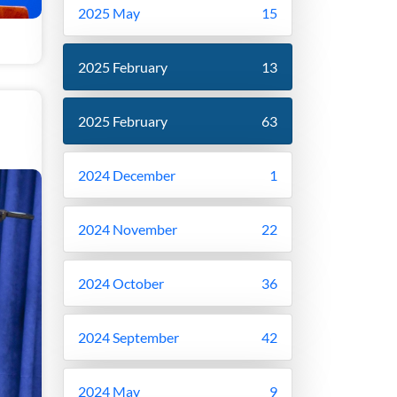
2025 May
15
2025 February
13
2025 February
63
2024 December
1
2024 November
22
2024 October
36
2024 September
42
2024 May
9