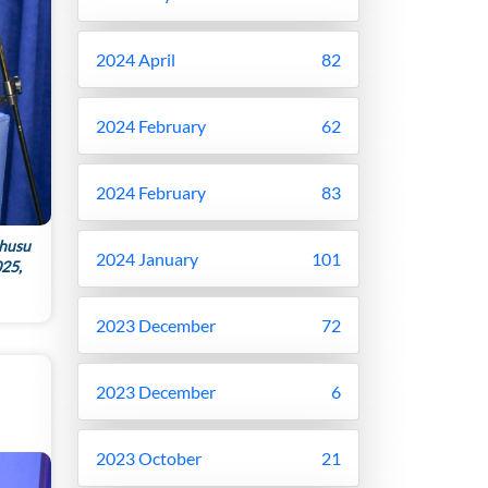
2024 April
82
2024 February
62
2024 February
83
uhusu
2024 January
101
025,
2023 December
72
2023 December
6
2023 October
21