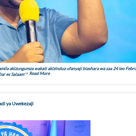
ila akizungumza wakati akizindua ufanyaji biashara wa saa 24 leo Febru
Read More
Dar es Salaam
adi ya Uwekezaji