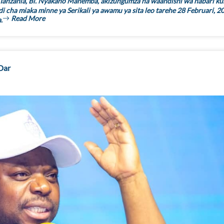
anzania, Bi. Nyakaho Mahemba, akizungumza na waandishi wa habari k
di cha miaka minne ya Serikali ya awamu ya sita leo tarehe 28 Februari, 2
Read More
.
Dar