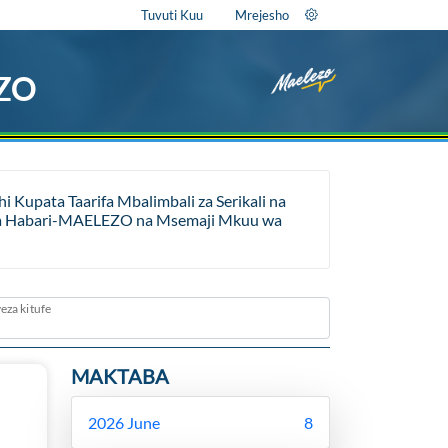
Tuvuti Kuu
Mrejesho
EZO
Kupata Taarifa Mbalimbali za Serikali na
ara ya Habari-MAELEZO na Msemaji Mkuu wa
eza kitufe
MAKTABA
2026 June
8