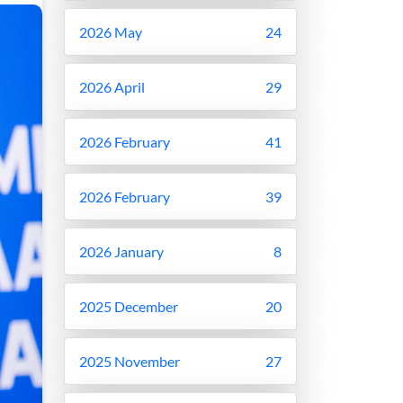
2026 May
24
2026 April
29
2026 February
41
2026 February
39
2026 January
8
2025 December
20
2025 November
27