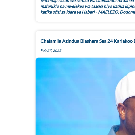
Mtendaji Mkuu wa Mfuko wa Utamaduni na Sanaa T
mafanikio na mwelekeo wa taasisi hiyo katika kipin
katika ofisi za Idara ya Habari - MAELEZO, Dodoma
Chalamila Azindua Biashara Saa 24 Kariakoo 
Feb 27, 2025