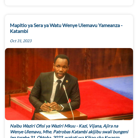
Mapitio ya Sera ya Watu Wenye Ulemavu Yameanza -
Katambi
Oct 31, 2023
Naibu Waziri Ofisi ya Waziri Mkuu - Kazi, Vijana, Ajira na
Wenye Ulemavu, Mhe. Patrobas Katambi akijibu swali bungeni
leo tarehe 31, Oktoba, 2023, wakati wa Kikao cha Kwanza,