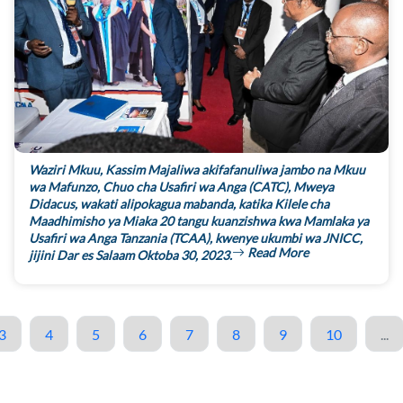
Waziri Mkuu, Kassim Majaliwa akifafanuliwa jambo na Mkuu
wa Mafunzo, Chuo cha Usafiri wa Anga (CATC), Mweya
Didacus, wakati alipokagua mabanda, katika Kilele cha
Maadhimisho ya Miaka 20 tangu kuanzishwa kwa Mamlaka ya
Usafiri wa Anga Tanzania (TCAA), kwenye ukumbi wa JNICC,
Read More
jijini Dar es Salaam Oktoba 30, 2023.
3
4
5
6
7
8
9
10
...