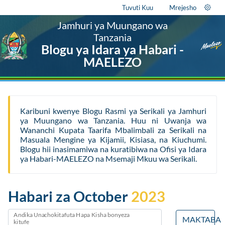
Tuvuti Kuu
Mrejesho
Jamhuri ya Muungano wa
Tanzania
Blogu ya Idara ya Habari -
MAELEZO
Karibuni kwenye Blogu Rasmi ya Serikali ya Jamhuri
ya Muungano wa Tanzania. Huu ni Uwanja wa
Wananchi Kupata Taarifa Mbalimbali za Serikali na
Masuala Mengine ya Kijamii, Kisiasa, na Kiuchumi.
Blogu hii inasimamiwa na kuratibiwa na Ofisi ya Idara
ya Habari-MAELEZO na Msemaji Mkuu wa Serikali.
Habari za October
2023
Andika Unachokitafuta Hapa Kisha bonyeza
MAKTABA
kitufe