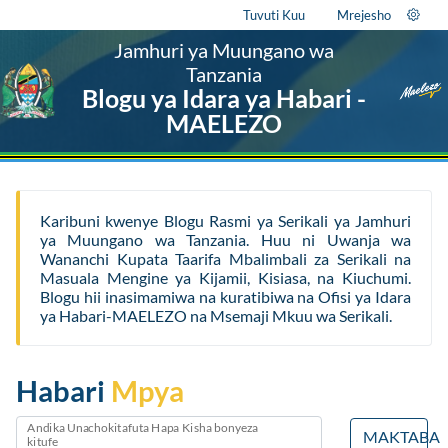
Tuvuti Kuu
Mrejesho
Jamhuri ya Muungano wa
Tanzania
Blogu ya Idara ya Habari -
MAELEZO
Karibuni kwenye Blogu Rasmi ya Serikali ya Jamhuri
ya Muungano wa Tanzania. Huu ni Uwanja wa
Wananchi Kupata Taarifa Mbalimbali za Serikali na
Masuala Mengine ya Kijamii, Kisiasa, na Kiuchumi.
Blogu hii inasimamiwa na kuratibiwa na Ofisi ya Idara
ya Habari-MAELEZO na Msemaji Mkuu wa Serikali.
Habari
Mpya
Andika Unachokitafuta Hapa Kisha bonyeza
MAKTABA
kitufe