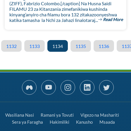
(ZIFF), Fabrizio Colombo.[/caption] Na Husna Saidi
FILAMU 23 za Kitanzania zimefanikiwa kushinda
kinyang’anyiro cha filamu bora 132 zitakazoonyeshwa
Read More
katika tamasha la Nchi za Jahazi linalotaraj...
1132
1133
1134
1135
1136
113
Wasiliana Nasi
Ramani ya Tovuti
Vigezo na Mashariti
Sera ya Faragha
Hakimiliki
Kanusho
Msaada