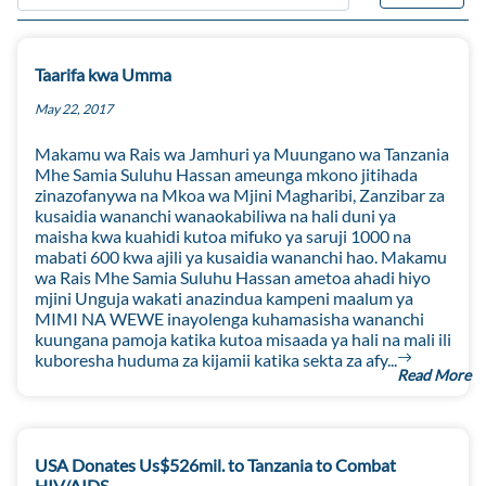
Taarifa kwa Umma
May 22, 2017
Makamu wa Rais wa Jamhuri ya Muungano wa Tanzania
Mhe Samia Suluhu Hassan ameunga mkono jitihada
zinazofanywa na Mkoa wa Mjini Magharibi, Zanzibar za
kusaidia wananchi wanaokabiliwa na hali duni ya
maisha kwa kuahidi kutoa mifuko ya saruji 1000 na
mabati 600 kwa ajili ya kusaidia wananchi hao. Makamu
wa Rais Mhe Samia Suluhu Hassan ametoa ahadi hiyo
mjini Unguja wakati anazindua kampeni maalum ya
MIMI NA WEWE inayolenga kuhamasisha wananchi
kuungana pamoja katika kutoa misaada ya hali na mali ili
kuboresha huduma za kijamii katika sekta za afy...
Read More
USA Donates Us$526mil. to Tanzania to Combat
HIV/AIDS