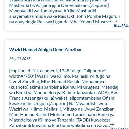
Mashariki (EAC) jana jijini Dar es Salaam.[/caption]
Mwenyekiti wa Jumuiya ya Afrika Mashariki
anayemaliza muda wake Rais Dkt. John Pombe Magufuli
na anayeingia Rais wa Uganda Mhe. Yoweri Museve...
Read Mo
Waziri Hamad Aipigia Debe Zanzibar
May 20, 2017
[caption id="attachment_1348" align="alignnone"
width="750"] Waziri wa Kilimo, Maliasili, Mifugo na
Uvuvi Zanzibar, Mhe. Hamad Rashid Mohammed
(kushoto) akimkabaribisha Kaimu Mkurugenzi Mtendaji
wa Benki ya Maendeleo ya Kilimo Tanzania (TADB), Bw.
Francis Assenga (kulia) wakati alipomtembelea Ofisini
kwake mjini Unguja.[/caption] Na Mwandishi wetu,
Waziri wa Kilimo, Maliasili, Mifugo na Uvuvi Zanzibar,
Mhe. Hamad Rashid Mohammed ameishauri Benki ya
Maendeleo ya Kilimo ya Tanzania (TADB) kuwekeza
Zanzibar ili kuwainua kiuchumi wakulima na wavu...