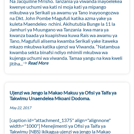
Na Jacquiline Mrisho. Tanzania ya viwanda inayoelekea
kwenye uchumi wa kati ni moja kati ya mipango
mikubwa ya Serikali ya awamu ya Tano inayoongozwa
na Dkt. John Pombe Magufuli katika azma yake ya
kuleta Maendeleo nchini. Akihutubia Bunge la 11 la
Jamhuri ya Muungano wa Tanzania kwa mara ya
kwanza baada ya kuapishwa kuwa Rais wa awamu ya
Tano, Magufuli alisema kwamba Serikali yake itaweka
mkazo mkubwa katika ujenzi wa Viwanda. “Natambua
kwamba sekta binafsi ndiyo mhimili mkubwa wa
kujenga uchumi wa viwanda. Tamaa yangu na kwa kweli
Read More
jitiha...
Ujenzi wa Jengo la Makao Makuu ya Ofisi ya Taifa ya
Takwimu Unaendelea Mkoani Dodoma.
May 22, 2017
[caption id="attachment_1375" align="alignnone"
width="1000"] Menejimenti ya Ofisi ya Taifa ya
Takwimu (NBS) ikikagua ujenzi wa jengo la Makao