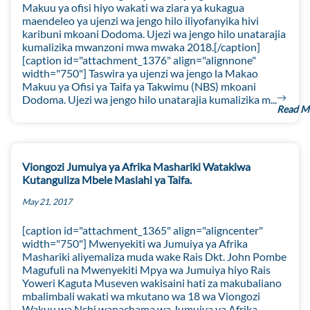
Makuu ya ofisi hiyo wakati wa ziara ya kukagua
maendeleo ya ujenzi wa jengo hilo iliyofanyika hivi
karibuni mkoani Dodoma. Ujezi wa jengo hilo unatarajia
kumalizika mwanzoni mwa mwaka 2018.[/caption]
[caption id="attachment_1376" align="alignnone"
width="750"] Taswira ya ujenzi wa jengo la Makao
Makuu ya Ofisi ya Taifa ya Takwimu (NBS) mkoani
Dodoma. Ujezi wa jengo hilo unatarajia kumalizika m...
Read M
Viongozi Jumuiya ya Afrika Mashariki Watakiwa
Kutanguliza Mbele Maslahi ya Taifa.
May 21, 2017
[caption id="attachment_1365" align="aligncenter"
width="750"] Mwenyekiti wa Jumuiya ya Afrika
Mashariki aliyemaliza muda wake Rais Dkt. John Pombe
Magufuli na Mwenyekiti Mpya wa Jumuiya hiyo Rais
Yoweri Kaguta Museven wakisaini hati za makubaliano
mbalimbali wakati wa mkutano wa 18 wa Viongozi
Wakuu wa Nchi wanachama wa Jumuiya ya Afrika