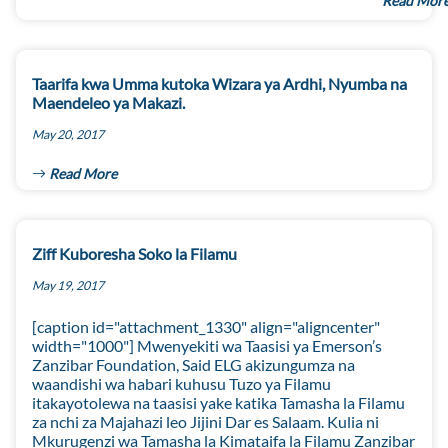
Read Mor
Taarifa kwa Umma kutoka Wizara ya Ardhi, Nyumba na
Maendeleo ya Makazi.
May 20, 2017
Read More
Ziff Kuboresha Soko la Filamu
May 19, 2017
[caption id="attachment_1330" align="aligncenter"
width="1000"] Mwenyekiti wa Taasisi ya Emerson’s
Zanzibar Foundation, Said ELG akizungumza na
waandishi wa habari kuhusu Tuzo ya Filamu
itakayotolewa na taasisi yake katika Tamasha la Filamu
za nchi za Majahazi leo Jijini Dar es Salaam. Kulia ni
Mkurugenzi wa Tamasha la Kimataifa la Filamu Zanzibar