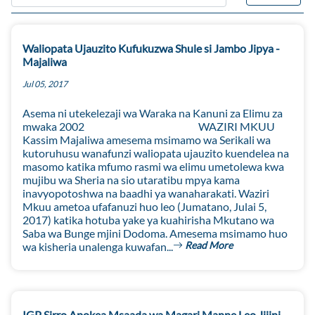
Waliopata Ujauzito Kufukuzwa Shule si Jambo Jipya -
Majaliwa
Jul 05, 2017
Asema ni utekelezaji wa Waraka na Kanuni za Elimu za
mwaka 2002 WAZIRI MKUU
Kassim Majaliwa amesema msimamo wa Serikali wa
kutoruhusu wanafunzi waliopata ujauzito kuendelea na
masomo katika mfumo rasmi wa elimu umetolewa kwa
mujibu wa Sheria na sio utaratibu mpya kama
inavyopotoshwa na baadhi ya wanaharakati. Waziri
Mkuu ametoa ufafanuzi huo leo (Jumatano, Julai 5,
2017) katika hotuba yake ya kuahirisha Mkutano wa
Saba wa Bunge mjini Dodoma. Amesema msimamo huo
Read More
wa kisheria unalenga kuwafan...
IGP Sirro Apokea Msaada wa Magari Manne Leo Jijini