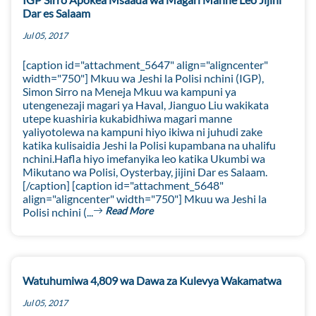
Dar es Salaam
Jul 05, 2017
[caption id="attachment_5647" align="aligncenter"
width="750"] Mkuu wa Jeshi la Polisi nchini (IGP),
Simon Sirro na Meneja Mkuu wa kampuni ya
utengenezaji magari ya Haval, Jianguo Liu wakikata
utepe kuashiria kukabidhiwa magari manne
yaliyotolewa na kampuni hiyo ikiwa ni juhudi zake
katika kulisaidia Jeshi la Polisi kupambana na uhalifu
nchini.Hafla hiyo imefanyika leo katika Ukumbi wa
Mikutano wa Polisi, Oysterbay, jijini Dar es Salaam.
[/caption] [caption id="attachment_5648"
align="aligncenter" width="750"] Mkuu wa Jeshi la
Read More
Polisi nchini (...
Watuhumiwa 4,809 wa Dawa za Kulevya Wakamatwa
Jul 05, 2017