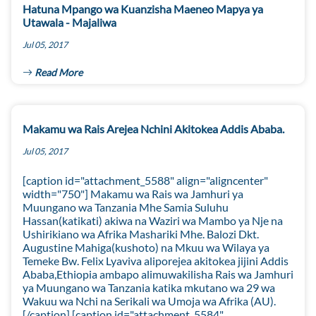
Hatuna Mpango wa Kuanzisha Maeneo Mapya ya
Utawala - Majaliwa
Jul 05, 2017
Read More
Makamu wa Rais Arejea Nchini Akitokea Addis Ababa.
Jul 05, 2017
[caption id="attachment_5588" align="aligncenter"
width="750"] Makamu wa Rais wa Jamhuri ya
Muungano wa Tanzania Mhe Samia Suluhu
Hassan(katikati) akiwa na Waziri wa Mambo ya Nje na
Ushirikiano wa Afrika Mashariki Mhe. Balozi Dkt.
Augustine Mahiga(kushoto) na Mkuu wa Wilaya ya
Temeke Bw. Felix Lyaviva aliporejea akitokea jijini Addis
Ababa,Ethiopia ambapo alimuwakilisha Rais wa Jamhuri
ya Muungano wa Tanzania katika mkutano wa 29 wa
Wakuu wa Nchi na Serikali wa Umoja wa Afrika (AU).
[/caption] [caption id="attachment_5584"