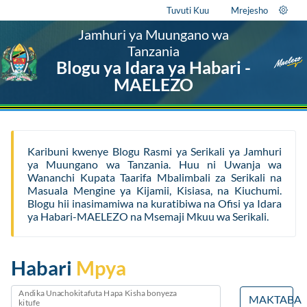
Tuvuti Kuu
Mrejesho
Jamhuri ya Muungano wa
Tanzania
Blogu ya Idara ya Habari -
MAELEZO
Karibuni kwenye Blogu Rasmi ya Serikali ya Jamhuri
ya Muungano wa Tanzania. Huu ni Uwanja wa
Wananchi Kupata Taarifa Mbalimbali za Serikali na
Masuala Mengine ya Kijamii, Kisiasa, na Kiuchumi.
Blogu hii inasimamiwa na kuratibiwa na Ofisi ya Idara
ya Habari-MAELEZO na Msemaji Mkuu wa Serikali.
Habari
Mpya
Andika Unachokitafuta Hapa Kisha bonyeza
MAKTABA
kitufe