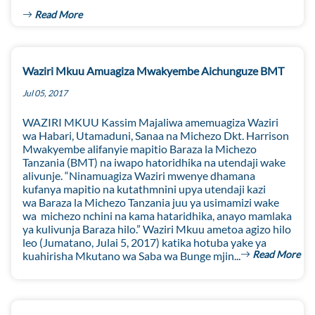
Read More
Waziri Mkuu Amuagiza Mwakyembe Aichunguze BMT
Jul 05, 2017
WAZIRI MKUU Kassim Majaliwa amemuagiza Waziri
wa Habari, Utamaduni, Sanaa na Michezo Dkt. Harrison
Mwakyembe alifanyie mapitio Baraza la Michezo
Tanzania (BMT) na iwapo hatoridhika na utendaji wake
alivunje. “Ninamuagiza Waziri mwenye dhamana
kufanya mapitio na kutathmnini upya utendaji kazi
wa Baraza la Michezo Tanzania juu ya usimamizi wake
wa michezo nchini na kama hataridhika, anayo mamlaka
ya kulivunja Baraza hilo.” Waziri Mkuu ametoa agizo hilo
leo (Jumatano, Julai 5, 2017) katika hotuba yake ya
Read More
kuahirisha Mkutano wa Saba wa Bunge mjin...