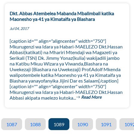
Dkt. Abbas Atembelea Mabanda Mbalimbali katika
Maonesho ya 41 ya Kimataifa ya Biashara
Jul 04, 2017
[caption id="" align="aligncenter" width="750"]
Mkurugenzi wa Idara ya Habari-MAELEZO Dkt.Hassan
Abbasi(katikati) na Mhariri Mtendaji wa Magazeti ya
Serikali (TSN) Dk. Jimmy Yonaz(kulia) wakijadili jambo
na Katibu Mkuu Wizara ya Viwanda,Biashara na
Uwekezaji (Biashara na Uwekezaji) Prof.Adolf Mkenda
walipotembele katika Maonesho ya 41 ya Kimataifa ya
Biashara yanayofanyika Jijini Dar es Salaam[/caption]
[caption id="" align="aligncenter" width="750"]
Mkurugenzi wa Idara ya Habari-MAELEZO Dkt.Hassan
Read More
Abbasi akipata maelezo kutoka...
1087
1088
1089
1090
1091
109