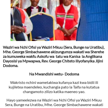
Waziri wa Nchi Ofisi ya Waziri Mkuu (Sera, Bunge na Uratibu),
Mhe. George Simbachawene akizungumza wakati wa Sherehe
za kumuweka wakfu Askofu wa tatu wa Kanisa la Anglikana
Dayosisi ya Mpwapwa, Rev. George Chiteto iliyofanyika Jijini
Dodoma.
Na Mwandishi wetu- Dodoma
Wakristo nchini wametakiwa kufanya kazi kwa bidii ili
kujiletea maendeleo, kuchangia pato la Taifa na kutatua
changamoto zilizo katika maeneo yao.
Hayo yameelezwa na Waziri wa Nchi Ofisi ya Waziri Mkuu
Sera, Bunge na Uratibu, Mhe. George Simbachawene wakati