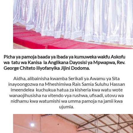
Picha ya pamoja baada ya ibada ya kumuweka wakfu Askofu
wa tatu wa Kanisa la Anglikana Dayosisi ya Mpwapwa, Rev.
George Chiteto iliyofanyika Jijini Dodoma.
Aidha, alibainisha kwamba Serikali ya Awamu ya Sita
inayoongozwa na Mheshimiwa Rais Samia Suluhu Hassan
imeendelea kuchukua hatua za kisheria kwa watu wote
wanaojihusisha na vitendo vya rushwa, ufisadi, utovu wa
nidhamu kwa watumishi wa umma pamoja na jamii kwa
ujumla.