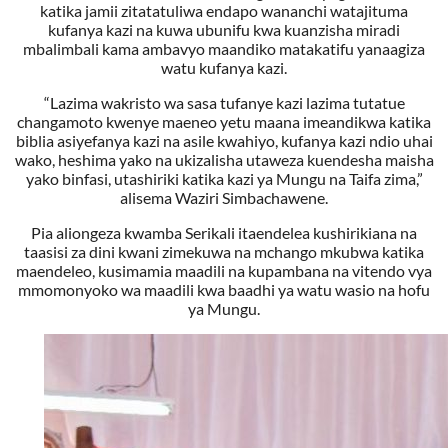
katika jamii zitatatuliwa endapo wananchi watajituma
kufanya kazi na kuwa ubunifu kwa kuanzisha miradi
mbalimbali kama ambavyo maandiko matakatifu yanaagiza
watu kufanya kazi.
“Lazima wakristo wa sasa tufanye kazi lazima tutatue
changamoto kwenye maeneo yetu maana imeandikwa katika
biblia asiyefanya kazi na asile kwahiyo, kufanya kazi ndio uhai
wako, heshima yako na ukizalisha utaweza kuendesha maisha
yako binfasi, utashiriki katika kazi ya Mungu na Taifa zima,”
alisema Waziri Simbachawene.
Pia aliongeza kwamba Serikali itaendelea kushirikiana na
taasisi za dini kwani zimekuwa na mchango mkubwa katika
maendeleo, kusimamia maadili na kupambana na vitendo vya
mmomonyoko wa maadili kwa baadhi ya watu wasio na hofu
ya Mungu.