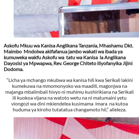
Askofu Mkuu wa Kanisa Anglikana Tanzania, Mhashamu Dkt.
Maimbo Mndolwa akifafanua jambo wakati wa ibada ya
kumuweka wakfu Askofu wa tatu wa Kanisa la Anglikana
Dayosisi ya Mpwapwa, Rev. George Chiteto iliyofanyika Jijini
Dodoma.
“Licha ya mchango mkubwa wa kanisa hili kwa Serikali lakini
kumekuwa na mmomonyoko wa maadili, magonjwa na
majanga mbalimbali hivyo ni muhimu kushirikiana na Serikali
ili kuokoa vijana na watoto wetu na ni matumaini yetu
viongozi wa dini mkiendelea kusimama imara na kutoa
huduma ya kiroho tutatatua changamoto hii,” alieleza.