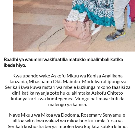
Baadhi ya waumini wakifuatilia matukio mbalimbali katika
ibada hiyo.
Kwa upande wake Askofu Mkuu wa Kanisa Anglikana
Tanzania, Mhashamu Dkt. Maimbo Mndolwa aliipongeza
Serikali kwa kuwa mstari wa mbele kuziunga mkono taasisi za
dini katika nyanja zote huku akimtaka Askofu Chiteto
kufanya kazi kwa kumtegemea Mungu hatimaye kufikia
malengo ya kanisa.
Naye Mkuu wa Mkoa wa Dodoma, Rosemary Senyamule
alitoa wito kwa wakazi wa mkoa huo kutumia fursa ya
Serikali kushusha bei ya mbolea kwa kujikita katika kilimo.