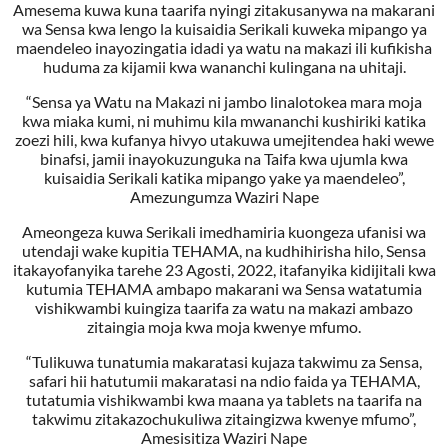
Amesema kuwa kuna taarifa nyingi zitakusanywa na makarani
wa Sensa kwa lengo la kuisaidia Serikali kuweka mipango ya
maendeleo inayozingatia idadi ya watu na makazi ili kufikisha
huduma za kijamii kwa wananchi kulingana na uhitaji.
“Sensa ya Watu na Makazi ni jambo linalotokea mara moja
kwa miaka kumi, ni muhimu kila mwananchi kushiriki katika
zoezi hili, kwa kufanya hivyo utakuwa umejitendea haki wewe
binafsi, jamii inayokuzunguka na Taifa kwa ujumla kwa
kuisaidia Serikali katika mipango yake ya maendeleo”,
Amezungumza Waziri Nape
Ameongeza kuwa Serikali imedhamiria kuongeza ufanisi wa
utendaji wake kupitia TEHAMA, na kudhihirisha hilo, Sensa
itakayofanyika tarehe 23 Agosti, 2022, itafanyika kidijitali kwa
kutumia TEHAMA ambapo makarani wa Sensa watatumia
vishikwambi kuingiza taarifa za watu na makazi ambazo
zitaingia moja kwa moja kwenye mfumo.
“Tulikuwa tunatumia makaratasi kujaza takwimu za Sensa,
safari hii hatutumii makaratasi na ndio faida ya TEHAMA,
tutatumia vishikwambi kwa maana ya tablets na taarifa na
takwimu zitakazochukuliwa zitaingizwa kwenye mfumo”,
Amesisitiza Waziri Nape