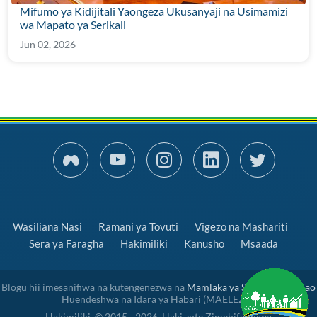
Mifumo ya Kidijitali Yaongeza Ukusanyaji na Usimamizi
wa Mapato ya Serikali
Jun 02, 2026
Wasiliana Nasi
Ramani ya Tovuti
Vigezo na Mashariti
Sera ya Faragha
Hakimiliki
Kanusho
Msaada
Blogu hii imesanifiwa na kutengenezwa na
Mamlaka ya Serikali Mtandao
Huendeshwa na Idara ya Habari (MAELEZO)
Hakimiliki. © 2015 - 2026. Haki zote Zimehifadhiwa