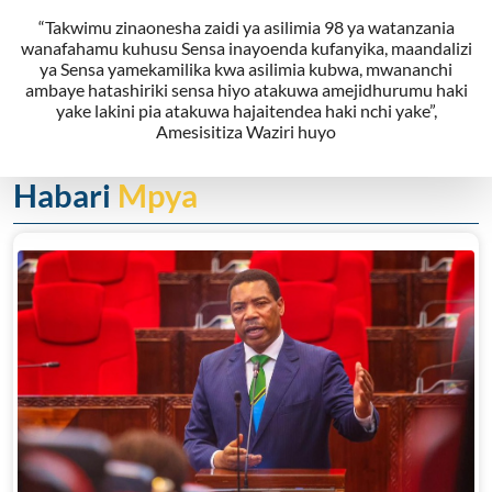
“Takwimu zinaonesha zaidi ya asilimia 98 ya watanzania
wanafahamu kuhusu Sensa inayoenda kufanyika, maandalizi
ya Sensa yamekamilika kwa asilimia kubwa, mwananchi
ambaye hatashiriki sensa hiyo atakuwa amejidhurumu haki
yake lakini pia atakuwa hajaitendea haki nchi yake”,
Amesisitiza Waziri huyo
Habari
Mpya