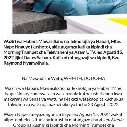
Waziri wa Habari, Mawasiliano na Teknolojia ya Habari, Mhe.
Nape Nnauye (kushoto), akizungumza katika kipindi cha
Morning Trumpet cha Televisheni ya Azam UTV, leo Agosti 15,
2022 jijini Dar es Salaam. Kulia ni mtangazaji wa kipindi, Bw.
Raymond Nyamwihula.
Na Mwandishi Wetu, WHMTH, DODOMA
Waziri wa Habari, Mawasiliano na Teknolojia ya Habari, Mhe.
Nape Nnauye amewataka watanzania kutoa ushirikiano kwa
makarani wa Sensa ya Watu na Makazi watakaopita kuchukua
takwimu za watu na makazi siku ya taehe 23 Agosti, 2022.
Waziri Nape ameyazungumza hayo leo Agosti 15, 2022 wakati
alipotembelea kituo cha kurushia matangazo cha
Azam Media
Group na kushiriki kipindi cha Morning Trumpet cha