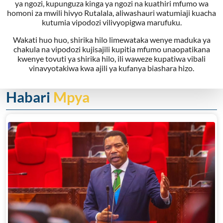
ya ngozi, kupunguza kinga ya ngozi na kuathiri mfumo wa
homoni za mwili hivyo Rutalala, aliwashauri watumiaji kuacha
kutumia vipodozi vilivyopigwa marufuku.
Wakati huo huo, shirika hilo limewataka wenye maduka ya
chakula na vipodozi kujisajili kupitia mfumo unaopatikana
kwenye tovuti ya shirika hilo, ili waweze kupatiwa vibali
vinavyotakiwa kwa ajili ya kufanya biashara hizo.
Habari
Mpya