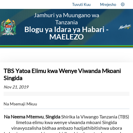
Tuvuti Kuu
Mrejesho
Jamhuri ya Muungano wa
Tanzania
Blogu ya Idara ya Habari -
MAELEZO
TBS Yatoa Elimu kwa Wenye Viwanda Mkoani
Singida
Nov 21, 2019
Na Msemaji Mkuu
Na
Neema
Mtemvu
,
Singida
Shirika la Viwango Tanzania (TBS)
limetoa elimu kwa wenye viwanda mkoani Singida
vinavyozalisha bidhaa ambazo hazijathibitishwa ubora