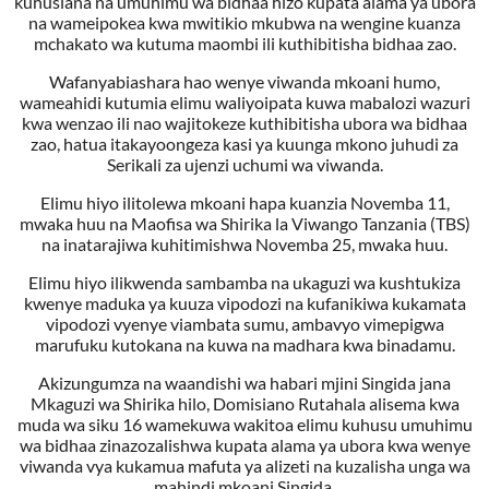
kuhusiana na umuhimu wa bidhaa hizo kupata alama ya ubora
na wameipokea kwa mwitikio mkubwa na wengine kuanza
mchakato wa kutuma maombi ili kuthibitisha bidhaa zao.
Wafanyabiashara hao wenye viwanda mkoani humo,
wameahidi kutumia elimu waliyoipata kuwa mabalozi wazuri
kwa wenzao ili nao wajitokeze kuthibitisha ubora wa bidhaa
zao, hatua itakayoongeza kasi ya kuunga mkono juhudi za
Serikali za ujenzi uchumi wa viwanda.
Elimu hiyo ilitolewa mkoani hapa kuanzia Novemba 11,
mwaka huu na Maofisa wa Shirika la Viwango Tanzania (TBS)
na inatarajiwa kuhitimishwa Novemba 25, mwaka huu.
Elimu hiyo ilikwenda sambamba na ukaguzi wa kushtukiza
kwenye maduka ya kuuza vipodozi na kufanikiwa kukamata
vipodozi vyenye viambata sumu, ambavyo vimepigwa
marufuku kutokana na kuwa na madhara kwa binadamu.
Akizungumza na waandishi wa habari mjini Singida jana
Mkaguzi wa Shirika hilo, Domisiano Rutahala alisema kwa
muda wa siku 16 wamekuwa wakitoa elimu kuhusu umuhimu
wa bidhaa zinazozalishwa kupata alama ya ubora kwa wenye
viwanda vya kukamua mafuta ya alizeti na kuzalisha unga wa
mahindi mkoani Singida.