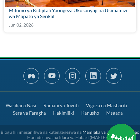
Mifumo ya Kidijitali Yaongeza Ukusanyaji na Usimamizi
wa Mapato ya Serikali
Jun 02, 2026
Wasiliana Nasi
Ramani ya Tovuti
Vigezo na Mashariti
Sera ya Faragha
Hakimiliki
Kanusho
Msaada
Blogu hii imesanifiwa na kutengenezwa na
Mamlaka ya Serikali Mtandao
Huendeshwa na Idara ya Habari (MAELEZO)