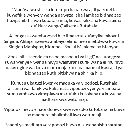
"Maofisa wa shirika letu tupo hapa kwa ajili ya zoezi la
kuwafikia wenye viwanda na wazalishaji ambao bidhaa zao
hazijathibitishwa kupata elimu, kuwasikiliza na kuwasaidia
kufikia viwango," alisema Rutahala.
Aliongeza kwamba zoezi hilo limeanza kufanyika mkoani
Singida. Alitaja maeneo ambayo elimu hiyo imetolewa kuwa ni
Singida Manispaa, Kiomboi , Shelui,Mkalama na Manyoni
Zoezi hili litaendelea na halmashauri ya Itigi," na kuongeza
kuwa wenye viwanda hivyo walifurahi kufikiwa na elimu hiyo
na wengine walianza mara moja kutuma maombi kwa ajili ya
bidhaa zao kuthibitishwa na shirika hilo.
Kuhusu ukaguzi kwenye maduka ya vipodozi, Rutahala
alisema walifanikiwa kukamata vipodozi vyenye viambata
sumu ambavyo vimepigwa marufuku kutokana na kuwa na
madhara kwa watumiaji.
Vipodozi hivyo vinaondolewa kwenye soko kutokana na kuwa
na madhara mbalimbali kwa watumiaji.
Baadhi ya madhara ya vipodozi hivyo ni kusababisha saratani