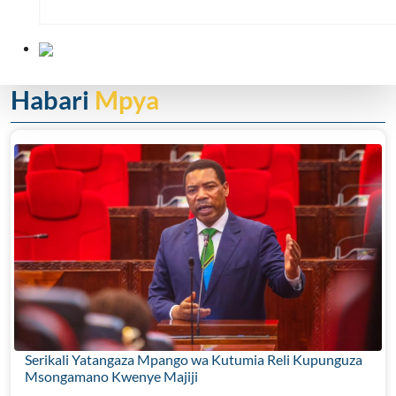
Habari
Mpya
Serikali Yatangaza Mpango wa Kutumia Reli Kupunguza
Msongamano Kwenye Majiji