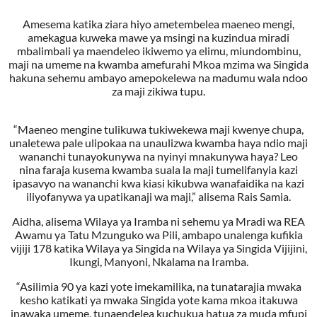
Amesema katika ziara hiyo ametembelea maeneo mengi,
amekagua kuweka mawe ya msingi na kuzindua miradi
mbalimbali ya maendeleo ikiwemo ya elimu, miundombinu,
maji na umeme na kwamba amefurahi Mkoa mzima wa Singida
hakuna sehemu ambayo amepokelewa na madumu wala ndoo
za maji zikiwa tupu.
“Maeneo mengine tulikuwa tukiwekewa maji kwenye chupa,
unaletewa pale ulipokaa na unaulizwa kwamba haya ndio maji
wananchi tunayokunywa na nyinyi mnakunywa haya? Leo
nina faraja kusema kwamba suala la maji tumelifanyia kazi
ipasavyo na wananchi kwa kiasi kikubwa wanafaidika na kazi
iliyofanywa ya upatikanaji wa maji,” alisema Rais Samia.
Aidha, alisema Wilaya ya Iramba ni sehemu ya Mradi wa REA
Awamu ya Tatu Mzunguko wa Pili, ambapo unalenga kufikia
vijiji 178 katika Wilaya ya Singida na Wilaya ya Singida Vijijini,
Ikungi, Manyoni, Nkalama na Iramba.
“Asilimia 90 ya kazi yote imekamilika, na tunatarajia mwaka
kesho katikati ya mwaka Singida yote kama mkoa itakuwa
inawaka umeme, tunaendelea kuchukua hatua za muda mfupi