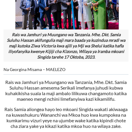
Rais wa Jamhuri ya Muungano wa Tanzania. Mhe. Dkt. Samia
Suluhu Hassan akifungulia maji mara baada ya kuzindua mradi wa
maji kutoka Ziwa Victoria kwa ajili ya Mji wa Shelui katika hafla
iliyofanyika kwenye Kijiji cha Kizonzo, Wilaya ya Iramba mkoani
Singida tarehe 17 Oktoba, 2023.
Na Georgina Misama – MAELEZO
Rais wa Jamhuri ya Muungano wa Tanzania, Mhe. Dkt. Samia
Suluhu Hassan amesema Serikali imefanya juhudi kubwa
kuhakikisha suala la maji ambalo lilikuwa changamoto katika
maeneo mengi nchini limefanyiwa kazi kikamilifu.
Rais Samia aliongea hayo leo mkoani Singida wakati akiwaaga
na kuwashukuru Wananchi wa Mkoa huo kwa kumpokea na
kumkarimu vizuri yeye na ujumbe wake katika kipindi chote
cha ziara yake ya kikazi katika mkoa huo na wilaya zake.