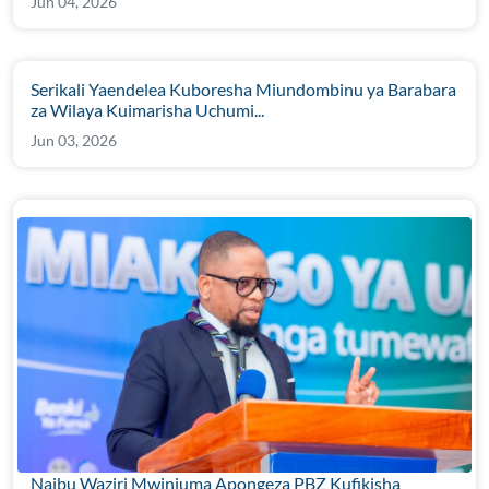
Jun 04, 2026
Serikali Yaendelea Kuboresha Miundombinu ya Barabara
za Wilaya Kuimarisha Uchumi...
Jun 03, 2026
Naibu Waziri Mwinjuma Apongeza PBZ Kufikisha