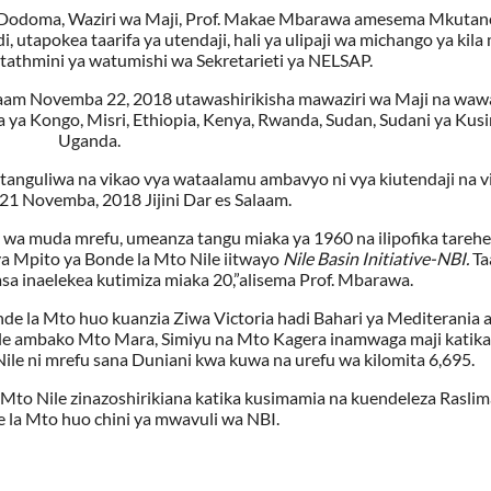
ni Dodoma, Waziri wa Maji, Prof. Makae Mbarawa amesema Mkutan
i, utapokea taarifa ya utendaji, hali ya ulipaji wa michango ya kil
athmini ya watumishi wa Sekretarieti ya NELSAP.
laam Novemba 22, 2018 utawashirikisha mawaziri wa Maji na wawa
 ya Kongo, Misri, Ethiopia, Kenya, Rwanda, Sudan, Sudani ya Kusi
Uganda.
nguliwa na vikao vya wataalamu ambavyo ni vya kiutendaji na v
 21 Novemba, 2018 Jijini Dar es Salaam.
i wa muda mrefu, umeanza tangu miaka ya 1960 na ilipofika tarehe
ya Mpito ya Bonde la Mto Nile iitwayo
Nile Basin Initiative-NBI.
Ta
asa inaelekea kutimiza miaka 20,”alisema Prof. Mbarawa.
nde la Mto huo kuanzia Ziwa Victoria hadi Bahari ya Mediterania
ile ambako Mto Mara, Simiyu na Mto Kagera inamwaga maji katik
Nile ni mrefu sana Duniani kwa kuwa na urefu wa kilomita 6,695.
Mto Nile zinazoshirikiana katika kusimamia na kuendeleza Raslima
e la Mto huo chini ya mwavuli wa NBI.