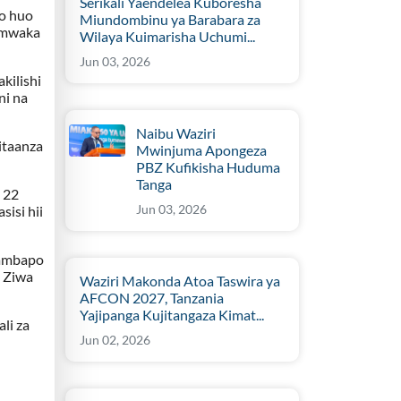
Serikali Yaendelea Kuboresha
o huo
Miundombinu ya Barabara za
a mwaka
Wilaya Kuimarisha Uchumi...
Jun 03, 2026
kilishi
ni na
Naibu Waziri
itaanza
Mwinjuma Apongeza
PBZ Kufikisha Huduma
Tanga
 22
Jun 03, 2026
asisi hii
 ambapo
a Ziwa
Waziri Makonda Atoa Taswira ya
AFCON 2027, Tanzania
Yajipanga Kujitangaza Kimat...
li za
Jun 02, 2026