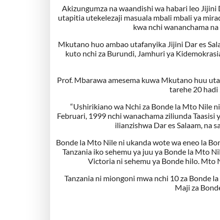
Akizungumza na waandishi wa habari leo Jiji
utapitia utekelezaji masuala mbali mbali ya mirad
kwa nchi wananchama na t
Mkutano huo ambao utafanyika Jijini Dar es Sa
kuto nchi za Burundi, Jamhuri ya Kidemokrasia
Prof. Mbarawa amesema kuwa Mkutano huu utata
tarehe 20 hadi
“Ushirikiano wa Nchi za Bonde la Mto Nile n
Februari, 1999 nchi wanachama ziliunda Taasisi 
ilianzishwa Dar es Salaam, na s
Bonde la Mto Nile ni ukanda wote wa eneo la Bo
Tanzania iko sehemu ya juu ya Bonde la Mto N
Victoria ni sehemu ya Bonde hilo. Mto 
Tanzania ni miongoni mwa nchi 10 za Bonde la 
Maji za Bond