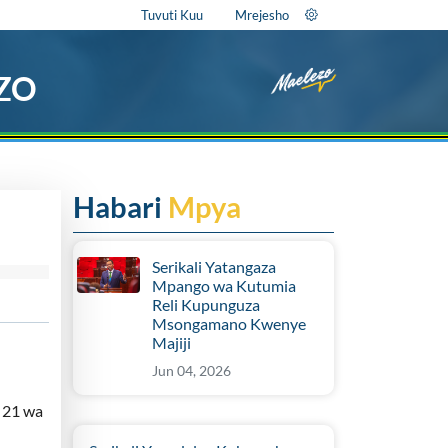
Tuvuti Kuu
Mrejesho
EZO
Habari
Mpya
Serikali Yatangaza
Mpango wa Kutumia
Reli Kupunguza
Msongamano Kwenye
Majiji
Jun 04, 2026
 21 wa