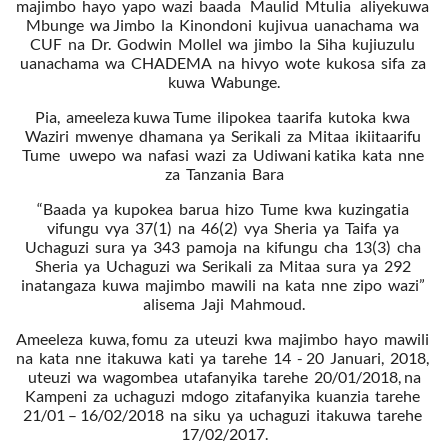
majimbo hayo yapo wazi baada Maulid Mtulia aliyekuwa
Mbunge wa Jimbo la Kinondoni kujivua uanachama wa
CUF na Dr. Godwin Mollel wa jimbo la Siha kujiuzulu
uanachama wa CHADEMA na hivyo wote kukosa sifa za
kuwa Wabunge.
Pia, ameeleza kuwa Tume ilipokea taarifa kutoka kwa
Waziri mwenye dhamana ya Serikali za Mitaa ikiitaarifu
Tume uwepo wa nafasi wazi za Udiwani katika kata nne
za Tanzania Bara
“Baada ya kupokea barua hizo Tume kwa kuzingatia
vifungu vya 37(1) na 46(2) vya Sheria ya Taifa ya
Uchaguzi sura ya 343 pamoja na kifungu cha 13(3) cha
Sheria ya Uchaguzi wa Serikali za Mitaa sura ya 292
inatangaza kuwa majimbo mawili na kata nne zipo wazi”
alisema Jaji Mahmoud.
Ameeleza kuwa, fomu za uteuzi kwa majimbo hayo mawili
na kata nne itakuwa kati ya tarehe 14 - 20 Januari, 2018,
uteuzi wa wagombea utafanyika tarehe 20/01/2018, na
Kampeni za uchaguzi mdogo zitafanyika kuanzia tarehe
21/01 – 16/02/2018 na siku ya uchaguzi itakuwa tarehe
17/02/2017.