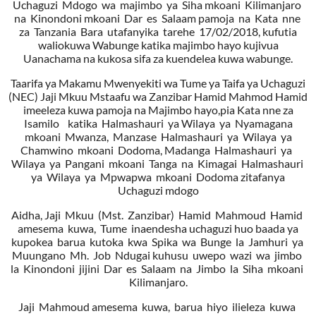
Uchaguzi Mdogo wa majimbo ya Siha mkoani Kilimanjaro
na Kinondoni mkoani Dar es Salaam pamoja na Kata nne
za Tanzania Bara utafanyika tarehe 17/02/2018, kufutia
waliokuwa Wabunge katika majimbo hayo kujivua
Uanachama na kukosa sifa za kuendelea kuwa wabunge.
Taarifa ya Makamu Mwenyekiti wa Tume ya Taifa ya Uchaguzi
(NEC) Jaji Mkuu Mstaafu wa Zanzibar Hamid Mahmod Hamid
imeeleza kuwa pamoja na Majimbo hayo,pia Kata nne za
Isamilo katika Halmashauri ya Wilaya ya Nyamagana
mkoani Mwanza, Manzase Halmashauri ya Wilaya ya
Chamwino mkoani Dodoma, Madanga Halmashauri ya
Wilaya ya Pangani mkoani Tanga na Kimagai Halmashauri
ya Wilaya ya Mpwapwa mkoani Dodoma zitafanya
Uchaguzi mdogo
Aidha, Jaji Mkuu (Mst. Zanzibar) Hamid Mahmoud Hamid
amesema kuwa, Tume inaendesha uchaguzi huo baada ya
kupokea barua kutoka kwa Spika wa Bunge la Jamhuri ya
Muungano Mh. Job Ndugai kuhusu uwepo wazi wa jimbo
la Kinondoni jijini Dar es Salaam na Jimbo la Siha mkoani
Kilimanjaro.
Jaji Mahmoud amesema kuwa, barua hiyo ilieleza kuwa