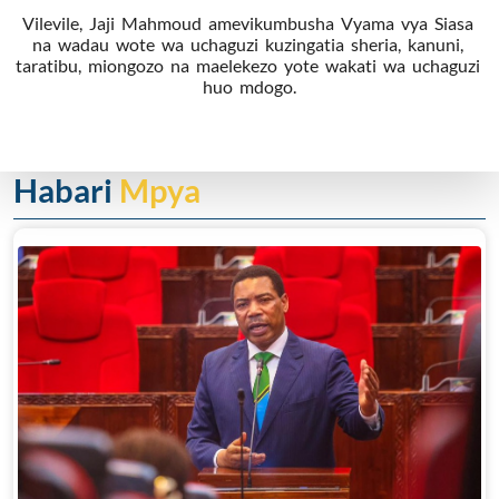
Vilevile, Jaji Mahmoud amevikumbusha Vyama vya Siasa
na wadau wote wa uchaguzi kuzingatia sheria, kanuni,
taratibu, miongozo na maelekezo yote wakati wa uchaguzi
huo mdogo.
Habari
Mpya