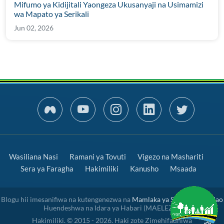
Mifumo ya Kidijitali Yaongeza Ukusanyaji na Usimamizi
wa Mapato ya Serikali
Jun 02, 2026
Wasiliana Nasi
Ramani ya Tovuti
Vigezo na Mashariti
Sera ya Faragha
Hakimiliki
Kanusho
Msaada
Blogu hii imesanifiwa na kutengenezwa na
Mamlaka ya Serikali Mtandao
Huendeshwa na Idara ya Habari (MAELEZO)
Hakimiliki. © 2015 - 2026. Haki zote Zimehifadhiwa