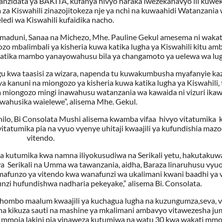
 kanzidata ya BAKITA, kufanya hivyo haraka iwezekanavyo ili kuw
za Kiswahili zinazojitokeza nje ya nchi na kuwaahidi Watanzania
edi wa Kiswahili kufaidika nacho.
maduni, Sanaa na Michezo, Mhe. Pauline Gekul amesema ni wakat
zo mbalimbali ya kisheria kuwa katika lugha ya Kiswahili kitu am
katika mambo yanayowahusu bila ya changamoto ya uelewa wa lug
angu kwa taasisi za wizara, napenda tu kuwakumbusha myafanyie kaz
i ya kanuni na miongozo ya kisheria kuwa katika lugha ya Kiswahili,
na miongozo mingi inawahusu watanzania wa kawaida ni vizuri ik
i wahusika waielewe”, alisema Mhe. Gekul.
hilo, Bi Consolata Mushi alisema kwamba vifaa hivyo vitatumika
tatumika pia na vyuo vyenye uhitaji kwaajili ya kufundishia mazo
vitendo.
a kutumika kwa namna iliyokusudiwa na Serikali yetu, hakutakuw
a Serikali na Umma wa tawanzania, aidha, Baraza linaruhusu vyuo
ya mafunzo ya vitendo kwa wanafunzi wa ukalimani kwani baadhi ya
unzi hufundishwa nadharia pekeyake,” alisema Bi. Consolata.
 chombo maalum kwaajili ya kuchagua lugha na kuzungumza,seva, 
ja na kikuza sauti na mashine ya mkalimani ambavyo vitawezesha ju
 mmoja lakini pia vinaweza kutumiwa na watu 30 kwa wakati mmo