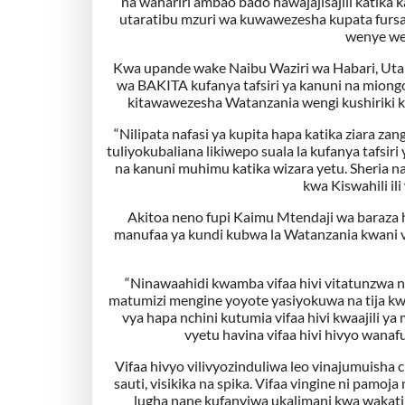
na wahariri ambao bado hawajajisajili katika
utaratibu mzuri wa kuwawezesha kupata fursa 
wenye wel
Kwa upande wake Naibu Waziri wa Habari, Uta
wa BAKITA kufanya tafsiri ya kanuni na miongo
kitawawezesha Watanzania wengi kushiriki 
“Nilipata nafasi ya kupita hapa katika ziara z
tuliyokubaliana likiwepo suala la kufanya tafsir
na kanuni muhimu katika wizara yetu. Sheria 
kwa Kiswahili il
Akitoa neno fupi Kaimu Mtendaji wa baraza 
manufaa ya kundi kubwa la Watanzania kwani vi
“Ninawaahidi kwamba vifaa hivi vitatunzwa n
matumizi mengine yoyote yasiyokuwa na tija kw
vya hapa nchini kutumia vifaa hivi kwaajili 
vyetu havina vifaa hivi hivyo wanaf
Vifaa hivyo vilivyozinduliwa leo vinajumuisha
sauti, visikika na spika. Vifaa vingine ni pamo
lugha nane kufanyiwa ukalimani kwa wakati