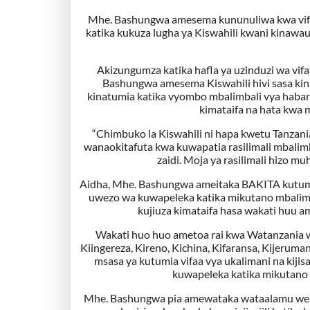
Mhe. Bashungwa amesema kununuliwa kwa vifaa
katika kukuza lugha ya Kiswahili kwani kinaw
Akizungumza katika hafla ya uzinduzi wa vifaa
Bashungwa amesema Kiswahili hivi sasa kina
kinatumia katika vyombo mbalimbali vya habari 
kimataifa na hata kwa 
“Chimbuko la Kiswahili ni hapa kwetu Tanzan
wanaokitafuta kwa kuwapatia rasilimali mbalim
zaidi. Moja ya rasilimali hizo 
Aidha, Mhe. Bashungwa ameitaka BAKITA kutumia v
uwezo wa kuwapeleka katika mikutano mbalimbal
kujiuza kimataifa hasa wakati huu a
Wakati huo huo ametoa rai kwa Watanzania w
Kiingereza, Kireno, Kichina, Kifaransa, Kijeru
msasa ya kutumia vifaa vya ukalimani na kijisa
kuwapeleka katika mikutano y
Mhe. Bashungwa pia amewataka wataalamu weng