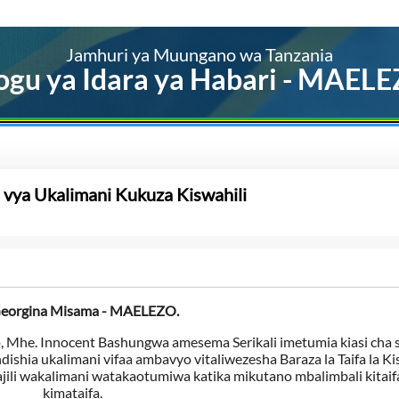
Jamhuri ya Muungano wa Tanzania
ogu ya Idara ya Habari - MAEL
 vya Ukalimani Kukuza Kiswahili
Georgina Misama - MAELEZO.
 Mhe. Innocent Bashungwa amesema Serikali imetumia kiasi cha s
dishia ukalimani vifaa ambavyo vitaliwezesha Baraza la Taifa la Ki
ili wakalimani watakaotumiwa katika mikutano mbalimbali kitaif
kimataifa.