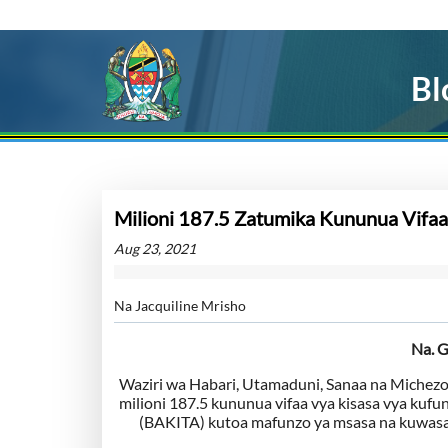
Bl
Milioni 187.5 Zatumika Kununua Vifaa
Aug 23, 2021
Na Jacquiline Mrisho
Na. 
Waziri wa Habari, Utamaduni, Sanaa na Michezo,
milioni 187.5 kununua vifaa vya kisasa vya kufun
(BAKITA) kutoa mafunzo ya msasa na kuwasaj