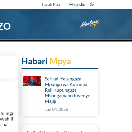
Tuvuti Kuu
Mrejesho
EZO
Habari
Mpya
Serikali Yatangaza
Mpango wa Kutumia
Reli Kupunguza
Msongamano Kwenye
Majiji
Jun 04, 2026
hilingi
swahili
a na