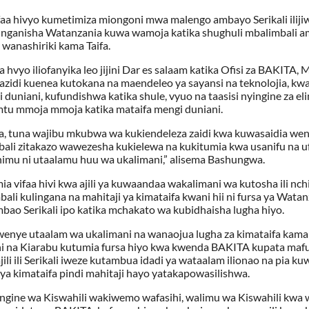
 hivyo kumetimiza miongoni mwa malengo ambayo Serikali iliji
aunganisha Watanzania kuwa wamoja katika shughuli mbalimbali 
wanashiriki kama Taifa.
 hvyo iliofanyika leo jijini Dar es salaam katika Ofisi za BAKITA, 
zidi kuenea kutokana na maendeleo ya sayansi na teknolojia, kw
duniani, kufundishwa katika shule, vyuo na taasisi nyingine za el
mtu mmoja mmoja katika mataifa mengi duniani.
ia, tuna wajibu mkubwa wa kukiendeleza zaidi kwa kuwasaidia we
bali zitakazo wawezesha kukielewa na kukitumia kwa usanifu na u
muhimu ni utaalamu huu wa ukalimani,” alisema Bashungwa.
ifaa hivi kwa ajili ya kuwaandaa wakalimani wa kutosha ili nchi
i kulingana na mahitaji ya kimataifa kwani hii ni fursa ya Watan
mbao Serikali ipo katika mchakato wa kubidhaisha lugha hiyo.
enye utaalam wa ukalimani na wanaojua lugha za kimataifa kama 
mani na Kiarabu kutumia fursa hiyo kwa kwenda BAKITA kupata maf
jili ili Serikali iweze kutambua idadi ya wataalam ilionao na pia k
a kimataifa pindi mahitaji hayo yatakapowasilishwa.
ine wa Kiswahili wakiwemo wafasihi, walimu wa Kiswahili kwa 