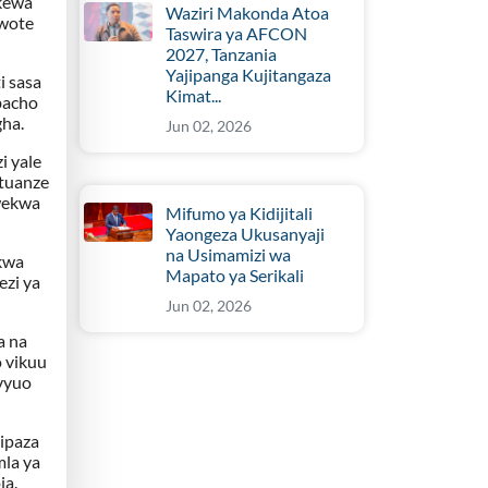
ekewa
Waziri Makonda Atoa
 wote
Taswira ya AFCON
2027, Tanzania
Yajipanga Kujitangaza
i sasa
Kimat...
bacho
ha.
Jun 02, 2026
i yale
 tuanze
awekwa
Mifumo ya Kidijitali
Yaongeza Ukusanyaji
na Usimamizi wa
 kwa
Mapato ya Serikali
ezi ya
Jun 02, 2026
a na
 vikuu
 vyuo
vipaza
mla ya
ja.