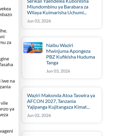
Serikali Yaendelea Kuboresha
Miundombinu ya Barabara za
wekea
Wilaya Kuimarisha Uchumi...
ambazo
Jun 03, 2026
Mhe.
ani
imu za
Naibu Waziri
Mwinjuma Apongeza
PBZ Kufikisha Huduma
ngine
Tanga
fasaha
Jun 03, 2026
 iwe na
zania
Waziri Makonda Atoa Taswira ya
AFCON 2027, Tanzania
vile
Yajipanga Kujitangaza Kimat...
unzo ya
uweza
Jun 02, 2026
wageni