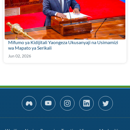
Mifumo ya Kidijitali Yaongeza Ukusanyaji na Usimamizi
wa Mapato ya Serikali
Jun 02, 2026