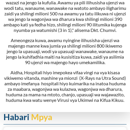
wazazi na jengo la kufulia. Awamu ya pili ilihusisha ujenzi wa
wodi tatu, wanaume, wanawake na watoto ambayo iligharimu
zaidi ya shilingi milioni 500 na awamu ya tatu ilikuwa ni ujenzi
wa jengo la wagonjwa wa dharura kwa shilingi milioni 390
ambapo kati ya fedha hizo, shilingi milioni 90 ilitumika kujenga
nyumba ya watumishi (3 in 1)," alisema Dkt. Chumvi.
Ameongeza kuwa, awamu nyingine ilihusisha ujenzi wa
majengo manne kwa jumla ya shilingi milioni 800 ikiwemo
jengo la upasuaji, wodi ya upasuaji wanawake, wanaume na
jengo la kuhifadhia maiti na kusisitiza kuwa, zaidi ya asilimia
90 ujenzi wa majengo hayo umekamilika.
Aidha, Hospitali hiyo imepokea vifaa vingi na vya kisasa
vikiwemo vitanda, mashine ya mionzi (X-Rays na Utra Sound)
ambayo imefanya hospitali hiyo kuimarika na inatoa huduma
za maabara, wagonjwa wa kulazwa, wagonjwa wa dharura,
huduma za mama na mtoto, chanjo, upasuaji wa wajawazito,
huduma kwa watu wenye Virusi vya Ukimwi na Kifua Kikuu.
Habari
Mpya