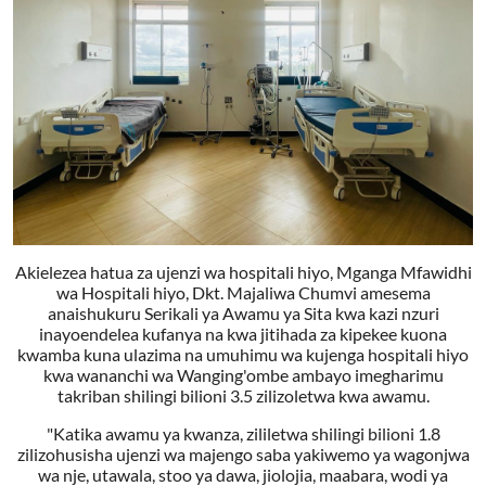
Akielezea hatua za ujenzi wa hospitali hiyo, Mganga Mfawidhi
wa Hospitali hiyo, Dkt. Majaliwa Chumvi amesema
anaishukuru Serikali ya Awamu ya Sita kwa kazi nzuri
inayoendelea kufanya na kwa jitihada za kipekee kuona
kwamba kuna ulazima na umuhimu wa kujenga hospitali hiyo
kwa wananchi wa Wanging'ombe ambayo imegharimu
takriban shilingi bilioni 3.5 zilizoletwa kwa awamu.
"Katika awamu ya kwanza, zililetwa shilingi bilioni 1.8
zilizohusisha ujenzi wa majengo saba yakiwemo ya wagonjwa
wa nje, utawala, stoo ya dawa, jiolojia, maabara, wodi ya