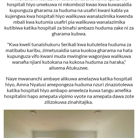
hospitali hiyo umekuwa ni mkombozi kwao kwa kuwasaidia
kupunguza gharama za huduma na usafiri kwani kabla ya
kujengwa kwa hospitali hiyo walikuwa wanalazimika kwenda
mbali kwa kutumia usafiri pia walikuwa wanalazimika
kutibiwa katika hospitali za binafsi ambazo huduma zake ni za
gharama kubwa.
"Kwa kweli tunaishukuru Serikali kwa kutuletea huduma za
matibabu karibu, zimetusaidia sana kuokoa gharama na hata
kupunguza vifo kwani muda mwingine wagonjwa walikuwa
wanafia njiani kutokana na kukosa huduma za haraka,"
alisema Atukuzwe.
Naye mwananchi ambaye alikuwa amelazwa katika hospitali
hiyo, Amna Nyalusi amepongeza huduma nzuri zinazotolewa
katika hospitali hiyo ambapo ameeleza kuwa tangu amefika
hospitalini hapo amepata vipimo vyote na amepata dawa zote
zilizokuwa zinahitajika.