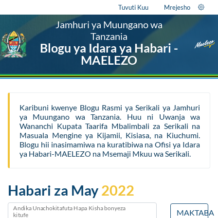
Tuvuti Kuu
Mrejesho
Jamhuri ya Muungano wa
Tanzania
Blogu ya Idara ya Habari -
MAELEZO
Karibuni kwenye Blogu Rasmi ya Serikali ya Jamhuri
ya Muungano wa Tanzania. Huu ni Uwanja wa
Wananchi Kupata Taarifa Mbalimbali za Serikali na
Masuala Mengine ya Kijamii, Kisiasa, na Kiuchumi.
Blogu hii inasimamiwa na kuratibiwa na Ofisi ya Idara
ya Habari-MAELEZO na Msemaji Mkuu wa Serikali.
Habari za May
2022
Andika Unachokitafuta Hapa Kisha bonyeza
MAKTABA
kitufe