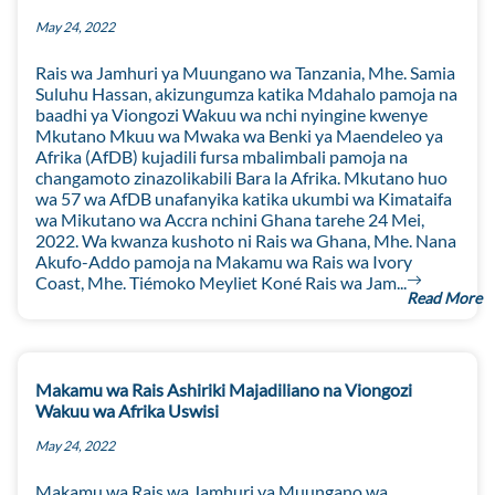
May 24, 2022
Rais wa Jamhuri ya Muungano wa Tanzania, Mhe. Samia
Suluhu Hassan, akizungumza katika Mdahalo pamoja na
baadhi ya Viongozi Wakuu wa nchi nyingine kwenye
Mkutano Mkuu wa Mwaka wa Benki ya Maendeleo ya
Afrika (AfDB) kujadili fursa mbalimbali pamoja na
changamoto zinazolikabili Bara la Afrika. Mkutano huo
wa 57 wa AfDB unafanyika katika ukumbi wa Kimataifa
wa Mikutano wa Accra nchini Ghana tarehe 24 Mei,
2022. Wa kwanza kushoto ni Rais wa Ghana, Mhe. Nana
Akufo-Addo pamoja na Makamu wa Rais wa Ivory
Coast, Mhe. Tiémoko Meyliet Koné Rais wa Jam...
Read More
Makamu wa Rais Ashiriki Majadiliano na Viongozi
Wakuu wa Afrika Uswisi
May 24, 2022
Makamu wa Rais wa Jamhuri ya Muungano wa