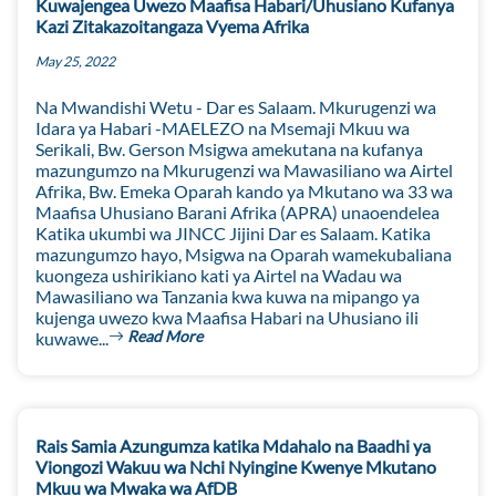
Kuwajengea Uwezo Maafisa Habari/Uhusiano Kufanya
Kazi Zitakazoitangaza Vyema Afrika
May 25, 2022
Na Mwandishi Wetu - Dar es Salaam. Mkurugenzi wa
Idara ya Habari -MAELEZO na Msemaji Mkuu wa
Serikali, Bw. Gerson Msigwa amekutana na kufanya
mazungumzo na Mkurugenzi wa Mawasiliano wa Airtel
Afrika, Bw. Emeka Oparah kando ya Mkutano wa 33 wa
Maafisa Uhusiano Barani Afrika (APRA) unaoendelea
Katika ukumbi wa JINCC Jijini Dar es Salaam. Katika
mazungumzo hayo, Msigwa na Oparah wamekubaliana
kuongeza ushirikiano kati ya Airtel na Wadau wa
Mawasiliano wa Tanzania kwa kuwa na mipango ya
kujenga uwezo kwa Maafisa Habari na Uhusiano ili
Read More
kuwawe...
Rais Samia Azungumza katika Mdahalo na Baadhi ya
Viongozi Wakuu wa Nchi Nyingine Kwenye Mkutano
Mkuu wa Mwaka wa AfDB