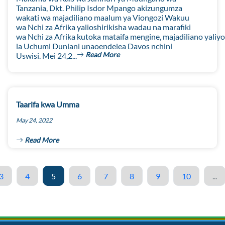
Tanzania, Dkt. Philip Isdor Mpango akizungumza
wakati wa majadiliano maalum ya Viongozi Wakuu
wa Nchi za Afrika yalioshirikisha wadau na marafiki
wa Nchi za Afrika kutoka mataifa mengine, majadiliano yali
la Uchumi Duniani unaoendelea Davos nchini
Read More
Uswisi. Mei 24,2...
Taarifa kwa Umma
May 24, 2022
Read More
3
4
5
6
7
8
9
10
...