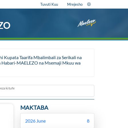
Tuvuti Kuu
Mrejesho
EZO
Kupata Taarifa Mbalimbali za Serikali na
ara ya Habari-MAELEZO na Msemaji Mkuu wa
eza kitufe
MAKTABA
2026 June
8