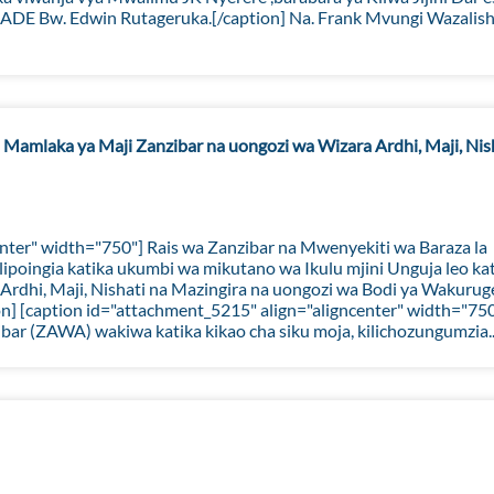
DE Bw. Edwin Rutageruka.[/caption] Na. Frank Mvungi Wazalish
Mamlaka ya Maji Zanzibar na uongozi wa Wizara Ardhi, Maji, Nis
nter" width="750"] Rais wa Zanzibar na Mwenyekiti wa Baraza la
lipoingia katika ukumbi wa mikutano wa Ikulu mjini Unguja leo ka
 Ardhi, Maji, Nishati na Mazingira na uongozi wa Bodi ya Wakurug
n] [caption id="attachment_5215" align="aligncenter" width="750
ar (ZAWA) wakiwa katika kikao cha siku moja, kilichozungumzia..