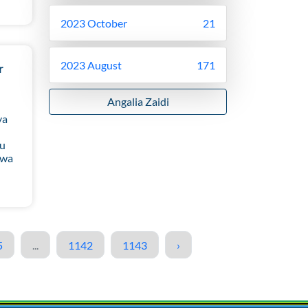
2023 October
21
2023 August
171
r
Angalia Zaidi
ya
lu
 wa
5
...
1142
1143
›