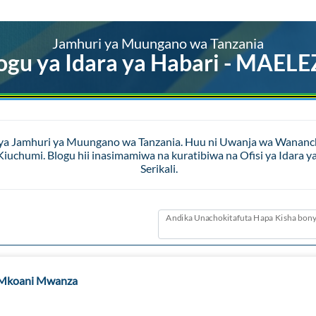
Jamhuri ya Muungano wa Tanzania
ogu ya Idara ya Habari - MAEL
 ya Jamhuri ya Muungano wa Tanzania. Huu ni Uwanja wa Wananchi 
a Kiuchumi. Blogu hii inasimamiwa na kuratibiwa na Ofisi ya Id
Serikali.
Andika Unachokitafuta Hapa Kisha bony
li Mkoani Mwanza