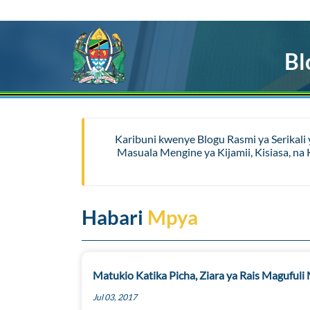
Bl
Karibuni kwenye Blogu Rasmi ya Serikali
Masuala Mengine ya Kijamii, Kisiasa, n
Habari
Mpya
Matukio Katika Picha, Ziara ya Rais Magufu
Jul 03, 2017