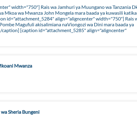
enter" width="750"] Rais wa Jamhuri ya Muungano wa Tanzania Dk
wa Mkoa wa Mwanza John Mongela mara baada ya kuwasili katika
on id="attachment_5284" align="aligncenter" width="750"] Rais 
Pombe Magufuli akisalimiana naViongozi wa Dini mara baada ya
/caption] [caption id="attachment_5285" align="aligncenter"
i Mkoani Mwanza
 wa Sheria Bungeni