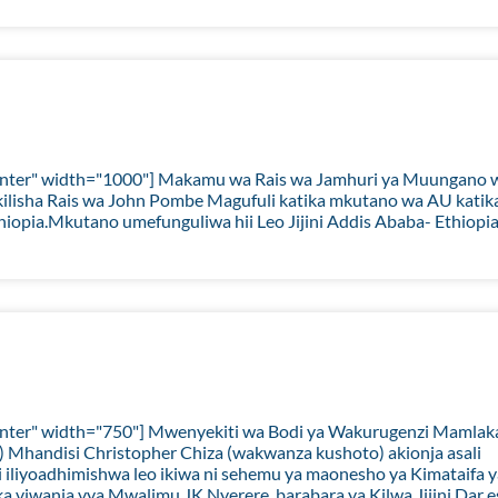
center" width="1000"] Makamu wa Rais wa Jamhuri ya Muungano 
lisha Rais wa John Pombe Magufuli katika mkutano wa AU katik
pia.Mkutano umefunguliwa hii Leo Jijini Addis Ababa- Ethiopia
center" width="750"] Mwenyekiti wa Bodi ya Wakurugenzi Mamlak
Mhandisi Christopher Chiza (wakwanza kushoto) akionja asali
li iliyoadhimishwa leo ikiwa ni sehemu ya maonesho ya Kimataifa 
a viwanja vya Mwalimu JK Nyerere ,barabara ya Kilwa Jijini Dar e