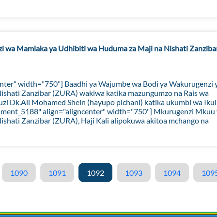
i wa Mamlaka ya Udhibiti wa Huduma za Maji na Nishati Zanziba
enter" width="750"] Baadhi ya Wajumbe wa Bodi ya Wakurugenzi 
ishati Zanzibar (ZURA) wakiwa katika mazungumzo na Rais wa
zi Dk.Ali Mohamed Shein (hayupo pichani) katika ukumbi wa Iku
tachment_5188" align="aligncenter" width="750"] Mkurugenzi Mkuu
shati Zanzibar (ZURA), Haji Kali alipokuwa akitoa mchango na
1090
1091
1092
1093
1094
109