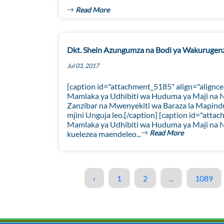
Read More
Dkt. Shein Azungumza na Bodi ya Wakurugenz
Jul 03, 2017
[caption id="attachment_5185" align="alignc
Mamlaka ya Udhibiti wa Huduma ya Maji na N
Zanzibar na Mwenyekiti wa Baraza la Mapindu
mjini Unguja leo.[/caption] [caption id="at
Mamlaka ya Udhibiti wa Huduma ya Maji na Ni
Read More
kuelezea maendeleo...
‹
1
2
...
1089