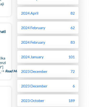
aji
2024 April
82
2024 February
62
hati
2024 February
83
2024 January
101
tika
enzi
"]
Read More
2023 December
72
.
2023 December
6
2023 October
189