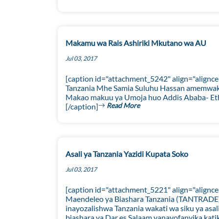
Makamu wa Rais Ashiriki Mkutano wa AU
Jul 03, 2017
[caption id="attachment_5242" align="align
Tanzania Mhe Samia Suluhu Hassan amemwaki
Makao makuu ya Umoja huo Addis Ababa- Ethio
Read More
[/caption]
Asali ya Tanzania Yazidi Kupata Soko
Jul 03, 2017
[caption id="attachment_5221" align="align
Maendeleo ya Biashara Tanzania (TANTRADE) 
inayozalishwa Tanzania wakati wa siku ya asa
biashara ya Dar es Salaam yanayofanyika katik