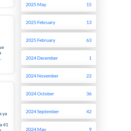
2025 May
15
2025 February
13
2025 February
63
wa
a
2024 December
1
.
2024 November
22
2024 October
36
2024 September
42
a ya
ya 41
2024 May
9
s