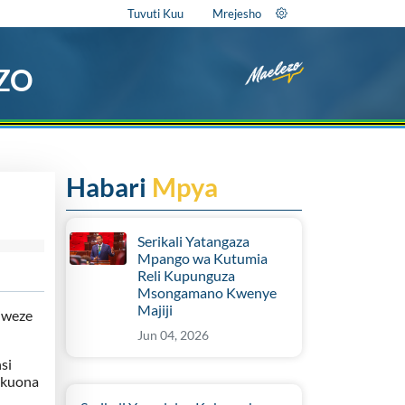
Tuvuti Kuu
Mrejesho
EZO
Habari
Mpya
Serikali Yatangaza
Mpango wa Kutumia
Reli Kupunguza
Msongamano Kwenye
Majiji
iweze
Jun 04, 2026
si
 kuona