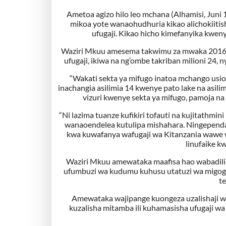
Ametoa agizo hilo leo mchana (Alhamisi, Juni
mikoa yote wanaohudhuria kikao alichokiitis
ufugaji. Kikao hicho kimefanyika kwe
Waziri Mkuu amesema takwimu za mwaka 2016 zin
ufugaji, ikiwa na ng’ombe takriban milioni 24,
“Wakati sekta ya mifugo inatoa mchango usiozi
inachangia asilimia 14 kwenye pato lake na asili
vizuri kwenye sekta ya mifugo, pamoja n
“Ni lazima tuanze kufikiri tofauti na kujitathm
wanaoendelea kutulipa mishahara. Ningependa
kwa kuwafanya wafugaji wa Kitanzania wawe 
linufaike k
Waziri Mkuu amewataka maafisa hao wabadili 
ufumbuzi wa kudumu kuhusu utatuzi wa migogor
te
Amewataka wajipange kuongeza uzalishaji w
kuzalisha mitamba ili kuhamasisha ufugaji w