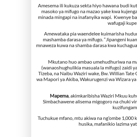
Amesema ili kukuza sekta hiyo hawana budi kuto
masoko ya mifugo na mazao yake kwa kujenga 
minada mingapi na inafanyika wapi. Kwenye baj
wafugaji kupe
Amewataka pia waendelee kuimarisha huduma 
mashamba darasa ya mifugo. “Jipangeni kuanz
mnaweza kuwa na shamba darasa kwa kuchagua m
Mkutano huo ambao umehudhuriwa na maaf
(wanaoshughulikia masuala la mifugo) zaidi y
Tizeba, na Naibu Waziri wake, Bw. Willian Ta
wa Mapori ya Akiba, Wakurugenzi wa Wizara ya V
Mapema
, akimkaribisha Waziri Mkuu kuh
Simbachawene alisema migogoro na chuki vi
kuzifungam
Tuchukue mfano, mtu akiwa na ng’ombe 1,000 ka
husika, mafanikio lazima yata