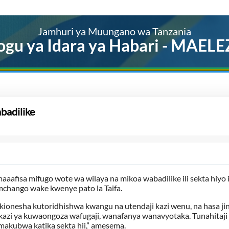
Jamhuri ya Muungano wa Tanzania
ogu ya Idara ya Habari - MAEL
badilike
isa mifugo wote wa wilaya na mikoa wabadilike ili sekta hiyo 
chango wake kwenye pato la Taifa.
kionesha kutoridhishwa kwangu na utendaji kazi wenu, na hasa jin
kazi ya kuwaongoza wafugaji, wanafanya wanavyotaka. Tunahitaji
makubwa katika sekta hii,” amesema.