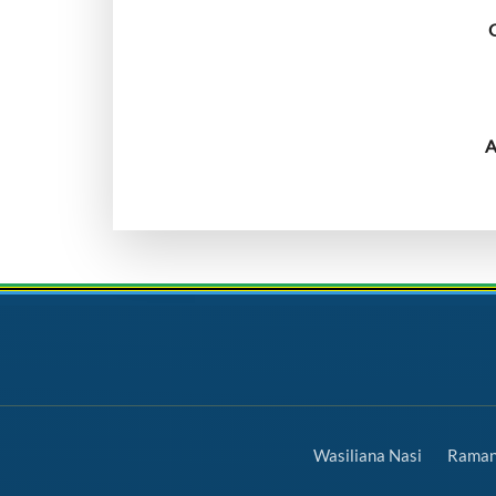
A
Wasiliana Nasi
Ramani