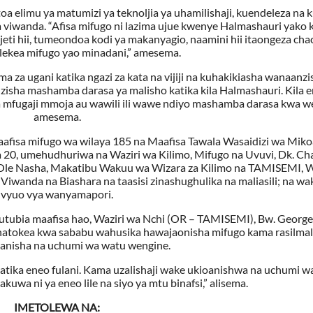
a elimu ya matumizi ya teknoljia ya uhamilishaji, kuendeleza na 
viwanda. “Afisa mifugo ni lazima ujue kwenye Halmashauri yako 
eti hii, tumeondoa kodi ya makanyagio, naamini hii itaongeza cha
lekea mifugo yao minadani,” amesema.
za ugani katika ngazi za kata na vijiji na kuhakikiasha wanaanzi
isha mashamba darasa ya malisho katika kila Halmashauri. Kila 
fugaji mmoja au wawili ili wawe ndiyo mashamba darasa kwa w
amesema.
isa mifugo wa wilaya 185 na Maafisa Tawala Wasaidizi wa Miko
a 20, umehudhuriwa na Waziri wa Kilimo, Mifugo na Uvuvi, Dk. Ch
te Ole Nasha, Makatibu Wakuu wa Wizara za Kilimo na TAMISEMI,
iwanda na Biashara na taasisi zinashughulika na maliasili; na w
vyuo vya wanyamapori.
utubia maafisa hao, Waziri wa Nchi (OR – TAMISEMI), Bw. George
natokea kwa sababu wahusika hawajaonisha mifugo kama rasilmal
anisha na uchumi wa watu wengine.
tika eneo fulani. Kama uzalishaji wake ukioanishwa na uchumi w
kuwa ni ya eneo lile na siyo ya mtu binafsi,” alisema.
IMETOLEWA NA: