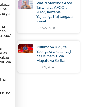
Waziri Makonda Atoa
kukuza
Taswira ya AFCON
kuna
2027, Tanzania
chu ya
Yajipanga Kujitangaza
Kimat...
sha
Jun 02, 2026
eneo
enzao,”
Mifumo ya Kidijitali
a
Yaongeza Ukusanyaji
arles
na Usimamizi wa
 Wakuu
Mapato ya Serikali
akuu wa
Jun 02, 2026
i na
a eneo