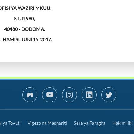
OFISI YA WAZIRI MKUU,
S
L. P. 980,
40480
-
DODOMA.
LHAMISI, JUNI 15, 2017.
 ya Tovuti
Vigezo na Mashariti
Sera ya Faragha
Hakimiliki