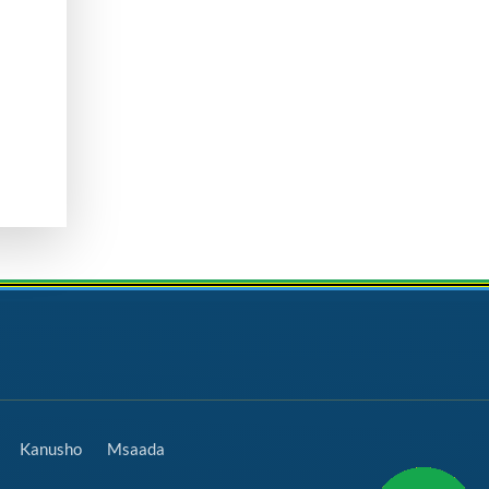
Kanusho
Msaada