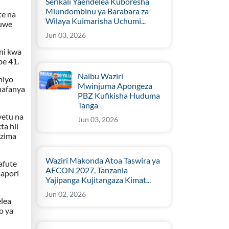
Serikali Yaendelea Kuboresha
Miundombinu ya Barabara za
te na
Wilaya Kuimarisha Uchumi...
 uwe
Jun 03, 2026
ni kwa
be 41.
Naibu Waziri
hiyo
Mwinjuma Apongeza
inafanya
PBZ Kufikisha Huduma
Tanga
yetu na
Jun 03, 2026
a hii
 zima
Waziri Makonda Atoa Taswira ya
afute
AFCON 2027, Tanzania
mapori
Yajipanga Kujitangaza Kimat...
Jun 02, 2026
lea
o ya