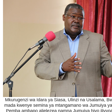
Mkurugenzi wa Idara ya Siasa, Ulinzi na Usalama, B
mada kwenye semina ya mtangamano wa Jumuiya ya af
Pemba ambapo alielezea namna Jumuiya hiyo ilivyoan