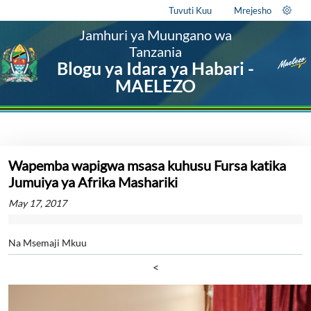
Tuvuti Kuu
Mrejesho
Jamhuri ya Muungano wa
Tanzania
Blogu ya Idara ya Habari -
MAELEZO
Wapemba wapigwa msasa kuhusu Fursa katika
Jumuiya ya Afrika Mashariki
May 17, 2017
Na Msemaji Mkuu
<