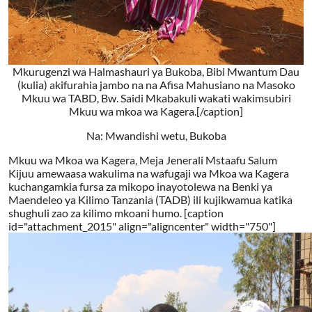
Mkurugenzi wa Halmashauri ya Bukoba, Bibi Mwantum Dau
(kulia) akifurahia jambo na na Afisa Mahusiano na Masoko
Mkuu wa TABD, Bw. Saidi Mkabakuli wakati wakimsubiri
Mkuu wa mkoa wa Kagera.[/caption]
Na: Mwandishi wetu, Bukoba
Mkuu wa Mkoa wa Kagera, Meja Jenerali Mstaafu Salum
Kijuu amewaasa wakulima na wafugaji wa Mkoa wa Kagera
kuchangamkia fursa za mikopo inayotolewa na Benki ya
Maendeleo ya Kilimo Tanzania (TADB) ili kujikwamua katika
shughuli zao za kilimo mkoani humo.
[caption
id="attachment_2015" align="aligncenter" width="750"]