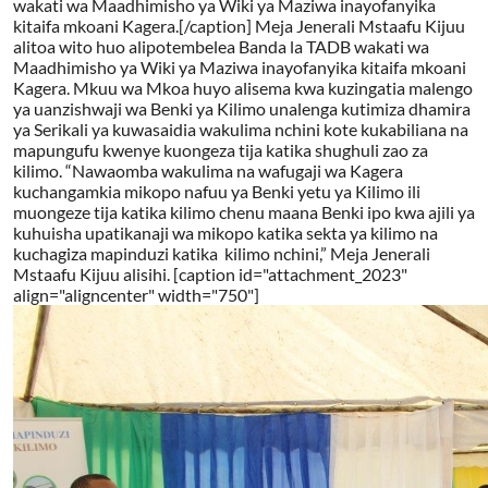
wakati wa Maadhimisho ya Wiki ya Maziwa inayofanyika
kitaifa mkoani Kagera.[/caption] Meja Jenerali Mstaafu Kijuu
alitoa wito huo alipotembelea Banda la TADB wakati wa
Maadhimisho ya Wiki ya Maziwa inayofanyika kitaifa mkoani
Kagera. Mkuu wa Mkoa huyo alisema kwa kuzingatia malengo
ya uanzishwaji wa Benki ya Kilimo unalenga kutimiza dhamira
ya Serikali ya kuwasaidia wakulima nchini kote kukabiliana na
mapungufu kwenye kuongeza tija katika shughuli zao za
kilimo. “Nawaomba wakulima na wafugaji wa Kagera
kuchangamkia mikopo nafuu ya Benki yetu ya Kilimo ili
muongeze tija katika kilimo chenu maana Benki ipo kwa ajili ya
kuhuisha upatikanaji wa mikopo katika sekta ya kilimo na
kuchagiza mapinduzi katika kilimo nchini,” Meja Jenerali
Mstaafu Kijuu alisihi. [caption id="attachment_2023"
align="aligncenter" width="750"]