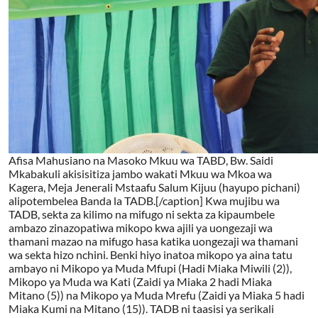
Afisa Mahusiano na Masoko Mkuu wa TABD, Bw. Saidi
Mkabakuli akisisitiza jambo wakati Mkuu wa Mkoa wa
Kagera, Meja Jenerali Mstaafu Salum Kijuu (hayupo pichani)
alipotembelea Banda la TADB.[/caption] Kwa mujibu wa
TADB, sekta za kilimo na mifugo ni sekta za kipaumbele
ambazo zinazopatiwa mikopo kwa ajili ya uongezaji wa
thamani mazao na mifugo hasa katika uongezaji wa thamani
wa sekta hizo nchini. Benki hiyo inatoa mikopo ya aina tatu
ambayo ni Mikopo ya Muda Mfupi (Hadi Miaka Miwili (2)),
Mikopo ya Muda wa Kati (Zaidi ya Miaka 2 hadi Miaka
Mitano (5)) na Mikopo ya Muda Mrefu (Zaidi ya Miaka 5 hadi
Miaka Kumi na Mitano (15)). TADB ni taasisi ya serikali