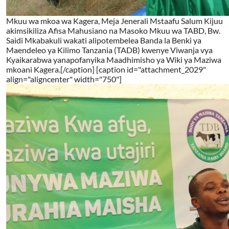
Mkuu wa mkoa wa Kagera, Meja Jenerali Mstaafu Salum Kijuu
akimsikiliza Afisa Mahusiano na Masoko Mkuu wa TABD, Bw.
Saidi Mkabakuli wakati alipotembelea Banda la Benki ya
Maendeleo ya Kilimo Tanzania (TADB) kwenye Viwanja vya
Kyaikarabwa yanapofanyika Maadhimisho ya Wiki ya Maziwa
mkoani Kagera.[/caption] [caption id="attachment_2029"
align="aligncenter" width="750"]