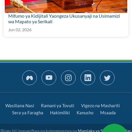
Mifumo ya Kidijitali Yaongeza Ukusanyaji na Usimamizi
wa Mapato ya Serikali
Jun 02, 2026
Wasiliana Nasi
Ramani ya Tovuti
Vigezo na Mashariti
Sera ya Faragha
Hakimiliki
Kanusho
Msaada
Blogu hii imesanifiwa na kutengenezwa na
Mamlaka ya Serikali Mtandao