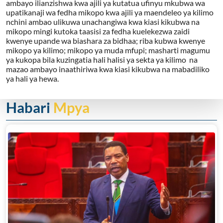
ambayo ilianzishwa kwa ajili ya kutatua ufinyu mkubwa wa
upatikanaji wa fedha mikopo kwa ajili ya maendeleo ya kilimo
nchini ambao ulikuwa unachangiwa kwa kiasi kikubwa na
mikopo mingi kutoka taasisi za fedha kuelekezwa zaidi
kwenye upande wa biashara za bidhaa; riba kubwa kwenye
mikopo ya kilimo; mikopo ya muda mfupi; masharti magumu
ya kukopa bila kuzingatia hali halisi ya sekta ya kilimo na
mazao ambayo inaathiriwa kwa kiasi kikubwa na mabadiliko
ya hali ya hewa.
Habari
Mpya