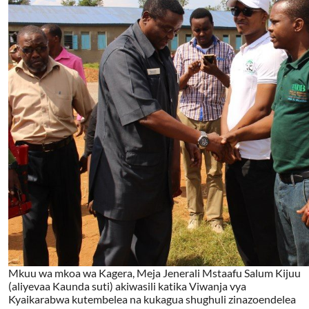
Mkuu wa mkoa wa Kagera, Meja Jenerali Mstaafu Salum Kijuu
(aliyevaa Kaunda suti) akiwasili katika Viwanja vya
Kyaikarabwa kutembelea na kukagua shughuli zinazoendelea