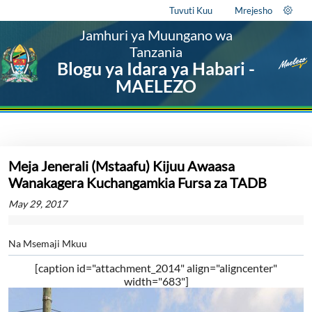
Tuvuti Kuu
Mrejesho
Jamhuri ya Muungano wa
Tanzania
Blogu ya Idara ya Habari -
MAELEZO
Meja Jenerali (Mstaafu) Kijuu Awaasa
Wanakagera Kuchangamkia Fursa za TADB
May 29, 2017
Na Msemaji Mkuu
[caption id="attachment_2014" align="aligncenter"
width="683"]