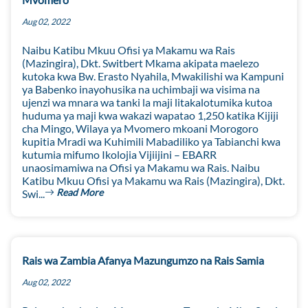
Aug 02, 2022
Naibu Katibu Mkuu Ofisi ya Makamu wa Rais
(Mazingira), Dkt. Switbert Mkama akipata maelezo
kutoka kwa Bw. Erasto Nyahila, Mwakilishi wa Kampuni
ya Babenko inayohusika na uchimbaji wa visima na
ujenzi wa mnara wa tanki la maji litakalotumika kutoa
huduma ya maji kwa wakazi wapatao 1,250 katika Kijiji
cha Mingo, Wilaya ya Mvomero mkoani Morogoro
kupitia Mradi wa Kuhimili Mabadiliko ya Tabianchi kwa
kutumia mifumo Ikolojia Vijiijini – EBARR
unaosimamiwa na Ofisi ya Makamu wa Rais. Naibu
Katibu Mkuu Ofisi ya Makamu wa Rais (Mazingira), Dkt.
Read More
Swi...
Rais wa Zambia Afanya Mazungumzo na Rais Samia
Aug 02, 2022