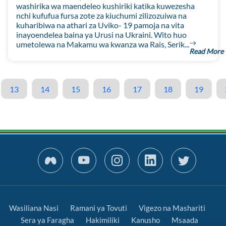
washirika wa maendeleo kushiriki katika kuwezesha
nchi kufufua fursa zote za kiuchumi zilizozuiwa na
kuharibiwa na athari za Uviko- 19 pamoja na vita
inayoendelea baina ya Urusi na Ukraini. Wito huo
umetolewa na Makamu wa kwanza wa Rais, Serik...
Read More
13
14
15
16
17
18
19
Wasiliana Nasi
Ramani ya Tovuti
Vigezo na Mashariti
Sera ya Faragha
Hakimiliki
Kanusho
Msaada