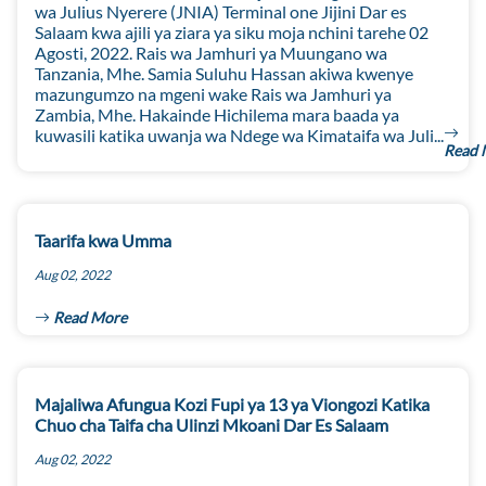
wa Julius Nyerere (JNIA) Terminal one Jijini Dar es
Salaam kwa ajili ya ziara ya siku moja nchini tarehe 02
Agosti, 2022. Rais wa Jamhuri ya Muungano wa
Tanzania, Mhe. Samia Suluhu Hassan akiwa kwenye
mazungumzo na mgeni wake Rais wa Jamhuri ya
Zambia, Mhe. Hakainde Hichilema mara baada ya
kuwasili katika uwanja wa Ndege wa Kimataifa wa Juli...
Read 
Taarifa kwa Umma
Aug 02, 2022
Read More
Majaliwa Afungua Kozi Fupi ya 13 ya Viongozi Katika
Chuo cha Taifa cha Ulinzi Mkoani Dar Es Salaam
Aug 02, 2022