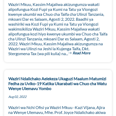
Waziri Mkuu, Kassim Majaliwa akizungumza wakati
alipofungua Kozi Fupi ya Kumi na Tatu ya Viongozi
kwenye ukumbi wa Chuo cha Taifa cha Ulinzi Tanzania,
mkoani Dar es Salaam, Agosti 2, 2022. Baadhi ya
washiriki wa Kozi Fupi ya Kumi na Tatu ya Viongozi
wakimsikiliza Waziri Mkuu, Kassim Majaliwa wakati
alipofungua kozi hiyo kwenye ukumbi wa Chuo cha Taifa
cha Ulinzi Tanzania, mkoani Dar es Salaam, Agosti 2,
2022. Waziri Mkuu, Kassim Majaliwa akizungumza na
Waziri wa Ulinzi na Jeshi la Kujenga Taifa, Dkt.
Read More
Stergomena Tax (wa pili kulia) na...
Waziri Ndalichako Aelekeza Ukaguzi Maalum Matumizi
Fedha za Uviko-19 Katika Ukarabati wa Chuo cha Watu
Wenye Ulemavu Yombo
Aug 02, 2022
Waziri wa Nchi Ofisi ya Waziri Mkuu -Kazi Vijana, Ajira
na Wenye Ulemavu, Mhe. Prof. Joyce Ndalichako akiwa