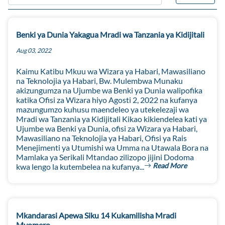
Benki ya Dunia Yakagua Mradi wa Tanzania ya Kidijitali
Aug 03, 2022
Kaimu Katibu Mkuu wa Wizara ya Habari, Mawasiliano
na Teknolojia ya Habari, Bw. Mulembwa Munaku
akizungumza na Ujumbe wa Benki ya Dunia walipofika
katika Ofisi za Wizara hiyo Agosti 2, 2022 na kufanya
mazungumzo kuhusu maendeleo ya utekelezaji wa
Mradi wa Tanzania ya Kidijitali Kikao kikiendelea kati ya
Ujumbe wa Benki ya Dunia, ofisi za Wizara ya Habari,
Mawasiliano na Teknolojia ya Habari, Ofisi ya Rais
Menejimenti ya Utumishi wa Umma na Utawala Bora na
Mamlaka ya Serikali Mtandao zilizopo jijini Dodoma
Read More
kwa lengo la kutembelea na kufanya...
Mkandarasi Apewa Siku 14 Kukamilisha Mradi
Mvomero