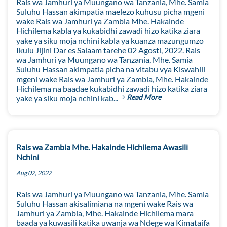
Rais wa Jamhuri ya Muungano wa Tanzania, Mhe. Samia
Suluhu Hassan akimpatia maelezo kuhusu picha mgeni
wake Rais wa Jamhuri ya Zambia Mhe. Hakainde
Hichilema kabla ya kukabidhi zawadi hizo katika ziara
yake ya siku moja nchini kabla ya kuanza mazungumzo
Ikulu Jijini Dar es Salaam tarehe 02 Agosti, 2022. Rais
wa Jamhuri ya Muungano wa Tanzania, Mhe. Samia
Suluhu Hassan akimpatia picha na vitabu vya Kiswahili
mgeni wake Rais wa Jamhuri ya Zambia, Mhe. Hakainde
Hichilema na baadae kukabidhi zawadi hizo katika ziara
Read More
yake ya siku moja nchini kab...
Rais wa Zambia Mhe. Hakainde Hichilema Awasili
Nchini
Aug 02, 2022
Rais wa Jamhuri ya Muungano wa Tanzania, Mhe. Samia
Suluhu Hassan akisalimiana na mgeni wake Rais wa
Jamhuri ya Zambia, Mhe. Hakainde Hichilema mara
baada ya kuwasili katika uwanja wa Ndege wa Kimataifa