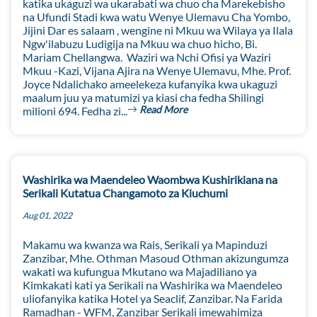
katika ukaguzi wa ukarabati wa chuo cha Marekebisho
na Ufundi Stadi kwa watu Wenye Ulemavu Cha Yombo,
Jijini Dar es salaam , wengine ni Mkuu wa Wilaya ya Ilala
Ngw'ilabuzu Ludigija na Mkuu wa chuo hicho, Bi.
Mariam Chellangwa. Waziri wa Nchi Ofisi ya Waziri
Mkuu -Kazi, Vijana Ajira na Wenye Ulemavu, Mhe. Prof.
Joyce Ndalichako ameelekeza kufanyika kwa ukaguzi
maalum juu ya matumizi ya kiasi cha fedha Shilingi
Read More
milioni 694. Fedha zi...
Washirika wa Maendeleo Waombwa Kushirikiana na
Serikali Kutatua Changamoto za Kiuchumi
Aug 01, 2022
Makamu wa kwanza wa Rais, Serikali ya Mapinduzi
Zanzibar, Mhe. Othman Masoud Othman akizungumza
wakati wa kufungua Mkutano wa Majadiliano ya
Kimkakati kati ya Serikali na Washirika wa Maendeleo
uliofanyika katika Hotel ya Seaclif, Zanzibar. Na Farida
Ramadhan - WFM, Zanzibar Serikali imewahimiza