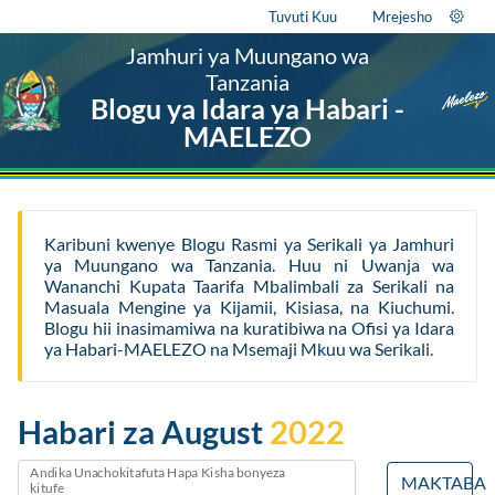
Tuvuti Kuu
Mrejesho
Jamhuri ya Muungano wa
Tanzania
Blogu ya Idara ya Habari -
MAELEZO
Karibuni kwenye Blogu Rasmi ya Serikali ya Jamhuri
ya Muungano wa Tanzania. Huu ni Uwanja wa
Wananchi Kupata Taarifa Mbalimbali za Serikali na
Masuala Mengine ya Kijamii, Kisiasa, na Kiuchumi.
Blogu hii inasimamiwa na kuratibiwa na Ofisi ya Idara
ya Habari-MAELEZO na Msemaji Mkuu wa Serikali.
Habari za August
2022
Andika Unachokitafuta Hapa Kisha bonyeza
MAKTABA
kitufe