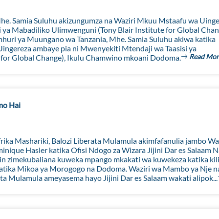
he. Samia Suluhu akizungumza na Waziri Mkuu Mstaafu wa Uing
 ya Mabadiliko Ulimwenguni (Tony Blair Institute for Global Chan
uri ya Muungano wa Tanzania, Mhe. Samia Suluhu akiwa katika
ingereza ambaye pia ni Mwenyekiti Mtendaji wa Taasisi ya
Read Mor
e for Global Change), Ikulu Chamwino mkoani Dodoma.
mo Hai
ika Mashariki, Balozi Liberata Mulamula akimfafanulia jambo Waz
ique Hasler katika Ofisi Ndogo za Wizara Jijini Dar es Salaam N
ein zimekubaliana kuweka mpango mkakati wa kuwekeza katika ki
 katika Mikoa ya Morogogo na Dodoma. Waziri wa Mambo ya Nje n
ata Mulamula ameyasema hayo Jijini Dar es Salaam wakati alipok...