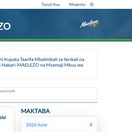
Tuvuti Kuu
Mrejesho
EZO
Kupata Taarifa Mbalimbali za Serikali na
ara ya Habari-MAELEZO na Msemaji Mkuu wa
eza kitufe
MAKTABA
isi
2026 June
8