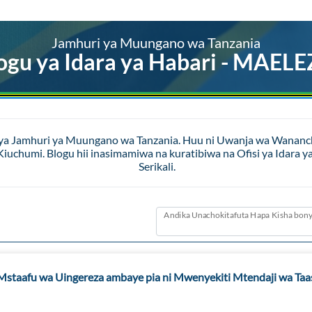
Jamhuri ya Muungano wa Tanzania
ogu ya Idara ya Habari - MAEL
 ya Jamhuri ya Muungano wa Tanzania. Huu ni Uwanja wa Wananchi 
a Kiuchumi. Blogu hii inasimamiwa na kuratibiwa na Ofisi ya Id
Serikali.
Andika Unachokitafuta Hapa Kisha bony
staafu wa Uingereza ambaye pia ni Mwenyekiti Mtendaji wa Taas