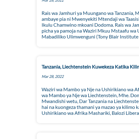
Mar 28, 2022
Rais wa Jamhuri ya Muungano wa Tanzania, M
ambaye pia ni Mwenyekiti Mtendaji wa Taasisi
Ikulu Chamwino mkoani Dodoma. Rais wa Jamh
picha ya pamoja na Waziri Mkuu Mstaafu wa U
Mabadiliko Ulimwenguni (Tony Blair Institut
Tanzania, Liechtenstein Kuwekeza Katika Kili
Mar 28, 2022
Waziri wa Mambo ya Nje na Ushirikiano wa Afr
wa Mambo ya Nje wa Liechtenstein, Mhe. Domin
Mwandishi wetu, Dar Tanzania na Liechtenst
hai na kuongeza thamani ya mazao ya kilimo
Ushirikiano wa Afrika Mashariki, Balozi Liber