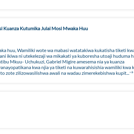
basi Kuanza Kutumika Julai Mosi Mwaka Huu
aka huu, Wamiliki wote wa mabasi watatakiwa kukatisha tiketi kw
ni ikiwa ni utekelezaji wa mikakati ya kuboresha utoaji huduma h
tibu Mkuu- Uchukuzi, Gabriel Migire amesema nia ya kuanza
anayopatikana kwa njia ya tiketi na kuwarahisishia wamiliki kwa 
oto zote zilizowasilishwa awali na wadau zimerekebishwa kupit...