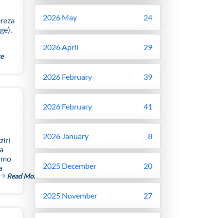
2026 May
24
ereza
ge),
2026 April
29
e
2026 February
39
2026 February
41
2026 January
8
iri
a
limo
2025 December
20
a
Read More
2025 November
27