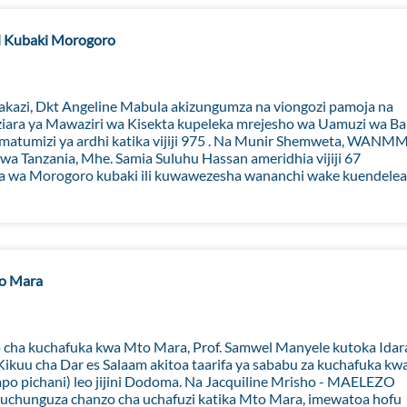
hi Kubaki Morogoro
kazi, Dkt Angeline Mabula akizungumza na viongozi pamoja na
ara ya Mawaziri wa Kisekta kupeleka mrejesho wa Uamuzi wa Ba
a matumizi ya ardhi katika vijiji 975 . Na Munir Shemweta, WANM
anzania, Mhe. Samia Suluhu Hassan ameridhia vijiji 67
a wa Morogoro kubaki ili kuwawezesha wananchi wake kuendelea
o Mara
cha kuchafuka kwa Mto Mara, Prof. Samwel Manyele kutoka Idar
ikuu cha Dar es Salaam akitoa taarifa ya sababu za kuchafuka kw
o pichani) leo jijini Dodoma. Na Jacquiline Mrisho - MAELEZO
kuchunguza chanzo cha uchafuzi katika Mto Mara, imewatoa hofu