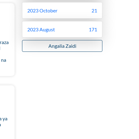
2023 October
21
2023 August
171
raza
Angalia Zaidi
M
 na
a ya
a