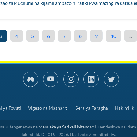
ao za kiuchumi na kijamii ambazo ni rafiki kwa mazingira katika 
3
4
5
6
7
8
9
10
...
 ya Tovuti
Vigezo na Mashariti
Sera ya Faragha
Hakimiliki
a na kutengenezwa na
Mamlaka ya Serikali Mtandao
Huendeshwa na Idara
Hakimiliki. © 2015 - 2026. Haki zote Zimehifadhiwa