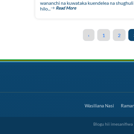
wananchi na kuwataka kuendelea na shughuli z
Read More
hilo...
‹
1
2
Wasiliana Nasi
Ramani
Blogu hii imesanifiw