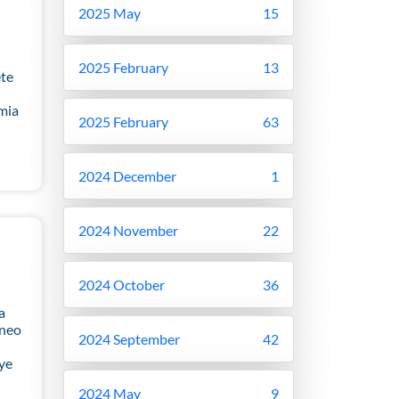
2025 May
15
2025 February
13
te
mia
2025 February
63
2024 December
1
2024 November
22
2024 October
36
a
eneo
2024 September
42
ye
2024 May
9