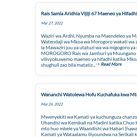
Rais Samia Aridhia Vijiji 67 Maeneo ya Hifad
Mar 27, 2022
Waziri wa Ardhi, Nyumba na Maendeleo ya Ma
Watendaji wa Mkoa wa Morogoro wakati wa zi
la Mawaziri juu ya utatuzi wa wa migogoro y
MOROGORO Rais wa Jamhuri ya Muungano wa T
vilivyokuwemo maeneo ya hifadhi katika Mko
Read More
shughuli zao bila matatiz...
Wananchi Watolewa Hofu Kuchafuka kwa Mt
Mar 26, 2022
Mwenyekiti wa Kamati ya kuchunguza chanzo 
Uhandisi wa Kemikali na Madini katika Chuo K
mto huo mbele ya Waandishi wa Habari (hawap
Kamati ya Wataalamu iliyoundwa na Serikali 