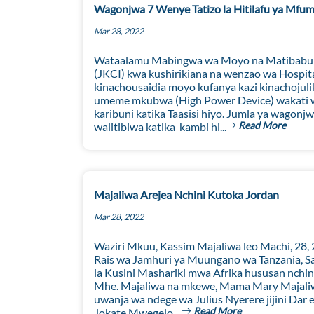
Wagonjwa 7 Wenye Tatizo la Hitilafu ya M
Mar 28, 2022
Wataalamu Mabingwa wa Moyo na Matibabu 
(JKCI) kwa kushirikiana na wenzao wa Hospita
kinachousaidia moyo kufanya kazi kinachojuli
umeme mkubwa (High Power Device) wakati wa 
karibuni katika Taasisi hiyo. Jumla ya wagon
Read More
walitibiwa katika kambi hi...
Majaliwa Arejea Nchini Kutoka Jordan
Mar 28, 2022
Waziri Mkuu, Kassim Majaliwa leo Machi, 28, 
Rais wa Jamhuri ya Muungano wa Tanzania, S
la Kusini Mashariki mwa Afrika hususan nchin
Mhe. Majaliwa na mkewe, Mama Mary Majaliwa
uwanja wa ndege wa Julius Nyerere jijini Dar
Read More
Jokate Mwegelo....