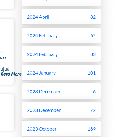
2024 April
82
2024 February
62
a
2024 February
83
izo
kujua
2024 January
101
Read More
2023 December
6
2023 December
72
2023 October
189