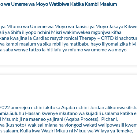
fumo wa Umeme wa Moyo Watibiwa Katika Kambi Maalum
ya Mfumo wa Umeme wa Moyo wa Taasisi ya Moyo Jakaya Kikwe
li ya Shifa iliyopo nchini Misri wakimwekea mgonjwa kifaa
kana kwa jina la Cardiac resychronical Therapy – CRTD kinachotu
kambi maalum ya siku mbili ya matibabu hayo iliyomalizika hivi
jwa saba wenye tatizo la hitilafu ya mfumo wa umeme wa moyo
2022 amerejea nchini akitoka Aqaba nchini Jordan alikomwakilish
amia Suluhu Hassan kwenye mkutano wa kujadili usalama katika 
i Msumbiji na maeneo ya jirani (Aqaba Process). Pichani,
 (kushoto) wakisalimiana na viongozi wakati walipowasili kwen
 es salaam. Kulia kwa Waziri Mkuu ni Mkuu wa Wilaya ya Temeke,