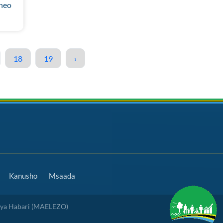
eneo
18
19
›
Kanusho
Msaada
 ya Habari (MAELEZO)