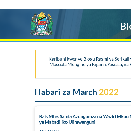
Bl
Karibuni kwenye Blogu Rasmi ya Serikali
Masuala Mengine ya Kijamii, Kisiasa, n
Habari za March
2022
Rais Mhe. Samia Azungumza na Waziri Mkuu M
ya Mabadiliko Ulimwenguni