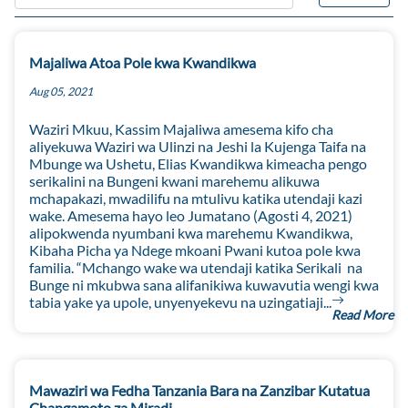
Majaliwa Atoa Pole kwa Kwandikwa
Aug 05, 2021
Waziri Mkuu, Kassim Majaliwa amesema kifo cha
aliyekuwa Waziri wa Ulinzi na Jeshi la Kujenga Taifa na
Mbunge wa Ushetu, Elias Kwandikwa kimeacha pengo
serikalini na Bungeni kwani marehemu alikuwa
mchapakazi, mwadilifu na mtulivu katika utendaji kazi
wake. Amesema hayo leo Jumatano (Agosti 4, 2021)
alipokwenda nyumbani kwa marehemu Kwandikwa,
Kibaha Picha ya Ndege mkoani Pwani kutoa pole kwa
familia. “Mchango wake wa utendaji katika Serikali na
Bunge ni mkubwa sana alifanikiwa kuwavutia wengi kwa
tabia yake ya upole, unyenyekevu na uzingatiaji...
Read More
Mawaziri wa Fedha Tanzania Bara na Zanzibar Kutatua
Changamoto za Miradi