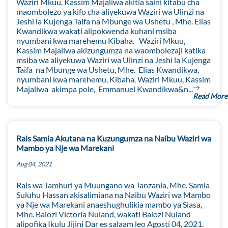
Waziri Mkuu, Kassim Majaliwa akitia saini kitabu cha
maombolezo ya kifo cha aliyekuwa Waziri wa Ulinzi na
Jeshi la Kujenga Taifa na Mbunge wa Ushetu , Mhe. Elias
Kwandikwa wakati alipokwenda kuhani msiba
nyumbani kwa marehemu Kibaha. Waziri Mkuu,
Kassim Majaliwa akizungumza na waombolezaji katika
msiba wa aliyekuwa Waziri wa Ulinzi na Jeshi la Kujenga
Taifa na Mbunge wa Ushetu, Mhe. Elias Kwandikwa,
nyumbani kwa marehemu, Kibaha. Waziri Mkuu, Kassim
Majaliwa akimpa pole, Emmanuel Kwandikwa&n...
Read More
Rais Samia Akutana na Kuzungumza na Naibu Waziri wa
Mambo ya Nje wa Marekani
Aug 04, 2021
Rais wa Jamhuri ya Muungano wa Tanzania, Mhe. Samia
Suluhu Hassan akisalimiana na Naibu Waziri wa Mambo
ya Nje wa Marekani anaeshughulikia mambo ya Siasa,
Mhe. Balozi Victoria Nuland, wakati Balozi Nuland
alipofika Ikulu Jijini Dar es salaam leo Agosti 04, 2021.