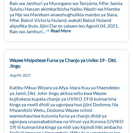
Rais wa Jamhuri ya Muungano wa Tanzania, Mhe. Samia
Suluhu Hassan akimkaribisha Naibu Waziri wa Mambo
ya Nje wa Marekani anaeshughulikia mambo ya Siasa,
Mhe. Balozi Victoria Nuland, wakati Balozi Nuland
alipofika Ikulu Jijini Dar es salaam leo Agosti 04, 2021.
Read More
Rais wa Jamhuri...
Wazee Msipoteze Fursa ya Chanjo ya Uviko 19 - Dkt.
Jingu
Aug 04, 2021
Katibu Mkuu Wizara ya Afya-Idara Kuu ya Maendeleo
ya Jamii, Dkt. John Jingu akitoa wito kwa Wazee
kujitokeza kupata chanjo ya UVIKO 19 ili kuimarisha
kinga ya mwili dhidi ya ugonjwa huo jijini Dodoma. Na
Mwandishi Wetu, Dodoma Wazee nchini
wameshauriwa kutumia fursa ya chanjo dhidi ya
ugonjwa unaosababishwa na Virusi vya Korona (UVIKO
19) ili kuimarisha kinga ya miili yao kipindi hiki ambacho
Serikali imewapa kipaumbele. Wito huo umetolewa leo