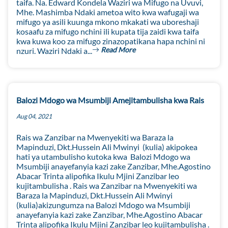
taifa. Na. Edward Kondela Waziri wa Mifugo na Uvuvi,
Mhe. Mashimba Ndaki ametoa wito kwa wafugaji wa
mifugo ya asili kuunga mkono mkakati wa uboreshaji
kosaafu za mifugo nchini ili kupata tija zaidi kwa taifa
kwa kuwa koo za mifugo zinazopatikana hapa nchini ni
Read More
nzuri. Waziri Ndaki a...
Balozi Mdogo wa Msumbiji Amejitambulisha kwa Rais
Aug 04, 2021
Rais wa Zanzibar na Mwenyekiti wa Baraza la
Mapinduzi, Dkt.Hussein Ali Mwinyi (kulia) akipokea
hati ya utambulisho kutoka kwa Balozi Mdogo wa
Msumbiji anayefanyia kazi zake Zanzibar, Mhe.Agostino
Abacar Trinta alipofika Ikulu Mjini Zanzibar leo
kujitambulisha . Rais wa Zanzibar na Mwenyekiti wa
Baraza la Mapinduzi, Dkt.Hussein Ali Mwinyi
(kulia)akizungumza na Balozi Mdogo wa Msumbiji
anayefanyia kazi zake Zanzibar, Mhe.Agostino Abacar
Trinta alipofika Ikulu Mjini Zanzibar leo kujitambulisha .