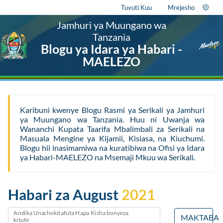
Tuvuti Kuu
Mrejesho
Jamhuri ya Muungano wa
Tanzania
Blogu ya Idara ya Habari -
MAELEZO
Karibuni kwenye Blogu Rasmi ya Serikali ya Jamhuri
ya Muungano wa Tanzania. Huu ni Uwanja wa
Wananchi Kupata Taarifa Mbalimbali za Serikali na
Masuala Mengine ya Kijamii, Kisiasa, na Kiuchumi.
Blogu hii inasimamiwa na kuratibiwa na Ofisi ya Idara
ya Habari-MAELEZO na Msemaji Mkuu wa Serikali.
Habari za August
2021
Andika Unachokitafuta Hapa Kisha bonyeza
MAKTABA
kitufe