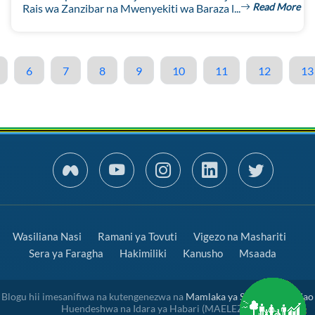
Read More
Rais wa Zanzibar na Mwenyekiti wa Baraza l...
6
7
8
9
10
11
12
13
Wasiliana Nasi
Ramani ya Tovuti
Vigezo na Mashariti
Sera ya Faragha
Hakimiliki
Kanusho
Msaada
Blogu hii imesanifiwa na kutengenezwa na
Mamlaka ya Serikali Mtandao
Huendeshwa na Idara ya Habari (MAELEZO)