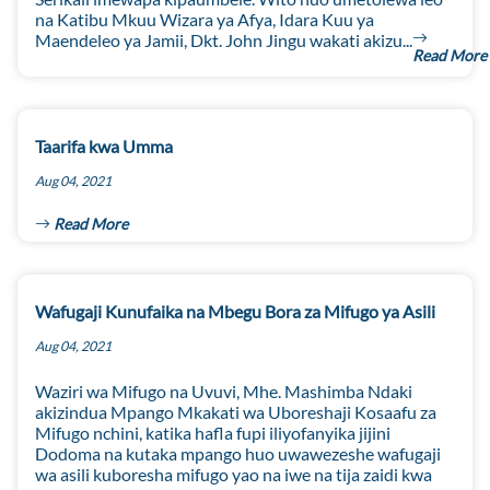
na Katibu Mkuu Wizara ya Afya, Idara Kuu ya
Maendeleo ya Jamii, Dkt. John Jingu wakati akizu...
Read More
Taarifa kwa Umma
Aug 04, 2021
Read More
Wafugaji Kunufaika na Mbegu Bora za Mifugo ya Asili
Aug 04, 2021
Waziri wa Mifugo na Uvuvi, Mhe. Mashimba Ndaki
akizindua Mpango Mkakati wa Uboreshaji Kosaafu za
Mifugo nchini, katika hafla fupi iliyofanyika jijini
Dodoma na kutaka mpango huo uwawezeshe wafugaji
wa asili kuboresha mifugo yao na iwe na tija zaidi kwa