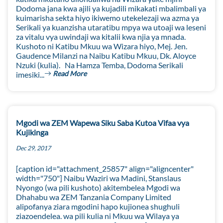
Dodoma jana kwa ajili ya kujadili mikakati mbalimbali ya
kuimarisha sekta hiyo ikiwemo utekelezaji wa azma ya
Serikali ya kuanzisha utaratibu mpya wa utoaji wa leseni
za vitalu vya uwindaji wa kitalii kwa njia ya mnada.
Kushoto ni Katibu Mkuu wa Wizara hiyo, Mej. Jen.
Gaudence Milanzi na Naibu Katibu Mkuu, Dk. Aloyce
Nzuki (kulia). Na Hamza Temba, Dodoma Serikali
Read More
imesiki...
Mgodi wa ZEM Wapewa Siku Saba Kutoa Vifaa vya
Kujikinga
Dec 29, 2017
[caption id="attachment_25857" align="aligncenter"
width="750"] Naibu Waziri wa Madini, Stanslaus
Nyongo (wa pili kushoto) akitembelea Mgodi wa
Dhahabu wa ZEM Tanzania Company Limited
alipofanya ziara mgodini hapo kujionea shughuli
ziazoendelea. wa pili kulia ni Mkuu wa Wilaya ya