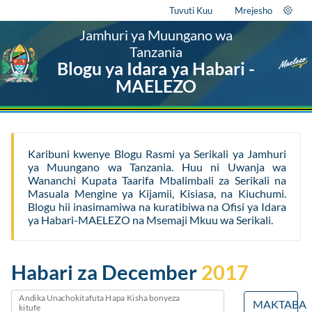
Tuvuti Kuu
Mrejesho
Jamhuri ya Muungano wa
Tanzania
Blogu ya Idara ya Habari -
MAELEZO
Karibuni kwenye Blogu Rasmi ya Serikali ya Jamhuri
ya Muungano wa Tanzania. Huu ni Uwanja wa
Wananchi Kupata Taarifa Mbalimbali za Serikali na
Masuala Mengine ya Kijamii, Kisiasa, na Kiuchumi.
Blogu hii inasimamiwa na kuratibiwa na Ofisi ya Idara
ya Habari-MAELEZO na Msemaji Mkuu wa Serikali.
Habari za December
2017
Andika Unachokitafuta Hapa Kisha bonyeza
MAKTABA
kitufe