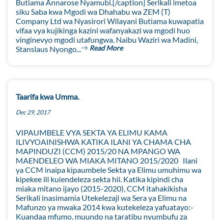
Butiama Annarose Nyamubi.[/caption] Serikali imetoa
siku Saba kwa Mgodi wa Dhahabu wa ZEM (T)
Company Ltd wa Nyasirori Wilayani Butiama kuwapatia
vifaa vya kujikinga kazini wafanyakazi wa mgodi huo
vinginevyo mgodi utafungwa. Naibu Waziri wa Madini,
Read More
Stanslaus Nyongo...
Taarifa kwa Umma.
Dec 29, 2017
VIPAUMBELE VYA SEKTA YA ELIMU KAMA
ILIVYOAINISHWA KATIKA ILANI YA CHAMA CHA
MAPINDUZI (CCM) 2015/20 NA MPANGO WA
MAENDELEO WA MIAKA MITANO 2015/2020 Ilani
ya CCM inaipa kipaumbele Sekta ya Elimu umuhimu wa
kipekee ili kuiendeleza sekta hii. Katika kipindi cha
miaka mitano ijayo (2015-2020), CCM itahakikisha
Serikali inasimamia Utekelezaji wa Sera ya Elimu na
Mafunzo ya mwaka 2014 kwa kutekeleza yafuatayo:-
Kuandaa mfumo, muundo na taratibu nyumbufu za