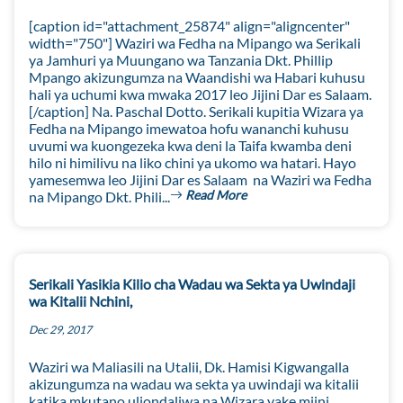
[caption id="attachment_25874" align="aligncenter"
width="750"] Waziri wa Fedha na Mipango wa Serikali
ya Jamhuri ya Muungano wa Tanzania Dkt. Phillip
Mpango akizungumza na Waandishi wa Habari kuhusu
hali ya uchumi kwa mwaka 2017 leo Jijini Dar es Salaam.
[/caption] Na. Paschal Dotto. Serikali kupitia Wizara ya
Fedha na Mipango imewatoa hofu wananchi kuhusu
uvumi wa kuongezeka kwa deni la Taifa kwamba deni
hilo ni himilivu na liko chini ya ukomo wa hatari. Hayo
yamesemwa leo Jijini Dar es Salaam na Waziri wa Fedha
Read More
na Mipango Dkt. Phili...
Serikali Yasikia Kilio cha Wadau wa Sekta ya Uwindaji
wa Kitalii Nchini,
Dec 29, 2017
Waziri wa Maliasili na Utalii, Dk. Hamisi Kigwangalla
akizungumza na wadau wa sekta ya uwindaji wa kitalii
katika mkutano uliondaliwa na Wizara yake mjini