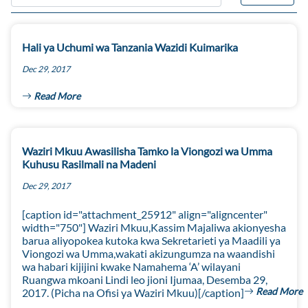
Hali ya Uchumi wa Tanzania Wazidi Kuimarika
Dec 29, 2017
Read More
Waziri Mkuu Awasilisha Tamko la Viongozi wa Umma
Kuhusu Rasilmali na Madeni
Dec 29, 2017
[caption id="attachment_25912" align="aligncenter"
width="750"] Waziri Mkuu,Kassim Majaliwa akionyesha
barua aliyopokea kutoka kwa Sekretarieti ya Maadili ya
Viongozi wa Umma,wakati akizungumza na waandishi
wa habari kijijini kwake Namahema ‘A’ wilayani
Ruangwa mkoani Lindi leo jioni Ijumaa, Desemba 29,
Read More
2017. (Picha na Ofisi ya Waziri Mkuu)[/caption]