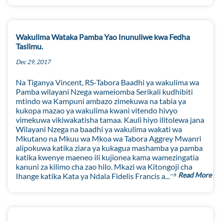
Wakulima Wataka Pamba Yao Inunuliwe kwa Fedha
Taslimu.
Dec 29, 2017
Na Tiganya Vincent, RS-Tabora Baadhi ya wakulima wa
Pamba wilayani Nzega wameiomba Serikali kudhibiti
mtindo wa Kampuni ambazo zimekuwa na tabia ya
kukopa mazao ya wakulima kwani vitendo hivyo
vimekuwa vikiwakatisha tamaa. Kauli hiyo ilitolewa jana
Wilayani Nzega na baadhi ya wakulima wakati wa
Mkutano na Mkuu wa Mkoa wa Tabora Aggrey Mwanri
alipokuwa katika ziara ya kukagua mashamba ya pamba
katika kwenye maeneo ili kujionea kama wamezingatia
kanuni za kilimo cha zao hilo. Mkazi wa Kitongoji cha
Read More
Ihange katika Kata ya Ndala Fidelis Francis a...