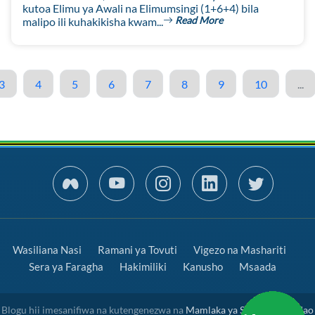
kutoa Elimu ya Awali na Elimumsingi (1+6+4) bila
Read More
malipo ili kuhakikisha kwam...
3
4
5
6
7
8
9
10
...
Wasiliana Nasi
Ramani ya Tovuti
Vigezo na Mashariti
Sera ya Faragha
Hakimiliki
Kanusho
Msaada
Blogu hii imesanifiwa na kutengenezwa na
Mamlaka ya Serikali Mtandao