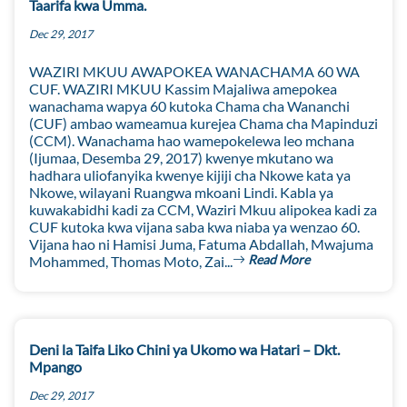
Taarifa kwa Umma.
Dec 29, 2017
WAZIRI MKUU AWAPOKEA WANACHAMA 60 WA
CUF. WAZIRI MKUU Kassim Majaliwa amepokea
wanachama wapya 60 kutoka Chama cha Wananchi
(CUF) ambao wameamua kurejea Chama cha Mapinduzi
(CCM). Wanachama hao wamepokelewa leo mchana
(Ijumaa, Desemba 29, 2017) kwenye mkutano wa
hadhara uliofanyika kwenye kijiji cha Nkowe kata ya
Nkowe, wilayani Ruangwa mkoani Lindi. Kabla ya
kuwakabidhi kadi za CCM, Waziri Mkuu alipokea kadi za
CUF kutoka kwa vijana saba kwa niaba ya wenzao 60.
Vijana hao ni Hamisi Juma, Fatuma Abdallah, Mwajuma
Read More
Mohammed, Thomas Moto, Zai...
Deni la Taifa Liko Chini ya Ukomo wa Hatari – Dkt.
Mpango
Dec 29, 2017