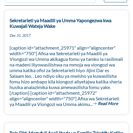
Sekretarieti ya Maadili ya Umma Yapongezwa kwa
Kuwajali Wateja Wake
Dec 31, 2017
[caption id="attachment_25971" align="aligncenter"
width="750"] Afisa wa Sekretarieti ya Maadili ya
Viongozi wa Umma akikagua fomu ya tamko la rasilimali
na madeni iliyowasilishwa na mmoja wa viongozi wa
umma katika ofisi za Sekretarieti hiyo Jijini Dar es
Salaam leo. . Leo ndiyo siku ya mwisho ya kuwasilisha
fomu hizo ambapo kila kiongozi aliyetajwa katika sheria
husika analazimika kuwa amewasilisha fomu yake.
[/caption] [caption id="attachment_25972"
align="aligncenter" width="750"] Afisa wa Sekretarieti
Read More
ya Maadili ya Viongozi wa Umma akimu...
Rais Dkt. Magufuli Asali Ibada ya Familia Takatifu Katika