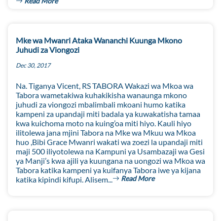
Read More
Mke wa Mwanri Ataka Wananchi Kuunga Mkono
Juhudi za Viongozi
Dec 30, 2017
Na. Tiganya Vicent, RS TABORA Wakazi wa Mkoa wa
Tabora wametakiwa kuhakikisha wanaunga mkono
juhudi za viongozi mbalimbali mkoani humo katika
kampeni za upandaji miti badala ya kuwakatisha tamaa
kwa kuichoma moto na kuing’oa miti hiyo. Kauli hiyo
ilitolewa jana mjini Tabora na Mke wa Mkuu wa Mkoa
huo ,Bibi Grace Mwanri wakati wa zoezi la upandaji miti
maji 500 iliyotolewa na Kampuni ya Usambazaji wa Gesi
ya Manji’s kwa ajili ya kuungana na uongozi wa Mkoa wa
Tabora katika kampeni ya kuifanya Tabora iwe ya kijana
Read More
katika kipindi kifupi. Alisem...