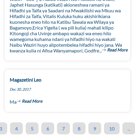
Japhet Hasunga (katikati) akioneshwa ramani ya
Hifadhi ya Taifa ya Saadani na Mwakilishi wa Mkuu wa
Hifadhi za Taifa, Vitalis Kuluka huku akishirikiana
kuonesha eneo hilo na Katibu Tawala wa Wilaya ya
Bagamoyo,Erica Yigella ( wa pili kulia) mahali kilipo
Kitongoji cha Uvinje ambapo wakazi wa eneo hilo
wamegoma kuhama ndani ya hifadhi hiyo na wakati
Naibu Waziri huyo alipotembelea hifadhi hiyo jana. Wa
Read More
kwanza kulia ni Afisa Wanyamapori, Godfre...
Magazetini Leo
Dec 30, 2017
Read More
Ma
3
4
5
6
7
8
9
10
...