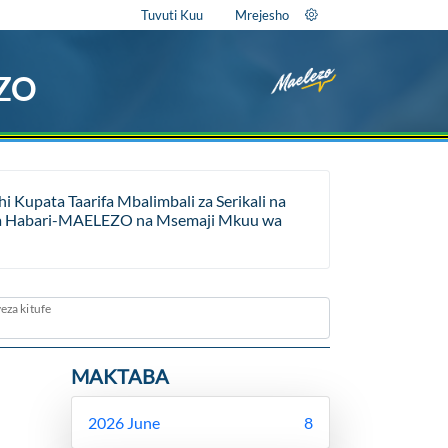
Tuvuti Kuu
Mrejesho
EZO
Kupata Taarifa Mbalimbali za Serikali na
ara ya Habari-MAELEZO na Msemaji Mkuu wa
eza kitufe
MAKTABA
2026 June
8