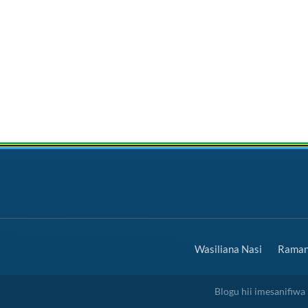
Wasiliana Nasi
Ramani
Blogu hii imesanifiw