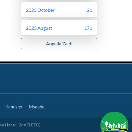
2023 October
21
2023 August
171
Angalia Zaidi
Kanusho
Msaada
 ya Habari (MAELEZO)