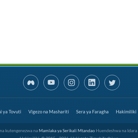
 ya Tovuti
Vigezo na Mashariti
Sera ya Faragha
Hakimiliki
a na kutengenezwa na
Mamlaka ya Serikali Mtandao
Huendeshwa na Idara