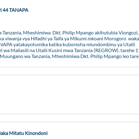
ri 44 TANAPA
Tanzania, Mheshimiwa Dkt. Philip Mpango akihutubia Viongozi,
ika viwanja vya Hifadhi ya Taifa ya Mikumi mkoani Morogoro waka
ANAPA yatakayotumika katika kuboresha miundombinu ya Utalii
 wa Maliasili na Utalii Kusini mwa Tanzania (REGROW). tarehe 1
Muungano wa Tanzania, Mheshimiwa Dkt. Philip Mpango leo tareh
aka Mitatu Kinondoni