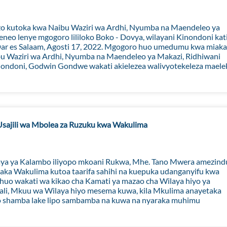
zo kutoka kwa Naibu Waziri wa Ardhi, Nyumba na Maendeleo ya
neo lenye mgogoro lililoko Boko - Dovya, wilayani Kinondoni kat
, Dar es Salaam, Agosti 17, 2022. Mgogoro huo umedumu kwa miaka
bu Waziri wa Ardhi, Nyumba na Maendeleo ya Makazi, Ridhiwani
nondoni, Godwin Gondwe wakati akielezea walivyotekeleza maele
sajili wa Mbolea za Ruzuku kwa Wakulima
ya ya Kalambo iliyopo mkoani Rukwa, Mhe. Tano Mwera amezind
taka Wakulima kutoa taarifa sahihi na kuepuka udanganyifu kwa
 huo wakati wa kikao cha Kamati ya mazao cha Wilaya hiyo ya
li, Mkuu wa Wilaya hiyo mesema kuwa, kila Mkulima anayetaka
apo shamba lake lipo sambamba na kuwa na nyaraka muhimu