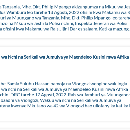
anzania, Mhe. Dkt. Philip Mpango akizungumza na Mkuu wa Jes
millus Wambura leo tarehe 18 Agosti, 2022 ofisini kwa Makamu wa R
huri ya Muungano wa Tanzania, Mhe. Dkt. Philip Mpango leo tareh
 na Mkuu wa Jeshi la Polisi nchini, Inspekta Jenerali wa Polisi
isini kwa Makamu wa Rais Jijini Dar es salaam. Katika mazung..
wa Nchi na Serikali wa Jumuiya ya Maendeleo Kusini mwa Afrika
he. Samia Suluhu Hassan pamoja na Viongozi wengine wakiingia
 nchi na Serikali wa Jumuiya ya Maendeleo Kusini mwa Afrika
chini DRC tarehe 17 Agosti, 2022. Rais wa Jamhuri ya Muungano
baadhi ya Viongozi, Wakuu wa nchi na Serikali wa Jumuiya ya
tana kwenye Mkutano wa 42 wa Viongozi hao uliofanyika katika 