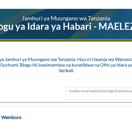
Jamhuri ya Muungano wa Tanzania
ogu ya Idara ya Habari - MAEL
 ya Jamhuri ya Muungano wa Tanzania. Huu ni Uwanja wa Wananchi 
a Kiuchumi. Blogu hii inasimamiwa na kuratibiwa na Ofisi ya Id
Serikali.
Andika Unachokitafuta Hapa Kisha bony
P Wambura