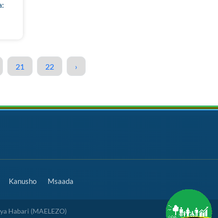
a:
21
22
›
Kanusho
Msaada
 ya Habari (MAELEZO)