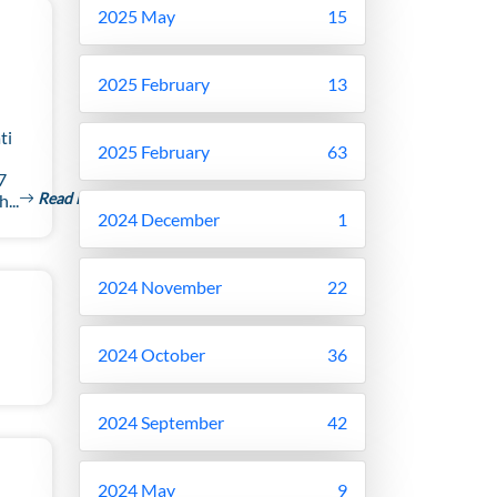
2025 May
15
2025 February
13
ti
2025 February
63
7
Read More
...
2024 December
1
2024 November
22
2024 October
36
2024 September
42
2024 May
9