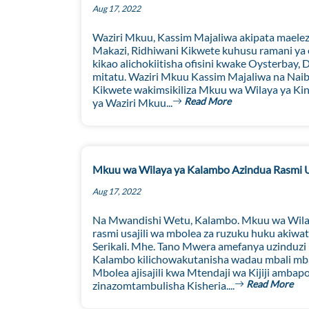
Aug 17, 2022
Waziri Mkuu, Kassim Majaliwa akipata maele
Makazi, Ridhiwani Kikwete kuhusu ramani ya e
kikao alichokiitisha ofisini kwake Oysterbay
mitatu. Waziri Mkuu Kassim Majaliwa na Nai
Kikwete wakimsikiliza Mkuu wa Wilaya ya Ki
Read More
ya Waziri Mkuu...
Mkuu wa Wilaya ya Kalambo Azindua Rasmi U
Aug 17, 2022
Na Mwandishi Wetu, Kalambo. Mkuu wa Wila
rasmi usajili wa mbolea za ruzuku huku akiwa
Serikali. Mhe. Tano Mwera amefanya uzinduzi
Kalambo kilichowakutanisha wadau mbali mba
Mbolea ajisajili kwa Mtendaji wa Kijiji amb
Read More
zinazomtambulisha Kisheria....