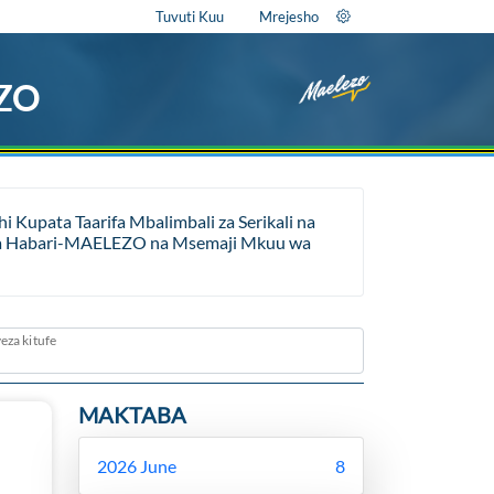
Tuvuti Kuu
Mrejesho
EZO
Kupata Taarifa Mbalimbali za Serikali na
ara ya Habari-MAELEZO na Msemaji Mkuu wa
eza kitufe
MAKTABA
2026 June
8