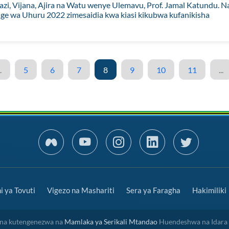
Kazi, Vijana, Ajira na Watu wenye Ulemavu, Prof. Jamal Katundu. N
a Uhuru 2022 zimesaidia kwa kiasi kikubwa kufanikisha
.
5
6
7
8
9
10
11
...
 ya Tovuti
Vigezo na Mashariti
Sera ya Faragha
Hakimiliki
a na kutengenezwa na
Mamlaka ya Serikali Mtandao
Huendeshwa na Idara