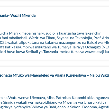
zania- Waziri Mkenda
a Misri kimebainisha kusudio la kuanzisha tawi lake nchini
 fani mbalimbali. Waziri wa Elimu, Sayansi na Teknolojia, Prof. Ado
2022 wakati alipokutana na kufanya mazungumzo na Balozi wa Mis
a katika ukumbi wa mikutano wa Tume ya Taifa ya Uchaguzi (NE
zi huyo kuwa Serikali ya Tanzania imetoa fursa ya wawekezaji kuj
dha za Mfuko wa Maendeleo ya Vijana Kurejeshwa – Naibu Wazi
, Ajira na Watu wenye Ulemavu, Mhe. Patrobas Katambi akizungumza
 Singida wakati wa makabidhiano ya Mwenge wa Uhuru kati ya
a yaliyofanyika Wilaya ya Bahi, eneo la Sokoni Dodoma, Agosti