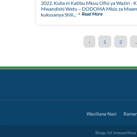
2022. Kulia ni Katibu Mkuu Ofisi ya Waziri - 
Mwandishi Wetu – DODOMA Mbio za Mwenge w
Read More
kukusanya Shili...
‹
1
2
..
Wasiliana Nasi
Ramani
Blogu hii imesanifiw