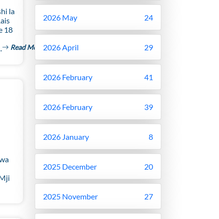
hi la
2026 May
24
ais
e 18
2026 April
29
Read More
.
2026 February
41
2026 February
39
2026 January
8
 wa
2025 December
20
Mji
2025 November
27