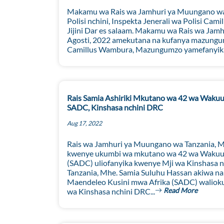
Makamu wa Rais wa Jamhuri ya Muungano wa T
Polisi nchini, Inspekta Jenerali wa Polisi Ca
Jijini Dar es salaam. Makamu wa Rais wa Jam
Agosti, 2022 amekutana na kufanya mazungumzo
Camillus Wambura, Mazungumzo yamefanyika of
Rais Samia Ashiriki Mkutano wa 42 wa Wakuu 
SADC, Kinshasa nchini DRC
Aug 17, 2022
Rais wa Jamhuri ya Muungano wa Tanzania, M
kwenye ukumbi wa mkutano wa 42 wa Wakuu wa
(SADC) uliofanyika kwenye Mji wa Kinshasa n
Tanzania, Mhe. Samia Suluhu Hassan akiwa na 
Maendeleo Kusini mwa Afrika (SADC) walioku
Read More
wa Kinshasa nchini DRC...