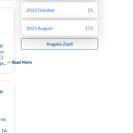
2023 October
21
2023 August
171
Angalia Zaidi
lf
ri
C)
Read More
a...
ri
 na
 16,