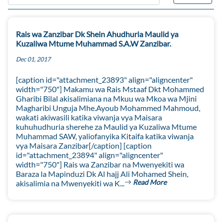
Rais wa Zanzibar Dk Shein Ahudhuria Maulid ya
Kuzaliwa Mtume Muhammad S.A.W Zanzibar.
Dec 01, 2017
[caption id="attachment_23893" align="aligncenter"
width="750"] Makamu wa Rais Mstaaf Dkt Mohammed
Gharibi Bilal akisalimiana na Mkuu wa Mkoa wa Mjini
Magharibi Unguja Mhe.Ayoub Mohammed Mahmoud,
wakati akiwasili katika viwanja vya Maisara
kuhuhudhuria sherehe za Maulid ya Kuzaliwa Mtume
Muhammad SAW, yaliofanyika Kitaifa katika viwanja
vya Maisara Zanzibar[/caption] [caption
id="attachment_23894" align="aligncenter"
width="750"] Rais wa Zanzibar na Mwenyekiti wa
Baraza la Mapinduzi Dk Al hajj Ali Mohamed Shein,
Read More
akisalimia na Mwenyekiti wa K...