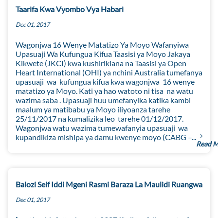
Taarifa Kwa Vyombo Vya Habari
Dec 01, 2017
Wagonjwa 16 Wenye Matatizo Ya Moyo Wafanyiwa
Upasuaji Wa Kufungua Kifua Taasisi ya Moyo Jakaya
Kikwete (JKCI) kwa kushirikiana na Taasisi ya Open
Heart International (OHI) ya nchini Australia tumefanya
upasuaji wa kufungua kifua kwa wagonjwa 16 wenye
matatizo ya Moyo. Kati ya hao watoto ni tisa na watu
wazima saba . Upasuaji huu umefanyika katika kambi
maalum ya matibabu ya Moyo iliyoanza tarehe
25/11/2017 na kumalizika leo tarehe 01/12/2017.
Wagonjwa watu wazima tumewafanyia upasuaji wa
kupandikiza mishipa ya damu kwenye moyo (CABG –...
Read 
Balozi Seif Iddi Mgeni Rasmi Baraza La Maulidi Ruangwa
Dec 01, 2017