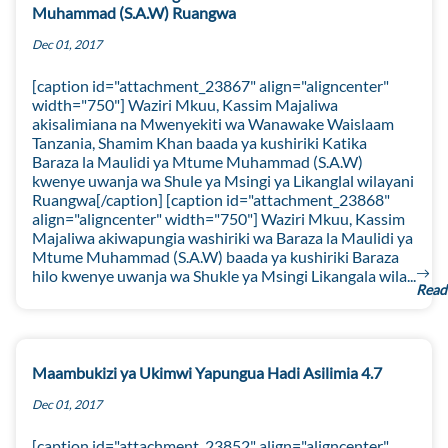
Muhammad (S.A.W) Ruangwa
Dec 01, 2017
[caption id="attachment_23867" align="aligncenter"
width="750"] Waziri Mkuu, Kassim Majaliwa
akisalimiana na Mwenyekiti wa Wanawake Waislaam
Tanzania, Shamim Khan baada ya kushiriki Katika
Baraza la Maulidi ya Mtume Muhammad (S.A.W)
kwenye uwanja wa Shule ya Msingi ya Likanglal wilayani
Ruangwa[/caption] [caption id="attachment_23868"
align="aligncenter" width="750"] Waziri Mkuu, Kassim
Majaliwa akiwapungia washiriki wa Baraza la Maulidi ya
Mtume Muhammad (S.A.W) baada ya kushiriki Baraza
hilo kwenye uwanja wa Shukle ya Msingi Likangala wila...
Read
Maambukizi ya Ukimwi Yapungua Hadi Asilimia 4.7
Dec 01, 2017
[caption id="attachment_23852" align="aligncenter"