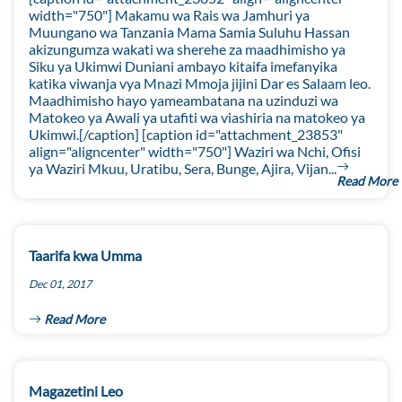
width="750"] Makamu wa Rais wa Jamhuri ya
Muungano wa Tanzania Mama Samia Suluhu Hassan
akizungumza wakati wa sherehe za maadhimisho ya
Siku ya Ukimwi Duniani ambayo kitaifa imefanyika
katika viwanja vya Mnazi Mmoja jijini Dar es Salaam leo.
Maadhimisho hayo yameambatana na uzinduzi wa
Matokeo ya Awali ya utafiti wa viashiria na matokeo ya
Ukimwi.[/caption] [caption id="attachment_23853"
align="aligncenter" width="750"] Waziri wa Nchi, Ofisi
ya Waziri Mkuu, Uratibu, Sera, Bunge, Ajira, Vijan...
Read More
Taarifa kwa Umma
Dec 01, 2017
Read More
Magazetini Leo