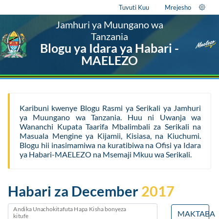
Tuvuti Kuu
Mrejesho
Jamhuri ya Muungano wa
Tanzania
Blogu ya Idara ya Habari -
MAELEZO
Karibuni kwenye Blogu Rasmi ya Serikali ya Jamhuri
ya Muungano wa Tanzania. Huu ni Uwanja wa
Wananchi Kupata Taarifa Mbalimbali za Serikali na
Masuala Mengine ya Kijamii, Kisiasa, na Kiuchumi.
Blogu hii inasimamiwa na kuratibiwa na Ofisi ya Idara
ya Habari-MAELEZO na Msemaji Mkuu wa Serikali.
Habari za December
2017
Andika Unachokitafuta Hapa Kisha bonyeza
MAKTABA
kitufe