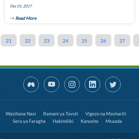
Dec 01, 2017
Read More
21
22
23
24
25
26
27
Wasiliana Nasi
Ramani ya Tovuti
Vigezo na Mashariti
Sera ya Faragha
Hakimiliki
Kanusho
Msaada