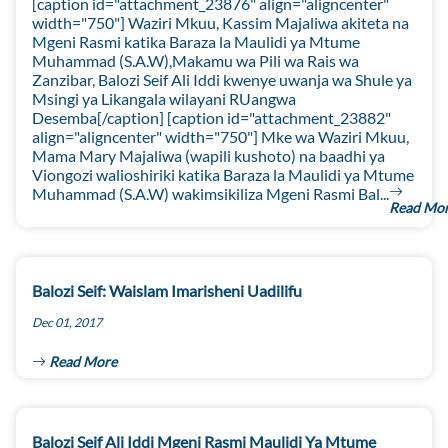
[caption id="attachment_23876" align="aligncenter"
width="750"] Waziri Mkuu, Kassim Majaliwa akiteta na
Mgeni Rasmi katika Baraza la Maulidi ya Mtume
Muhammad (S.A.W),Makamu wa Pili wa Rais wa
Zanzibar, Balozi Seif Ali Iddi kwenye uwanja wa Shule ya
Msingi ya Likangala wilayani RUangwa
Desemba[/caption] [caption id="attachment_23882"
align="aligncenter" width="750"] Mke wa Waziri Mkuu,
Mama Mary Majaliwa (wapili kushoto) na baadhi ya
Viongozi walioshiriki katika Baraza la Maulidi ya Mtume
Muhammad (S.A.W) wakimsikiliza Mgeni Rasmi Bal...
Read Mo
Balozi Seif: Waislam Imarisheni Uadilifu
Dec 01, 2017
Read More
Balozi Seif Ali Iddi Mgeni Rasmi Maulidi Ya Mtume