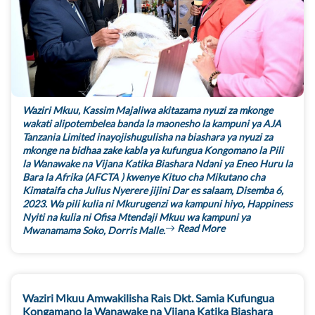
Waziri Mkuu, Kassim Majaliwa akitazama nyuzi za mkonge
wakati alipotembelea banda la maonesho la kampuni ya AJA
Tanzania Limited inayojishugulisha na biashara ya nyuzi za
mkonge na bidhaa zake kabla ya kufungua Kongomano la Pili
la Wanawake na Vijana Katika Biashara Ndani ya Eneo Huru la
Bara la Afrika (AFCTA ) kwenye Kituo cha Mikutano cha
Kimataifa cha Julius Nyerere jijini Dar es salaam, Disemba 6,
2023. Wa pili kulia ni Mkurugenzi wa kampuni hiyo, Happiness
Nyiti na kulia ni Ofisa Mtendaji Mkuu wa kampuni ya
Read More
Mwanamama Soko, Dorris Malle.
Waziri Mkuu Amwakilisha Rais Dkt. Samia Kufungua
Kongamano la Wanawake na Vijana Katika Biashara