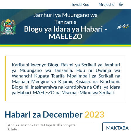
Tuvuti Kuu
Mrejesho
Jamhuri ya Muungano wa
Tanzania
Blogu ya Idara ya Habari -
MAELEZO
Karibuni kwenye Blogu Rasmi ya Serikali ya Jamhuri
ya Muungano wa Tanzania. Huu ni Uwanja wa
Wananchi Kupata Taarifa Mbalimbali za Serikali na
Masuala Mengine ya Kijamii, Kisiasa, na Kiuchumi.
Blogu hii inasimamiwa na kuratibiwa na Ofisi ya Idara
ya Habari-MAELEZO na Msemaji Mkuu wa Serikali.
Habari za December
2023
Andika Unachokitafuta Hapa Kisha bonyeza
MAKTABA
kitufe