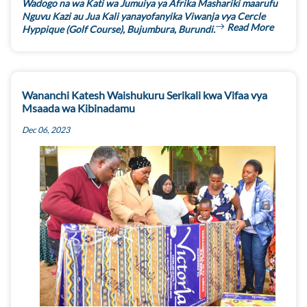
Wadogo na wa Kati wa Jumuiya ya Afrika Mashariki maarufu
Nguvu Kazi au Jua Kali yanayofanyika Viwanja vya Cercle
Read More
Hyppique (Golf Course), Bujumbura, Burundi.
Wananchi Katesh Waishukuru Serikali kwa Vifaa vya
Msaada wa Kibinadamu
Dec 06, 2023