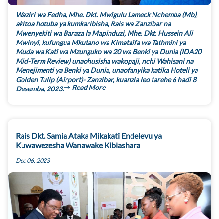
Waziri wa Fedha, Mhe. Dkt. Mwigulu Lameck Nchemba (Mb),
akitoa hotuba ya kumkaribisha, Rais wa Zanzibar na
Mwenyekiti wa Baraza la Mapinduzi, Mhe. Dkt. Hussein Ali
Mwinyi, kufungua Mkutano wa Kimataifa wa Tathmini ya
Muda wa Kati wa Mzunguko wa 20 wa Benki ya Dunia (IDA20
Mid-Term Review) unaohusisha wakopaji, nchi Wahisani na
Menejimenti ya Benki ya Dunia, unaofanyika katika Hoteli ya
Golden Tulip (Airport)- Zanzibar, kuanzia leo tarehe 6 hadi 8
Read More
Desemba, 2023.
Rais Dkt. Samia Ataka Mikakati Endelevu ya
Kuwawezesha Wanawake Kibiashara
Dec 06, 2023