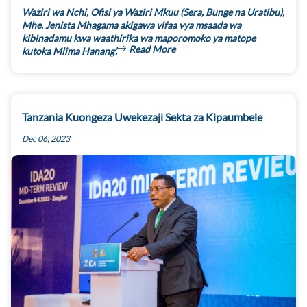
Waziri wa Nchi, Ofisi ya Waziri Mkuu (Sera, Bunge na Uratibu),
Mhe. Jenista Mhagama akigawa vifaa vya msaada wa
kibinadamu kwa waathirika wa maporomoko ya matope
Read More
kutoka Mlima Hanang’.
Tanzania Kuongeza Uwekezaji Sekta za Kipaumbele
Dec 06, 2023