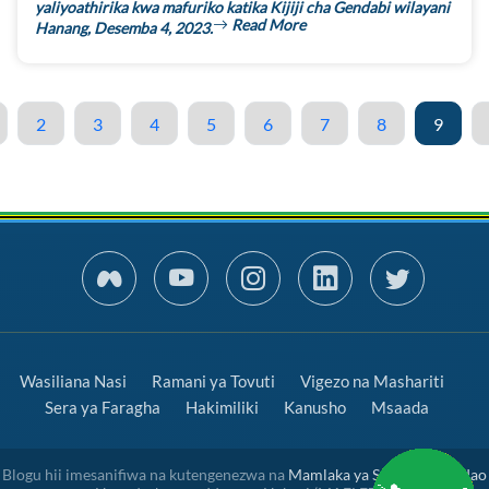
yaliyoathirika kwa mafuriko katika Kijiji cha Gendabi wilayani
Read More
Hanang, Desemba 4, 2023.
2
3
4
5
6
7
8
9
Wasiliana Nasi
Ramani ya Tovuti
Vigezo na Mashariti
Sera ya Faragha
Hakimiliki
Kanusho
Msaada
Blogu hii imesanifiwa na kutengenezwa na
Mamlaka ya Serikali Mtandao