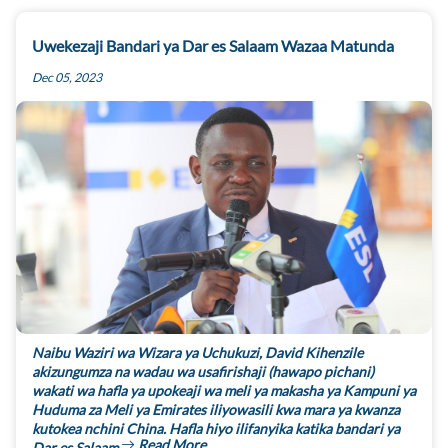
Uwekezaji Bandari ya Dar es Salaam Wazaa Matunda
Dec 05, 2023
Naibu Waziri wa Wizara ya Uchukuzi, David Kihenzile
akizungumza na wadau wa usafirishaji (hawapo pichani)
wakati wa hafla ya upokeaji wa meli ya makasha ya Kampuni ya
Huduma za Meli ya Emirates iliyowasili kwa mara ya kwanza
kutokea nchini China. Hafla hiyo ilifanyika katika bandari ya
Read More
Dar es Salaam.