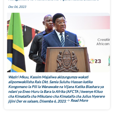
Dec 06, 2023
Waziri Mkuu, Kassim Majaliwa akizungumza wakati
alipomwakilisha Rais Dkt. Samia Suluhu Hassan katika
Kongomano la Pili la Wanawake na Vijana Katika Biashara ya
ndani ya Eneo Huru la Bara la Afrika (AFCTA ) kwenye Kituo
cha Kimataifa cha Mikutano cha Kimataifa cha Julius Nyerere
Read More
jijini Der es salaam, Disemba 6, 2023.