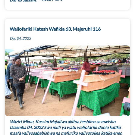
Waliofariki Katesh Wafikia 63, Majeruhi 116
Dec 04, 2023
Waziri Mkuu, Kassim Majaliwa akitoa heshima za mwisho
Disemba 04, 2023 kwa miili ya watu waliofariki dunia katika
maafa yaliyosababishwa na mafuriko yaliyotokea katika eneo