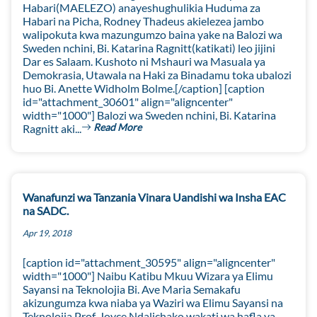
Habari(MAELEZO) anayeshughulikia Huduma za
Habari na Picha, Rodney Thadeus akielezea jambo
walipokuta kwa mazungumzo baina yake na Balozi wa
Sweden nchini, Bi. Katarina Ragnitt(katikati) leo jijini
Dar es Salaam. Kushoto ni Mshauri wa Masuala ya
Demokrasia, Utawala na Haki za Binadamu toka ubalozi
huo Bi. Anette Widholm Bolme.[/caption] [caption
id="attachment_30601" align="aligncenter"
width="1000"] Balozi wa Sweden nchini, Bi. Katarina
Read More
Ragnitt aki...
Wanafunzi wa Tanzania Vinara Uandishi wa Insha EAC
na SADC.
Apr 19, 2018
[caption id="attachment_30595" align="aligncenter"
width="1000"] Naibu Katibu Mkuu Wizara ya Elimu
Sayansi na Teknolojia Bi. Ave Maria Semakafu
akizungumza kwa niaba ya Waziri wa Elimu Sayansi na
Teknolojia Prof. Joyce Ndalichako wakati wa hafla ya