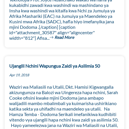
kukabidhi zawadi kwa washindi wa mashindano ya
Insha kwa washindi wa kitaifa kwa Nchi za Jumuiya ya
Afrika Mashariki (EAC) na Jumuiya ya Maendeleo ya
Kusini mwa Afrika (SADC), hafla hiyo imefanyika jana
mjini Dodoma .[/caption] [caption
id="attachment_30587" align="aligncenter"
Read More
width="812"] Afisa...
Ujangili Nchini Wapungua Zaidi ya Asilimia 50
Apr 19, 2018
Waziri wa Maliasili na Utalii, Dkt. Hamisi Kigwangalla
akizungumza na Balozi wa Uingereza hapa nchini, Sarah
Cooke ofisini kwake mjini Dodoma jana ambapo
walijadili mambo mbalimbali ya kuimarisha ushirikiano
katika sekta ya uhifadhi na maendeleo ya utalii. Na
Hamza Temba - Dodoma Serikali imefanikiwa kudhibiti
vitendo vya ujangili hapa nchini kwa zaidi ya asilimia 50.
Hayo yameelezwa jana na Waziri wa Maliasili na Utalii,