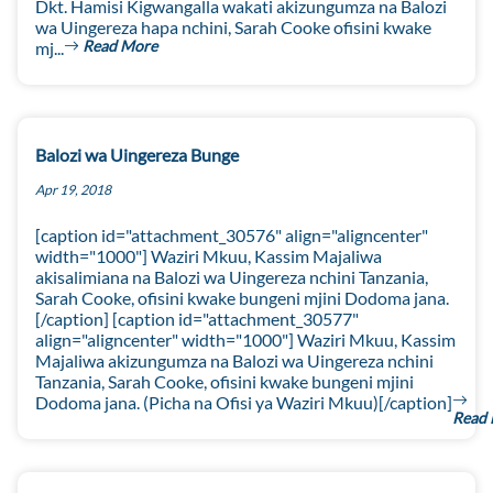
Dkt. Hamisi Kigwangalla wakati akizungumza na Balozi
wa Uingereza hapa nchini, Sarah Cooke ofisini kwake
Read More
mj...
Balozi wa Uingereza Bunge
Apr 19, 2018
[caption id="attachment_30576" align="aligncenter"
width="1000"] Waziri Mkuu, Kassim Majaliwa
akisalimiana na Balozi wa Uingereza nchini Tanzania,
Sarah Cooke, ofisini kwake bungeni mjini Dodoma jana.
[/caption] [caption id="attachment_30577"
align="aligncenter" width="1000"] Waziri Mkuu, Kassim
Majaliwa akizungumza na Balozi wa Uingereza nchini
Tanzania, Sarah Cooke, ofisini kwake bungeni mjini
Dodoma jana. (Picha na Ofisi ya Waziri Mkuu)[/caption]
Read