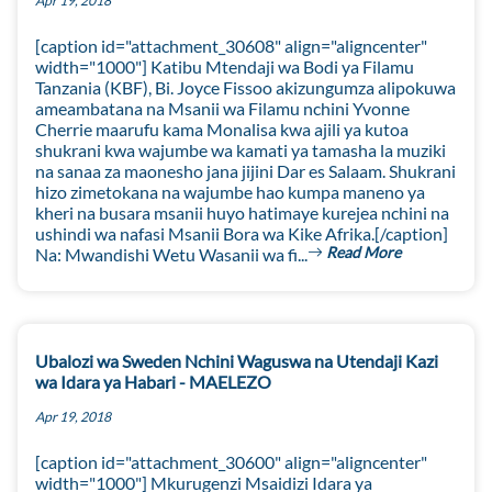
Apr 19, 2018
[caption id="attachment_30608" align="aligncenter"
width="1000"] Katibu Mtendaji wa Bodi ya Filamu
Tanzania (KBF), Bi. Joyce Fissoo akizungumza alipokuwa
ameambatana na Msanii wa Filamu nchini Yvonne
Cherrie maarufu kama Monalisa kwa ajili ya kutoa
shukrani kwa wajumbe wa kamati ya tamasha la muziki
na sanaa za maonesho jana jijini Dar es Salaam. Shukrani
hizo zimetokana na wajumbe hao kumpa maneno ya
kheri na busara msanii huyo hatimaye kurejea nchini na
ushindi wa nafasi Msanii Bora wa Kike Afrika.[/caption]
Read More
Na: Mwandishi Wetu Wasanii wa fi...
Ubalozi wa Sweden Nchini Waguswa na Utendaji Kazi
wa Idara ya Habari - MAELEZO
Apr 19, 2018
[caption id="attachment_30600" align="aligncenter"
width="1000"] Mkurugenzi Msaidizi Idara ya