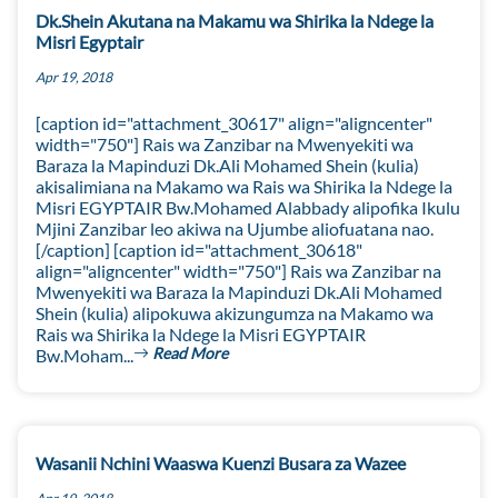
Dk.Shein Akutana na Makamu wa Shirika la Ndege la
Misri Egyptair
Apr 19, 2018
[caption id="attachment_30617" align="aligncenter"
width="750"] Rais wa Zanzibar na Mwenyekiti wa
Baraza la Mapinduzi Dk.Ali Mohamed Shein (kulia)
akisalimiana na Makamo wa Rais wa Shirika la Ndege la
Misri EGYPTAIR Bw.Mohamed Alabbady alipofika Ikulu
Mjini Zanzibar leo akiwa na Ujumbe aliofuatana nao.
[/caption] [caption id="attachment_30618"
align="aligncenter" width="750"] Rais wa Zanzibar na
Mwenyekiti wa Baraza la Mapinduzi Dk.Ali Mohamed
Shein (kulia) alipokuwa akizungumza na Makamo wa
Rais wa Shirika la Ndege la Misri EGYPTAIR
Read More
Bw.Moham...
Wasanii Nchini Waaswa Kuenzi Busara za Wazee