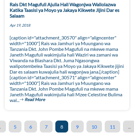
Rais Dkt Magufuli Ajulia Hali Wagonjwa Waliolazwa
Katika Taasisi ya Moyo ya Jakaya Kikwete Jijini Dar es
Salaam
Apr 19, 2018
[caption id="attachment_30570" align="aligncenter"
width="1000"] Rais wa Jamhuri ya Muungano wa
Tanzania Dkt. John Pombe Magufuli na mkewe mama
Janeth Magufuli wakimjulia hali Waziri wa zamani wa
Viwanda na Biashara Dkt. Juma Ngasongwa
walipotembelea Taasisi ya Moyo ya Jakaya Kikwete jijini
Dar es salaam kuwajulia hali wagonjwa jana.[/caption]
[caption id="attachment_30571" align="aligncenter"
width="1000"] Rais wa Jamhuri ya Muungano wa
Tanzania Dkt. John Pombe Magufuli na mkewe mama
Janeth Magufuli wakimjulia hali Mzee Celestine Bulima
Read More
wal...
.
5
6
7
8
9
10
11
...