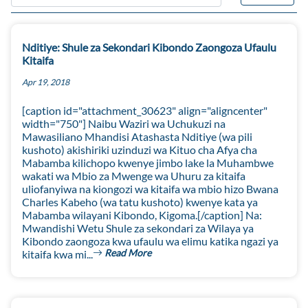
Nditiye: Shule za Sekondari Kibondo Zaongoza Ufaulu
Kitaifa
Apr 19, 2018
[caption id="attachment_30623" align="aligncenter"
width="750"] Naibu Waziri wa Uchukuzi na
Mawasiliano Mhandisi Atashasta Nditiye (wa pili
kushoto) akishiriki uzinduzi wa Kituo cha Afya cha
Mabamba kilichopo kwenye jimbo lake la Muhambwe
wakati wa Mbio za Mwenge wa Uhuru za kitaifa
uliofanyiwa na kiongozi wa kitaifa wa mbio hizo Bwana
Charles Kabeho (wa tatu kushoto) kwenye kata ya
Mabamba wilayani Kibondo, Kigoma.[/caption] Na:
Mwandishi Wetu Shule za sekondari za Wilaya ya
Kibondo zaongoza kwa ufaulu wa elimu katika ngazi ya
Read More
kitaifa kwa mi...