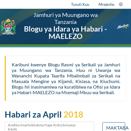
Tuvuti Kuu
Mrejesho
Jamhuri ya Muungano wa
Tanzania
Blogu ya Idara ya Habari -
MAELEZO
Karibuni kwenye Blogu Rasmi ya Serikali ya Jamhuri
ya Muungano wa Tanzania. Huu ni Uwanja wa
Wananchi Kupata Taarifa Mbalimbali za Serikali na
Masuala Mengine ya Kijamii, Kisiasa, na Kiuchumi.
Blogu hii inasimamiwa na kuratibiwa na Ofisi ya Idara
ya Habari-MAELEZO na Msemaji Mkuu wa Serikali.
Habari za April
2018
Andika Unachokitafuta Hapa Kisha bonyeza
MAKTABA
kitufe